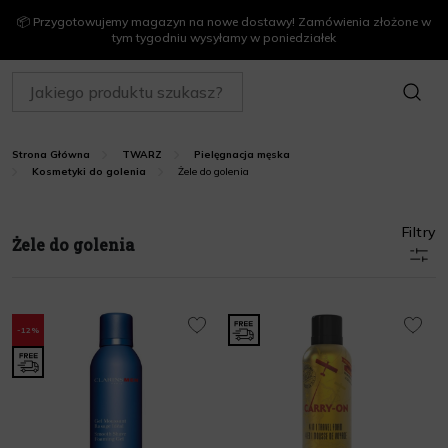
📦 Przygotowujemy magazyn na nowe dostawy! Zamówienia złożone w
tym tygodniu wysyłamy w poniedziałek
SZUKAJ
Strona Główna
TWARZ
Pielęgnacja męska
Żele do golenia
Kosmetyki do golenia
Filtry
Żele do golenia
-12%