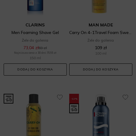
CLARINS
MAN MADE
Men Foaming Shave Gel
Carry On 4-1Travel Foam Sweet Tobacco Pianka do brody, włosów i skóry
Żele do golenia
Żele do golenia
73,04 zł
109 zł
83 zł
Najniższa cena z 30 dni: 70,55 zł
100 ml
150 ml
DODAJ DO KOSZYKA
DODAJ DO KOSZYKA
-12%