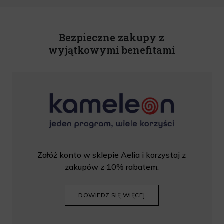
U. z 2020 r., poz. 344) Wszelkie informacje handlowe są całkowicie bezpłatne.
Powyższa zgoda jest dobrowolna i może zostać wycofana w dowolnym momencie.
Rabat nie łączy się z innymi promocjami. W celu skorzystania z rabatu, należy
wprowadzić kod podczas procesu składania zamówienia.
Bezpieczne zakupy z
wyjątkowymi benefitami
Załóż konto w sklepie Aelia i korzystaj z
zakupów z 10% rabatem.
DOWIEDZ SIĘ WIĘCEJ