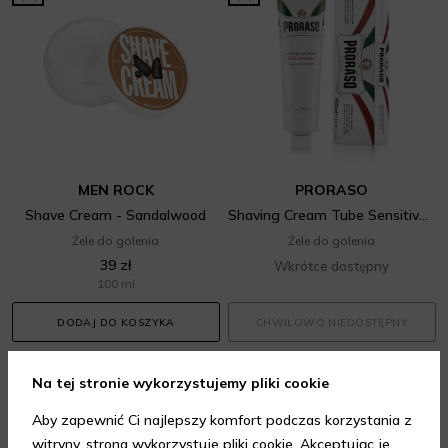
MEN ROCK
PRORASO
Shave Cream - Sandalwood
Shaving Cream Tube Sensitive Green Tea
Żele do golenia
Żele do golenia
39 zł
Wkrótce dostępny
100 ml
DODAJ DO KOSZYKA
CHWILOWO NIEDOSTĘPNY
Na tej stronie wykorzystujemy pliki cookie
18 produktów
Aby zapewnić Ci najlepszy komfort podczas korzystania z
witryny, strona wykorzystuje pliki cookie. Akceptując je