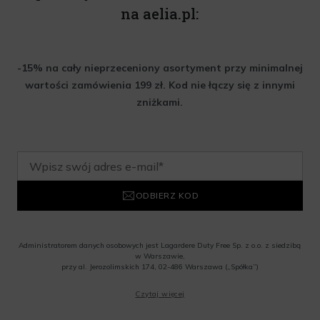
na aelia.pl:
-15% na cały nieprzeceniony asortyment przy minimalnej
wartości zamówienia 199 zł. Kod nie łączy się z innymi
zniżkami.
ODBIERZ KOD
Administratorem danych osobowych jest Lagardere Duty Free Sp. z o.o. z siedzibą
w Warszawie,
przy al. Jerozolimskich 174, 02-486 Warszawa („Spółka”)
Wyrażam zgodę na przesyłanie przez Administratora tj. Lagardere Duty Free Sp. z
Czytaj więcej
o.o. informacji handlowych, w tym newslettera, informacji o promocjach i
nowościach na podany przeze mnie adres poczty elektronicznej, zgodnie z ustawą
o świadczeniu usług drogą elektroniczną z dnia 18 lipca 2002 r. (tekst jedn.: Dz.