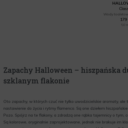
HALLO
Clas
Wody toaletow
179 
50 
Zapachy Halloween – hiszpańska d
szklanym flakonie
Oto zapachy, w których czuć nie tylko uwodzicielskie aromaty, ale
nastawienie do życia i rytmy flamenco. Są one dziełem hiszpański
Pozo. Spójrz na te flakony, a zdradzą one rąbka tajemnicy o tym, c
Są kolorowe, oryginalnie zaprojektowane, jednak nie brakuje im k