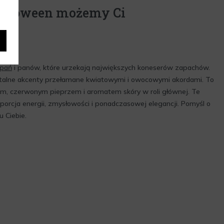
Halloween możemy Ci
 pań
i panów, które urzekają największych koneserów zapachów.
talne akcenty przełamane kwiatowymi i owocowymi akordami. To
, czerwonym pieprzem i aromatem skóry w roli głównej. Te
porcja energii, zmysłowości i ponadczasowej elegancji. Pomyśl o
u Ciebie.