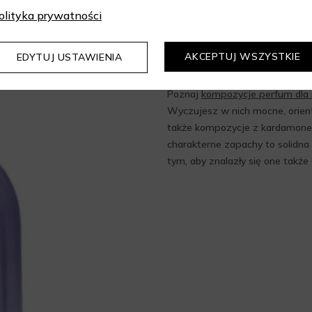
Jakie zapachy 
olityka prywatności
zaproponować?
AKCEPTUJ WSZYSTKIE
EDYTUJ USTAWIENIA
Poznaj
kompozycje perfum dla
Wyczujesz w nich mocne, orien
także kompozycje z kardamonem
charakterne zapachy to solidna 
tym, aby znalazły się one także 