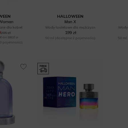
WEEN
HALLOWEEN
 Woman
Man X
ne dla kobiet
Wody toaletowe dla mężczyzn
Wody 
ł
199 zł
205 zł
 dni: 168,10 zł
50 ml
(dostępne 2 pojemności)
50 ml
3 pojemności)