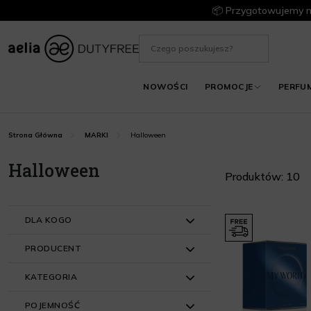
📦 Przygotowujemy m
NOWOŚCI
PROMOCJE
PERFU
Halloween
Strona Główna
MARKI
Halloween
Produktów: 10
DLA KOGO
PRODUCENT
Dla Niego (5)
KATEGORIA
Dla Niej (5)
Halloween (10)
POJEMNOŚĆ
Perfumy dla kobiet (5)