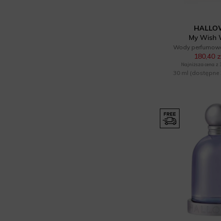
HALLO
My Wish
Wody perfumowa
180,40 z
Najniższa cena z 30
30 ml
(dostępne 