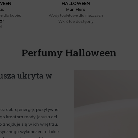
WEEN
HALLOWEEN
sic
Man Hero
e dla kobiet
Wody toaletowe dla mężczyzn
zł
Wkrótce dostępny
ml
Perfumy Halloween
usza ukryta w
 też dobrą energię, pozytywne
ego kreatora mody Jesusa del
o znajduje się w ich wnętrzu.
lasycznego wykończenia. Takie