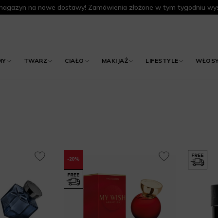
agazyn na nowe dostawy! Zamówienia złożone w tym tygodniu wys
MY
TWARZ
CIAŁO
MAKIJAŻ
LIFESTYLE
WŁOS
-20%