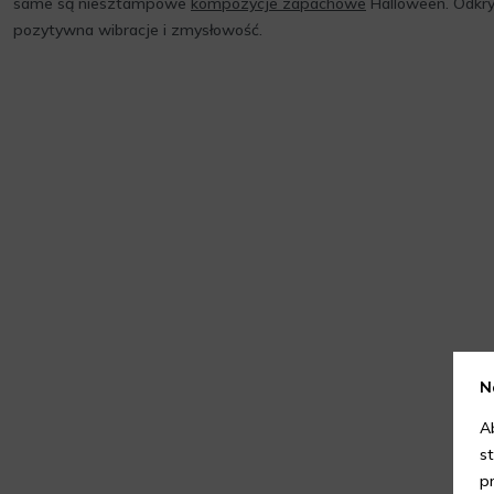
same są niesztampowe
kompozycje zapachowe
Halloween. Odkryj
pozytywna wibracje i zmysłowość.
N
A
s
p