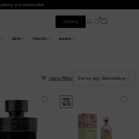
yłamy w poniedziałek
0
SZUKAJ
Y
MEN
TRAVEL
MARKI
Ukryj filtry
Sortuj wg: Bestsellery