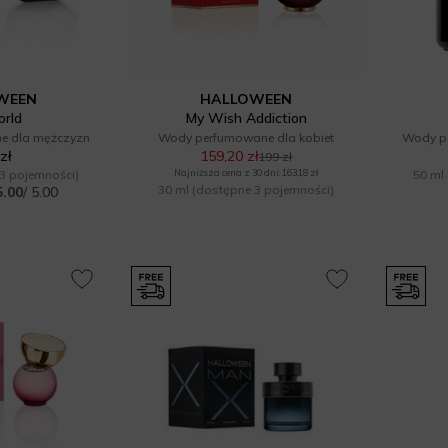
WEEN
HALLOWEEN
rld
My Wish Addiction
e dla mężczyzn
Wody perfumowane dla kobiet
Wody p
zł
159,20 zł
199 zł
3 pojemności)
Najniższa cena z 30 dni: 163,18 zł
50 ml
30 ml
(dostępne 3 pojemności)
5.00
/ 5.00