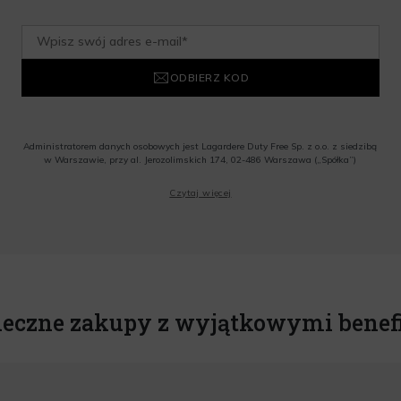
ODBIERZ KOD
Administratorem danych osobowych jest Lagardere Duty Free Sp. z o.o. z siedzibą
w Warszawie, przy al. Jerozolimskich 174, 02-486 Warszawa („Spółka”)
Wyrażam zgodę na przesyłanie przez Administratora tj. Lagardere Duty Free Sp. z
Czytaj więcej
o.o. informacji handlowych, w tym newslettera, informacji o promocjach i
nowościach na podany przeze mnie adres poczty elektronicznej, zgodnie z ustawą
o świadczeniu usług drogą elektroniczną z dnia 18 lipca 2002 r. (tekst jedn.: Dz.
U. z 2020 r., poz. 344) Wszelkie informacje handlowe są całkowicie bezpłatne.
Powyższa zgoda jest dobrowolna i może zostać wycofana w dowolnym momencie.
Rabat nie łączy się z innymi promocjami. W celu skorzystania z rabatu, należy
wprowadzić kod podczas procesu składania zamówienia.
ieczne zakupy z wyjątkowymi benef