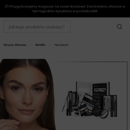
📦 Przygotowujemy magazyn na nowe dostawy! Zamówienia złożone w
tym tygodniu wysyłamy w poniedziałek
SZUKAJ
Nanolash
Strona Główna
MARKI