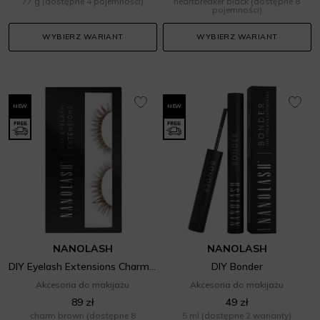
77 g
(dostępne 4 pojemności)
heartbreaker black
(dostępne 8
pojemności)
WYBIERZ WARIANT
WYBIERZ WARIANT
NEW
NEW
NANOLASH
NANOLASH
DIY Eyelash Extensions Charm Brown
DIY Bonder
Akcesoria do makijażu
Akcesoria do makijażu
89 zł
49 zł
charm brown
(dostępne 8
5 ml
(dostępne 2 warianty)