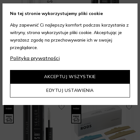
Na tej stronie wykorzystujemy pliki cookie
Aby zapewnić Ci najlepszy komfort podczas korzystania z
witryny, strona wykorzystuje pliki cookie. Akceptując je
NANOLASH
NANOLASH
wyrażasz zgodę na przechowywanie ich w swojej
Mascara Primer
DIY Remover
przeglądarce.
Tusze do rzęs
Akcesoria do makijażu
Polityka prywatności
79 zł
49 zł
10 ml
5 ml
AKCEPTUJ WSZYSTKIE
DODAJ DO KOSZYKA
DODAJ DO KOSZYKA
EDYTUJ USTAWIENIA
NEW
NEW