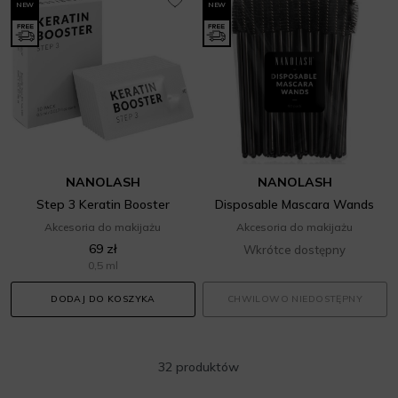
NEW
NEW
NANOLASH
NANOLASH
Step 3 Keratin Booster
Disposable Mascara Wands
Akcesoria do makijażu
Akcesoria do makijażu
69 zł
Wkrótce dostępny
0,5 ml
DODAJ DO KOSZYKA
CHWILOWO NIEDOSTĘPNY
32 produktów