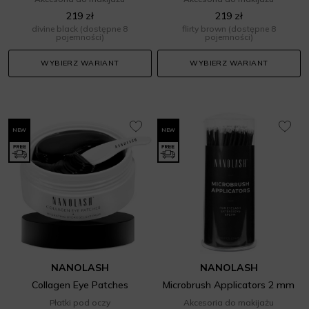
219 zł
219 zł
divine black
(dostępne 8
flirty brown
(dostępne 8
pojemności)
pojemności)
WYBIERZ WARIANT
WYBIERZ WARIANT
NEW
NEW
NANOLASH
NANOLASH
Collagen Eye Patches
Microbrush Applicators 2 mm
Płatki pod oczy
Akcesoria do makijażu