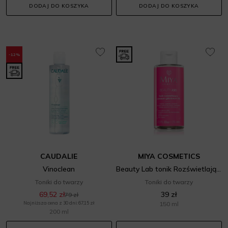
DODAJ DO KOSZYKA
DODAJ DO KOSZYKA
-12%
CAUDALIE
MIYA COSMETICS
Vinoclean
Beauty Lab tonik Rozświetlający z Kwasem Glikolowym 5%
Toniki do twarzy
Toniki do twarzy
69,52 zł
39 zł
79 zł
Najniższa cena z 30 dni: 67,15 zł
150 ml
200 ml