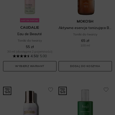
HOT ON SOCIAL
MOKOSH
CAUDALIE
Aktywna esencja tonizująca Biała róża
Eau de Beauté
Toniki do twarzy
65 zł
Toniki do twarzy
100 ml
55 zł
30 ml
(dostępne 2 pojemności)
4.50
/ 5.00
WYBIERZ WARIANT
DODAJ DO KOSZYKA