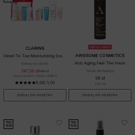
CLARINS
PREZENT GRATIS
AWESOME COSMETICS
Head-To-Toe Moisturizing Essentials Set
Anti Aging Feel The Fresh
Kremy na dzień
147,20 zł
Toniki do twarzy
184 zł
Najniższa cena z 30 dni: 141,68 zł
59 zł
5.00
/ 5.00
100 ml
DODAJ DO KOSZYKA
DODAJ DO KOSZYKA