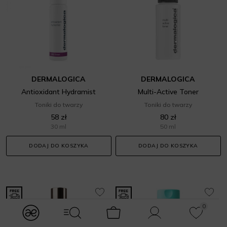
DERMALOGICA
DERMALOGICA
Antioxidant Hydramist
Multi-Active Toner
Toniki do twarzy
Toniki do twarzy
58 zł
80 zł
30 ml
50 ml
DODAJ DO KOSZYKA
DODAJ DO KOSZYKA
0
modules.Navbar.menuLabels.logo
modules.Navbar.menuLabels.menuWithSearch
Koszyk
Konto
Ulubione