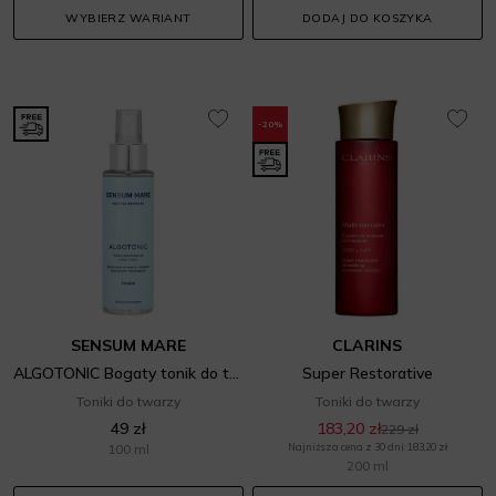
WYBIERZ WARIANT
DODAJ DO KOSZYKA
-20%
SENSUM MARE
CLARINS
ALGOTONIC Bogaty tonik do twarzy o działaniu odżywczym i nawilżającym
Super Restorative
Toniki do twarzy
Toniki do twarzy
49 zł
183,20 zł
229 zł
100 ml
Najniższa cena z 30 dni: 183,20 zł
200 ml