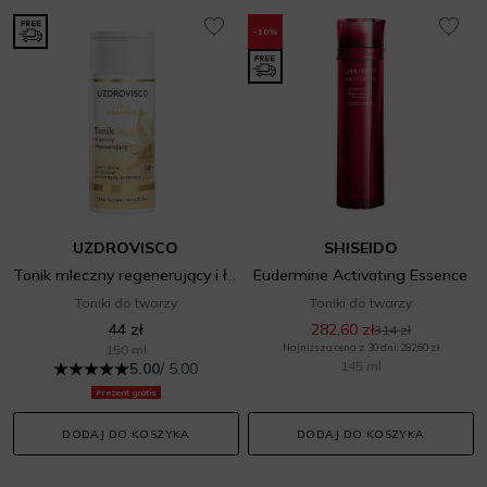
-10%
UZDROVISCO
SHISEIDO
Tonik mleczny regenerujący i łagodzący
Eudermine Activating Essence
Toniki do twarzy
Toniki do twarzy
44 zł
282,60 zł
314 zł
150 ml
Najniższa cena z 30 dni: 282,60 zł
145 ml
5.00
/ 5.00
Prezent gratis
DODAJ DO KOSZYKA
DODAJ DO KOSZYKA