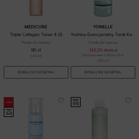
MEDICUBE
YONELLE
Triple Collagen Toner 4.15
Yoshino Esencjonalny Tonik Kojący
Toniki do twarzy
Toniki do twarzy
90 zł
145,20 zł
165 zł
140 ml
Najniższa cena z 30 dni: 132 zł
400 ml
DODAJ DO KOSZYKA
DODAJ DO KOSZYKA
-15%