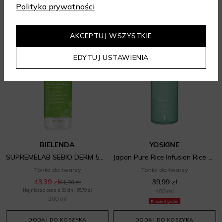
Polityka prywatności
AKCEPTUJ WSZYSTKIE
-30%
EDYTUJ USTAWIENIA
BIELENDA
YOSKINE
SUPREMELAB SEBIO DERM 5% Mikro-eksfoliujący tonik z kwasami
Japan Pure Rice Infusion Rice Brightening Toner
Toniki do twarzy
Toniki do twarzy
43,39 zł
39,99 zł
61,99 zł
Najniższa cena z 30 dni: 55,79 zł
400 ml
200 ml
Prezent gratis
DODAJ DO KOSZYKA
DODAJ DO KOSZYKA