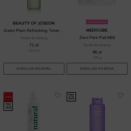
BEAUTY OF JOSEON
HOT ON SOCIAL
MEDICUBE
Green Plum Refreshing Toner AHA+ BHA
Zero Pore Pad Mild
Toniki do twarzy
71 zł
Toniki do twarzy
150 ml
96 zł
155 g
DODAJ DO KOSZYKA
DODAJ DO KOSZYKA
-12%