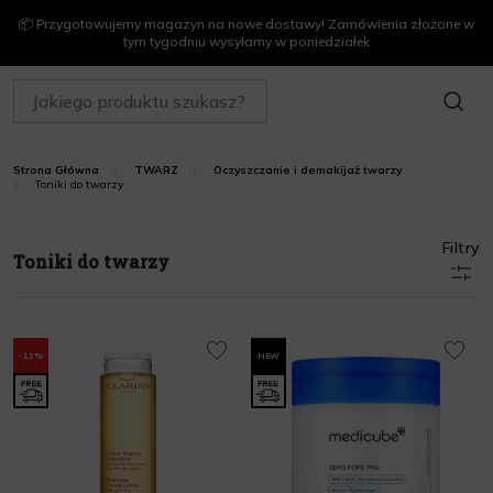
📦 Przygotowujemy magazyn na nowe dostawy! Zamówienia złożone w
tym tygodniu wysyłamy w poniedziałek
SZUKAJ
Strona Główna
TWARZ
Oczyszczanie i demakijaż twarzy
Toniki do twarzy
Filtry
Toniki do twarzy
-12%
NEW