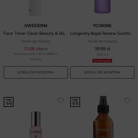
SWEDERM
YOSKINE
Face Toner Clean Beauty & Balance
Longevity Ikigai Renew Soothing Prebiotic Toner
Toniki do twarzy
Toniki do twarzy
75,68 zł
39,99 zł
86 zł
Najniższa cena z 30 dni: 68,80 zł
400 ml
200 ml
Prezent gratis
DODAJ DO KOSZYKA
DODAJ DO KOSZYKA