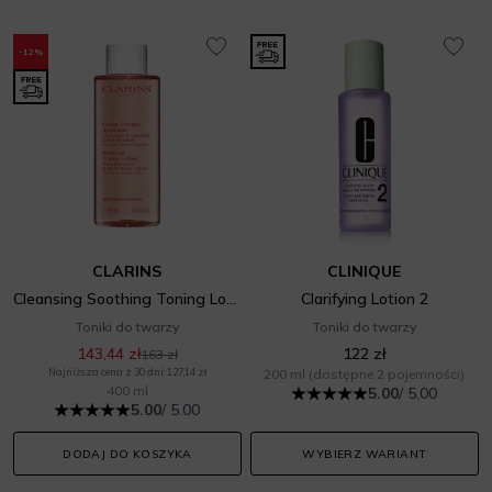
-12%
CLARINS
CLINIQUE
Cleansing Soothing Toning Lotion
Clarifying Lotion 2
Toniki do twarzy
Toniki do twarzy
143,44 zł
122 zł
163 zł
Najniższa cena z 30 dni: 127,14 zł
200 ml
(dostępne 2 pojemności)
400 ml
5.00
/ 5.00
5.00
/ 5.00
DODAJ DO KOSZYKA
WYBIERZ WARIANT