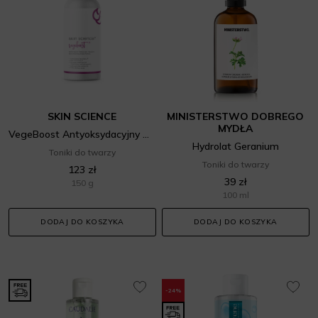
SKIN SCIENCE
MINISTERSTWO DOBREGO
MYDŁA
VegeBoost Antyoksydacyjny Odżywczy Tonik Do Twarzy
Hydrolat Geranium
Toniki do twarzy
Toniki do twarzy
123 zł
39 zł
150 g
100 ml
DODAJ DO KOSZYKA
DODAJ DO KOSZYKA
-24%