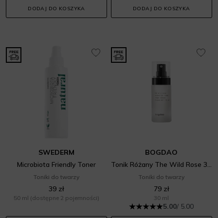
DODAJ DO KOSZYKA
DODAJ DO KOSZYKA
SWEDERM
BOGDAO
Microbiota Friendly Toner
Tonik Różany The Wild Rose 30ml
Toniki do twarzy
Toniki do twarzy
39 zł
79 zł
50 ml
(dostępne 2 pojemności)
30 ml
5.00
/ 5.00