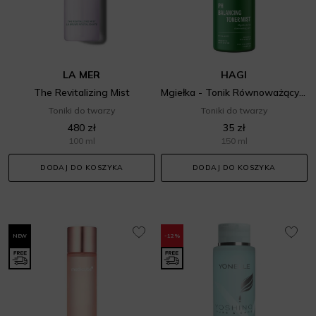
LA MER
HAGI
The Revitalizing Mist
Mgiełka - Tonik Równoważący PH Dermosophy
Toniki do twarzy
Toniki do twarzy
480 zł
35 zł
100 ml
150 ml
DODAJ DO KOSZYKA
DODAJ DO KOSZYKA
NEW
-12%