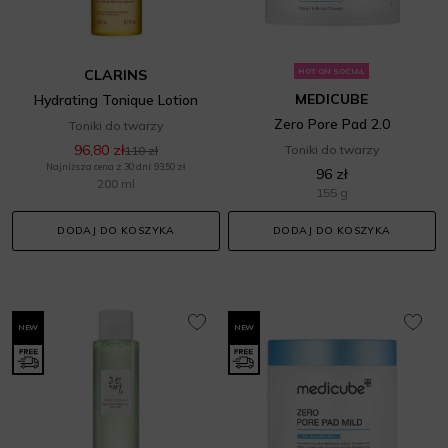
CLARINS
HOT ON SOCIAL
MEDICUBE
Hydrating Tonique Lotion
Zero Pore Pad 2.0
Toniki do twarzy
96,80 zł
Toniki do twarzy
110 zł
Najniższa cena z 30 dni: 93,50 zł
96 zł
200 ml
155 g
DODAJ DO KOSZYKA
DODAJ DO KOSZYKA
NEW
NEW