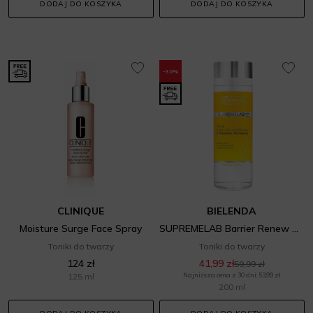
DODAJ DO KOSZYKA
DODAJ DO KOSZYKA
-30%
CLINIQUE
BIELENDA
Moisture Surge Face Spray
SUPREMELAB Barrier Renew Tonik łagodząco-nawilżający z Aloesem i Kurkumą
Toniki do twarzy
Toniki do twarzy
124 zł
41,99 zł
59,99 zł
125 ml
Najniższa cena z 30 dni: 53,99 zł
200 ml