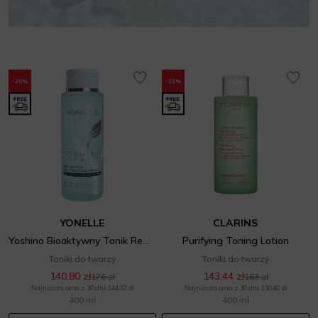
-20%
-12%
YONELLE
CLARINS
Yoshino Bioaktywny Tonik Rewitalizujący
Purifying Toning Lotion
Toniki do twarzy
Toniki do twarzy
140,80 zł
143,44 zł
176 zł
163 zł
Najniższa cena z 30 dni: 144,32 zł
Najniższa cena z 30 dni: 130,40 zł
400 ml
400 ml