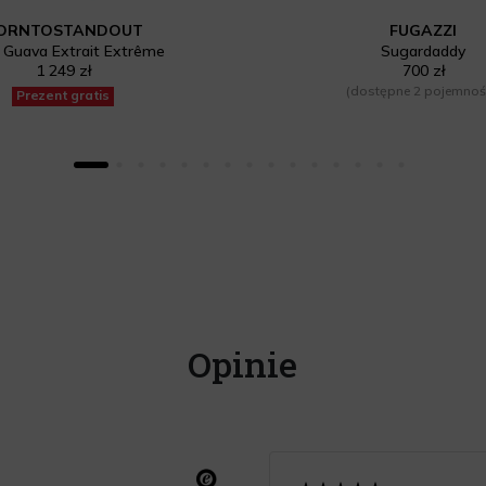
ORNTOSTANDOUT
FUGAZZI
 Guava Extrait Extrême
Sugardaddy
1 249 zł
700 zł
(dostępne 2 pojemnoś
Prezent gratis
Opinie