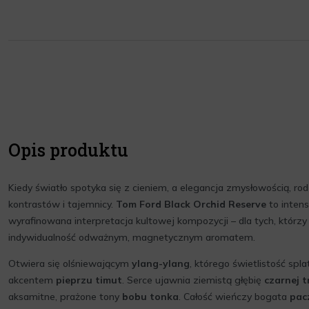
Opis produktu
Kiedy światło spotyka się z cieniem, a elegancja zmysłowością, rod
kontrastów i tajemnicy.
Tom Ford Black Orchid Reserve
to intens
wyrafinowana interpretacja kultowej kompozycji – dla tych, którzy
indywidualność odważnym, magnetycznym aromatem.
Otwiera się olśniewającym
ylang-ylang
, którego świetlistość spl
akcentem
pieprzu timut
. Serce ujawnia ziemistą głębię
czarnej tr
aksamitne, prażone tony
bobu tonka
. Całość wieńczy bogata
pac