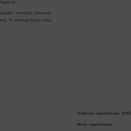
egancji.
iatło i ziemista ciemność,
fumy. To odwaga bycia sobą.
Rodzina zapachowa
:
KW
Nuty zapachowe
: