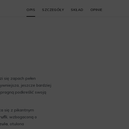
OPIS
SZCZEGÓŁY
SKŁAD
OPINIE
zi się zapach pełen
ywniejsza, jeszcze bardziej
 pragną podkreślić swoją
ata się z pikantnym
ufli
, wzbogaconą o
zula
, otulona