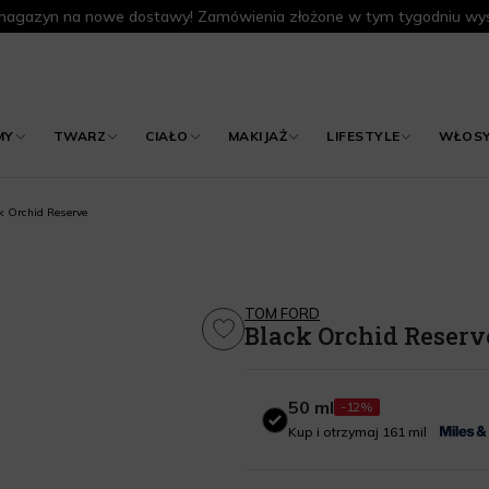
agazyn na nowe dostawy! Zamówienia złożone w tym tygodniu wys
MY
TWARZ
CIAŁO
MAKIJAŻ
LIFESTYLE
WŁOS
k Orchid Reserve
TOM FORD
Black Orchid Reserv
50 ml
-12%
50 ml
Kup i otrzymaj 161 mil