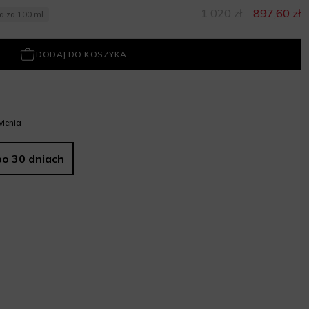
1 020 zł
897,60 zł
na za 100 ml
DODAJ DO KOSZYKA
ienia
po 30 dniach