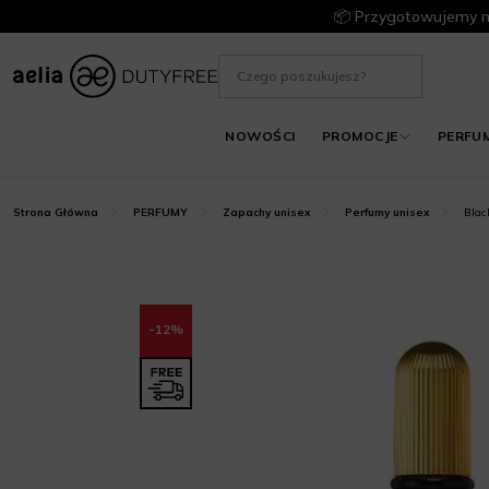
📦 Przygotowujemy m
NOWOŚCI
PROMOCJE
PERFU
Blac
Strona Główna
PERFUMY
Zapachy unisex
Perfumy unisex
-12%