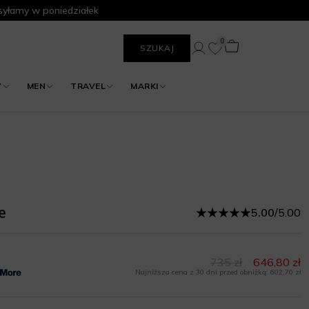
yłamy w poniedziałek
0
SZUKAJ
Y
MEN
TRAVEL
MARKI
e
5.00
/
5.00
735 zł
646,80 zł
Najniższa cena z 30 dni przed obniżką: 602,70 zł