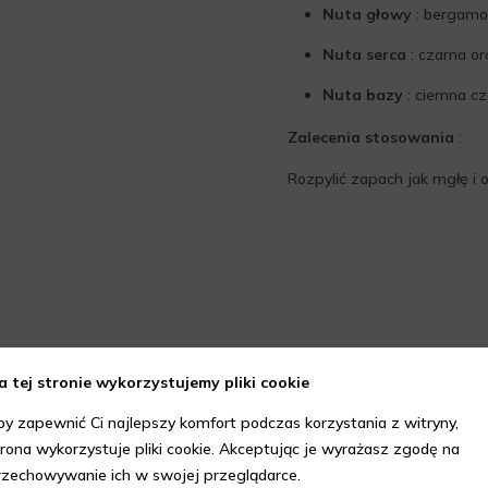
Nuta głowy
: bergamot
Nuta serca
: czarna or
Nuta bazy
: ciemna cze
Zalecenia stosowania
:
Rozpylić zapach jak mgłę i ot
a tej stronie wykorzystujemy pliki cookie
by zapewnić Ci najlepszy komfort podczas korzystania z witryny,
trona wykorzystuje pliki cookie. Akceptując je wyrażasz zgodę na
rzechowywanie ich w swojej przeglądarce.