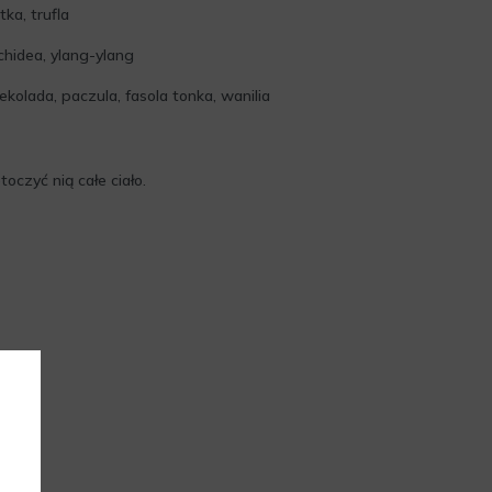
ka, trufla
chidea, ylang-ylang
kolada, paczula, fasola tonka, wanilia
oczyć nią całe ciało.