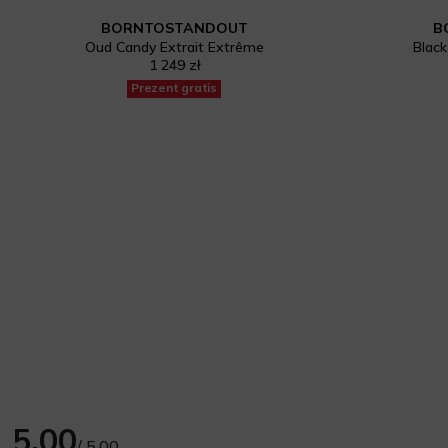
BORNTOSTANDOUT
B
Oud Candy Extrait Extrême
Black
1 249 zł
Prezent gratis
5.00
/ 5.00