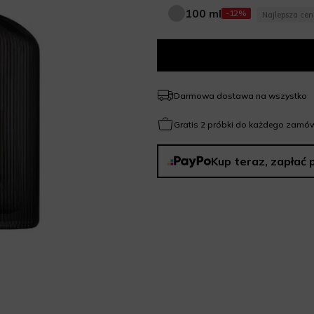
100 ml
-12%
Najlepsza ce
100 ml
Darmowa dostawa na wszystko
Gratis 2 próbki do każdego zamów
Kup teraz, zapłać 