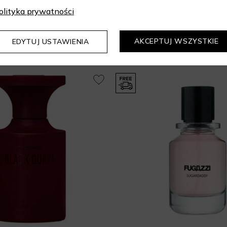
olityka prywatności
Mogą Cię zainteresować
AKCEPTUJ WSZYSTKIE
EDYTUJ USTAWIENIA