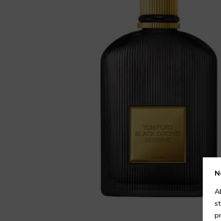
N
A
s
p