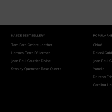
NASZE BESTSELLERY
POPULARNE
Tom Ford Ombre Leather
Chloé
Hermes Terre D'Hermes
Dolce&Gab
Jean Paul Gaultier Divine
Jean Paul G
Stanley Quencher Rose Quartz
Yonelle
Dr Irena Eri
Carolina He