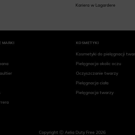
Kariera w Lagardere
 MARKI
KOSMETYKI
Kosmetyki do pielęgnacji twa
bana
Pielęgnacja okolic oczu
aultier
Oczyszczanie twarzy
Pielęgnacja ciała
s
Pielęgnacja twarzy
rrera
Copyright Ⓒ Aelia Duty Free 2026