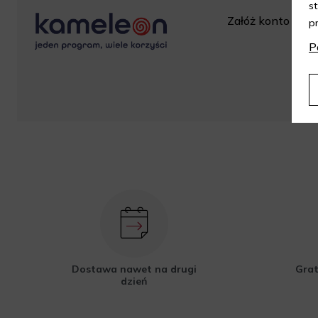
s
Załóż konto w skl
p
za
P
Dostawa nawet na drugi
Grat
dzień