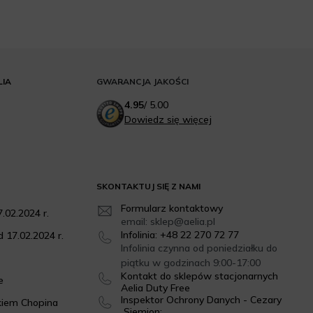
LIA
GWARANCJA JAKOŚCI
4.95
/
5.00
Dowiedz się więcej
SKONTAKTUJ SIĘ Z NAMI
Formularz kontaktowy
.02.2024 r.
email: sklep@aelia.pl
Infolinia: +48 22 270 72 77
 17.02.2024 r.
Infolinia czynna od poniedziałku do
piątku w godzinach 9:00-17:00
Kontakt do sklepów stacjonarnych
e
Aelia Duty Free
Inspektor Ochrony Danych - Cezary
kiem Chopina
Siemion: