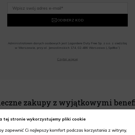
ODBIERZ KOD
Administratorem danych osobowych jest Lagardere Duty Free Sp. z o.o. z siedzibą
w Warszawie, przy al. Jerozolimskich 174, 02-486 Warszawa („Spółka”)
Wyrażam zgodę na przesyłanie przez Administratora tj. Lagardere Duty Free Sp. z
Czytaj więcej
o.o. informacji handlowych, w tym newslettera, informacji o promocjach i
nowościach na podany przeze mnie adres poczty elektronicznej, zgodnie z ustawą
o świadczeniu usług drogą elektroniczną z dnia 18 lipca 2002 r. (tekst jedn.: Dz.
U. z 2020 r., poz. 344) Wszelkie informacje handlowe są całkowicie bezpłatne.
Powyższa zgoda jest dobrowolna i może zostać wycofana w dowolnym momencie.
Rabat nie łączy się z innymi promocjami. W celu skorzystania z rabatu, należy
wprowadzić kod podczas procesu składania zamówienia.
ieczne zakupy z wyjątkowymi benef
a tej stronie wykorzystujemy pliki cookie
by zapewnić Ci najlepszy komfort podczas korzystania z witryny,