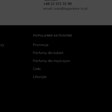
+48 22 572 32 99
email: iodo@lagardere-tr.pl
POPULARNE KATEGORIE
rzy
Promocje
Perfumy dla kobiet
Perfumy dla mężczyzn
Ciało
Lifestyle