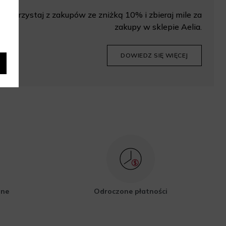
Korzystaj z zakupów ze zniżką 10% i zbieraj mile za
zakupy w sklepie Aelia.
DOWIEDZ SIĘ WIĘCEJ
zne
Odroczone płatności