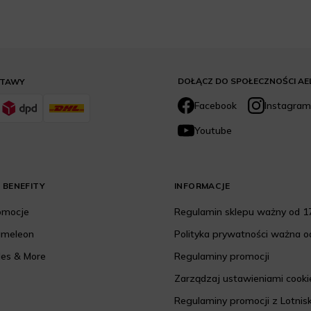
DOŁĄCZ DO SPOŁECZNOŚCI AE
STAWY
Facebook
Instagram
Youtube
 BENEFITY
INFORMACJE
romocje
Regulamin sklepu ważny od 17
ameleon
Polityka prywatności ważna od
les & More
Regulaminy promocji
Zarządzaj ustawieniami cooki
Regulaminy promocji z Lotnis