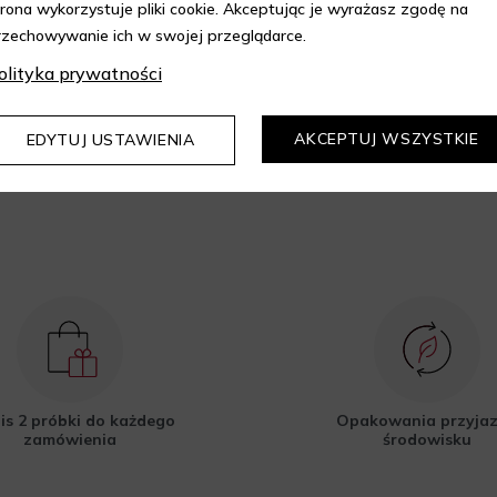
trona wykorzystuje pliki cookie. Akceptując je wyrażasz zgodę na
epie Aelia i korzystaj z
rzechowywanie ich w swojej przeglądarce.
kupów z 10% rabatem.
olityka prywatności
DOWIEDZ SIĘ WIĘCEJ
AKCEPTUJ WSZYSTKIE
EDYTUJ USTAWIENIA
is 2 próbki do każdego
Opakowania przyja
zamówienia
środowisku