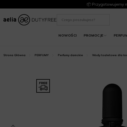
📦 Przygotowujemy m
NOWOŚCI
PROMOCJE
PERFU
Strona Główna
PERFUMY
Perfumy damskie
Wody toaletowe dla ko