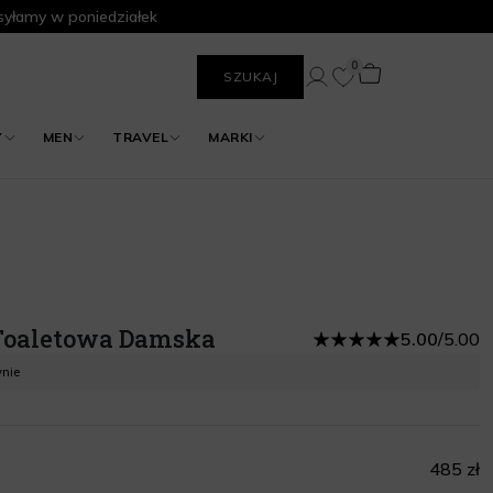
yłamy w poniedziałek
0
SZUKAJ
Y
MEN
TRAVEL
MARKI
Toaletowa Damska
5.00
/
5.00
ynie
485 zł