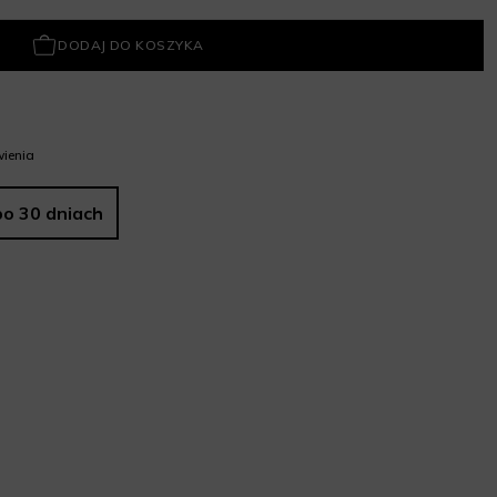
DODAJ DO KOSZYKA
ienia
po 30 dniach