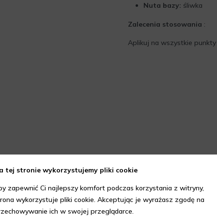
Nuta bazy:
śliwka
Zalecenia stosowania
:
Aplikuj na wszystkie punkty 
a tej stronie wykorzystujemy pliki cookie
by zapewnić Ci najlepszy komfort podczas korzystania z witryny,
trona wykorzystuje pliki cookie. Akceptując je wyrażasz zgodę na
rzechowywanie ich w swojej przeglądarce.