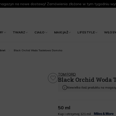
agazyn na nowe dostawy! Zamówienia złożone w tym tygodniu wys
MY
TWARZ
CIAŁO
MAKIJAŻ
LIFESTYLE
WŁOS
Black Orchid Woda Toaletowa Damska
biet
TOM FORD
Black Orchid Woda 
Niewielka ilość produktu na magaz
50 ml
Kup i otrzymaj 121 mil