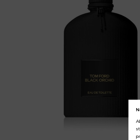
N
A
s
p