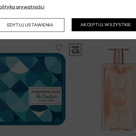
olityka prywatności
Mogą Cię zainteresować
AKCEPTUJ WSZYSTKIE
EDYTUJ USTAWIENIA