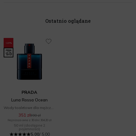
Ostatnio oglądane
-10%
PRADA
Luna Rossa Ocean
Wody toaletowe dla mężczyzn
351 zł
390 zł
Najniższa cena z 30 dni: 304,20 zł
50 ml
(dostępne 2
pojemności)
5.00
/ 5.00