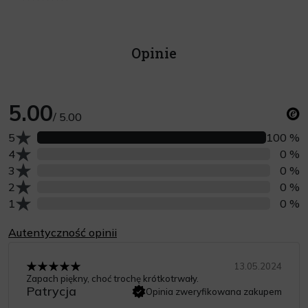
Opinie
5.00
/ 5.00
Liczba opinii z oceną
5
100 %
Liczba opinii z oceną
4
0 %
Liczba opinii z oceną
3
0 %
Liczba opinii z oceną
2
0 %
Liczba opinii z oceną
1
0 %
Autentyczność opinii
13.05.2024
Zapach piękny, choć trochę krótkotrwały.
Patrycja
Opinia zweryfikowana zakupem