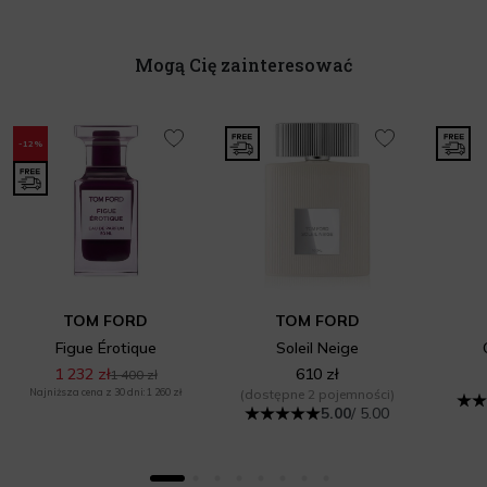
Mogą Cię zainteresować
-12%
TOM FORD
TOM FORD
Figue Érotique
Soleil Neige
1 232 zł
610 zł
1 400 zł
Najniższa cena z 30 dni: 1 260 zł
(dostępne 2 pojemności)
5.00
/ 5.00