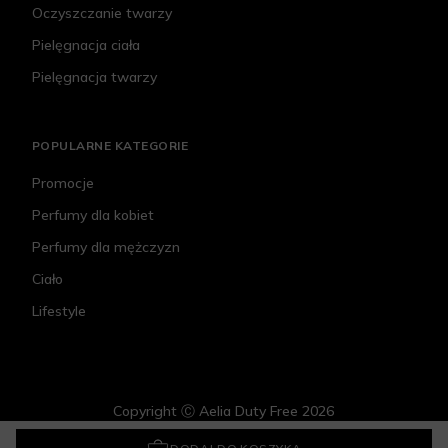
Oczyszczanie twarzy
Pielęgnacja ciała
Pielęgnacja twarzy
POPULARNE KATEGORIE
Promocje
Perfumy dla kobiet
Perfumy dla mężczyzn
Ciało
Lifestyle
Copyright Ⓒ Aelia Duty Free 2026
Tom Ford Vanille Fatale
1 400 zł