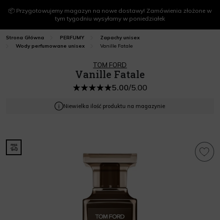
📦 Przygotowujemy magazyn na nowe dostawy! Zamówienia złożone w
tym tygodniu wysyłamy w poniedziałek
Strona Główna
PERFUMY
Zapachy unisex
Vanille Fatale
Wody perfumowane unisex
TOM FORD
Vanille Fatale
5.00
/
5.00
Niewielka ilość produktu na magazynie