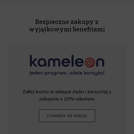
U. z 2020 r., poz. 344) Wszelkie informacje handlowe są całkowicie bezpłatne.
Powyższa zgoda jest dobrowolna i może zostać wycofana w dowolnym momencie.
Rabat nie łączy się z innymi promocjami. W celu skorzystania z rabatu, należy
wprowadzić kod podczas procesu składania zamówienia.
Bezpieczne zakupy z
wyjątkowymi benefitami
Załóż konto w sklepie Aelia i korzystaj z
zakupów z 10% rabatem.
DOWIEDZ SIĘ WIĘCEJ