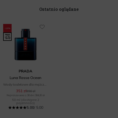
Ostatnio oglądane
-10%
PRADA
Luna Rossa Ocean
Wody toaletowe dla mężczyzn
351 zł
390 zł
Najniższa cena z 30 dni: 304,20 zł
50 ml
(dostępne 2
pojemności)
5.00
/ 5.00