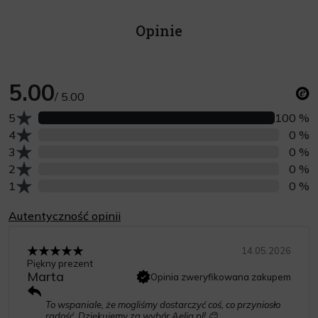
Opinie
5.00
/ 5.00
Liczba opinii z oceną
5
100 %
Liczba opinii z oceną
4
0 %
Liczba opinii z oceną
3
0 %
Liczba opinii z oceną
2
0 %
Liczba opinii z oceną
1
0 %
Autentyczność opinii
14.05.2026
Piękny prezent
Marta
Opinia zweryfikowana zakupem
To wspaniale, że mogliśmy dostarczyć coś, co przyniosło
radość. Dziękujemy za wybór Aelia.pl! 😊