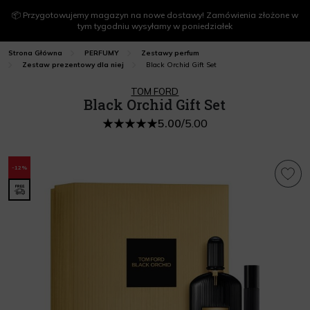
📦 Przygotowujemy magazyn na nowe dostawy! Zamówienia złożone w
tym tygodniu wysyłamy w poniedziałek
Strona Główna
PERFUMY
Zestawy perfum
Black Orchid Gift Set
Zestaw prezentowy dla niej
TOM FORD
Black Orchid Gift Set
5.00
/
5.00
-12%