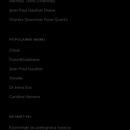
Hermes Terre D'Hermes
Jean Paul Gaultier Divine
Stanley Quencher Rose Quartz
POPULARNE MARKI
Chloé
Dolce&Gabbana
Jean Paul Gaultier
Yonelle
Dr Irena Eris
Carolina Herrera
KOSMETYKI
Kosmetyki do pielęgnacji twarzy