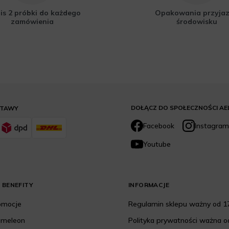
is 2 próbki do każdego
Opakowania przyja
zamówienia
środowisku
DOŁĄCZ DO SPOŁECZNOŚCI AE
STAWY
Facebook
Instagram
Youtube
 BENEFITY
INFORMACJE
romocje
Regulamin sklepu ważny od 17
ameleon
Polityka prywatności ważna od