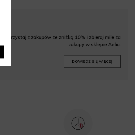
Korzystaj z zakupów ze zniżką 10% i zbieraj mile za
zakupy w sklepie Aelia.
DOWIEDZ SIĘ WIĘCEJ