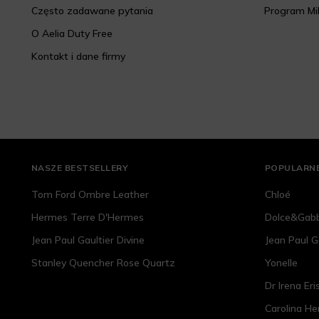
Często zadawane pytania
Program Mi
O Aelia Duty Free
Kontakt i dane firmy
NASZE BESTSELLERY
POPULARNE
Tom Ford Ombre Leather
Chloé
Hermes Terre D'Hermes
Dolce&Gab
Jean Paul Gaultier Divine
Jean Paul G
Stanley Quencher Rose Quartz
Yonelle
Dr Irena Eri
Carolina He