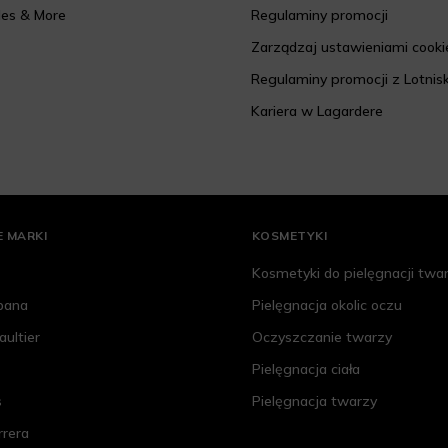
les & More
Regulaminy promocji
Zarządzaj ustawieniami cooki
Regulaminy promocji z Lotnis
Kariera w Lagardere
 MARKI
KOSMETYKI
Kosmetyki do pielęgnacji twa
bana
Pielęgnacja okolic oczu
aultier
Oczyszczanie twarzy
Pielęgnacja ciała
s
Pielęgnacja twarzy
rrera