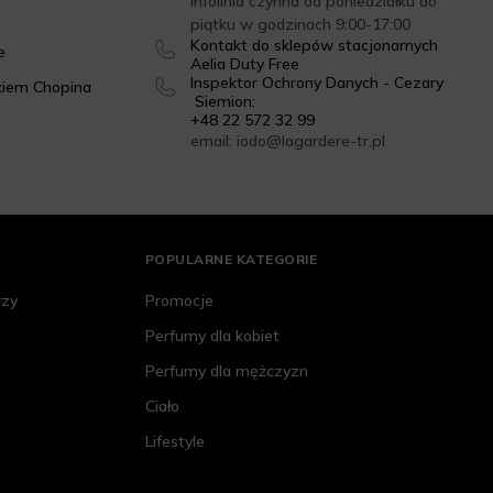
Infolinia czynna od poniedziałku do
piątku w godzinach 9:00-17:00
Kontakt do sklepów stacjonarnych
e
Aelia Duty Free
Inspektor Ochrony Danych - Cezary
kiem Chopina
Siemion:
+48 22 572 32 99
email: iodo@lagardere-tr.pl
POPULARNE KATEGORIE
rzy
Promocje
Perfumy dla kobiet
Perfumy dla mężczyzn
Ciało
Lifestyle