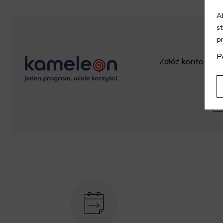
A
s
p
P
Załóż konto w skl
za