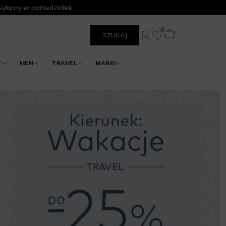
yłamy w poniedziałek
0
SZUKAJ
Y
MEN
TRAVEL
MARKI