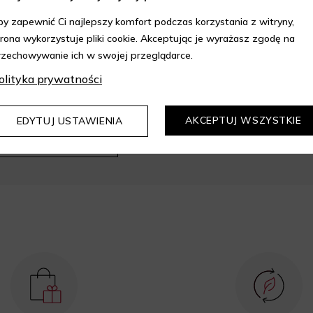
by zapewnić Ci najlepszy komfort podczas korzystania z witryny,
trona wykorzystuje pliki cookie. Akceptując je wyrażasz zgodę na
rzechowywanie ich w swojej przeglądarce.
olityka prywatności
epie Aelia i korzystaj z
kupów z 10% rabatem.
AKCEPTUJ WSZYSTKIE
EDYTUJ USTAWIENIA
DOWIEDZ SIĘ WIĘCEJ