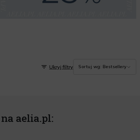
Ukryj filtry
Sortuj wg: Bestsellery
na aelia.pl: