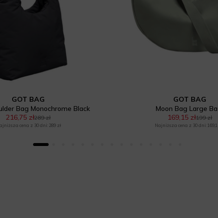
GOT BAG
GOT BAG
ulder Bag Monochrome Black
Moon Bag Large Ba
216,75 zł
169,15 zł
289 zł
199 zł
ajniższa cena z 30 dni: 289 zł
Najniższa cena z 30 dni: 169,1