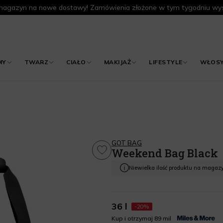
agazyn na nowe dostawy! Zamówienia złożone w tym tygodniu wys
MY
TWARZ
CIAŁO
MAKIJAŻ
LIFESTYLE
WŁOS
GOT BAG
Weekend Bag Black
Niewielka ilość produktu na magaz
36 l
-20%
Kup i otrzymaj 89 mil