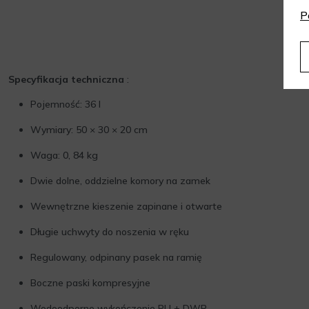
P
Specyfikacja techniczna
:
Pojemność: 36 l
Wymiary: 50 × 30 × 20 cm
Waga: 0, 84 kg
Dwie dolne, oddzielne komory na zamek
Wewnętrzne kieszenie zapinane i otwarte
Długie uchwyty do noszenia w ręku
Regulowany, odpinany pasek na ramię
Boczne paski kompresyjne
Wodoodporne wykończenie PU + DWR