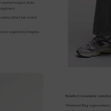
je wystarczająco dużo
najdziesz:
brudną odzież lub mokre
pszej organizacji bagażu.
Komfort noszenia i elasty
Weekend Bag wyposażona je