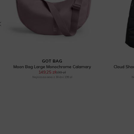
GOT BAG
Moon Bag Large Monochrome Calamary
Cloud Sho
149,25 zł
199 zł
Najniższa cena z 30 dni: 199 zł
N