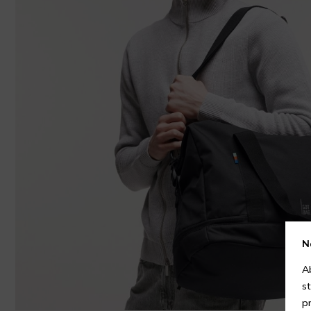
N
A
s
p