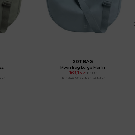
GOT BAG
ss
Moon Bag Large Marlin
169,15 zł
199 zł
5 zł
Najniższa cena z 30 dni: 163,18 zł