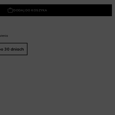
DODAJ DO KOSZYKA
ienia
po 30 dniach