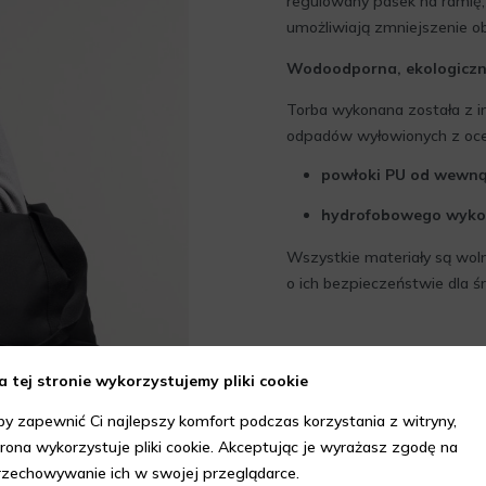
regulowany pasek na ramię,
umożliwiają zmniejszenie ob
Wodoodporna, ekologiczna
Torba wykonana została z 
odpadów wyłowionych z oce
powłoki PU od wewną
hydrofobowego wyko
Wszystkie materiały są woln
o ich bezpieczeństwie dla ś
a tej stronie wykorzystujemy pliki cookie
by zapewnić Ci najlepszy komfort podczas korzystania z witryny,
trona wykorzystuje pliki cookie. Akceptując je wyrażasz zgodę na
rzechowywanie ich w swojej przeglądarce.