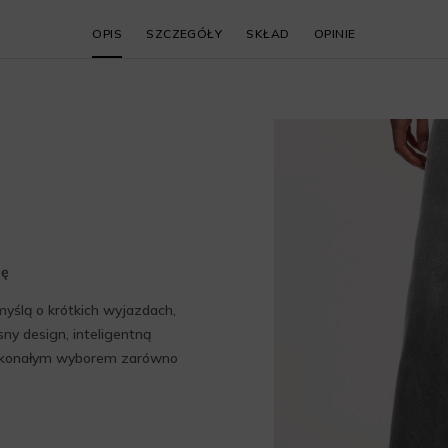
OPIS
SZCZEGÓŁY
SKŁAD
OPINIE
ję
ślą o krótkich wyjazdach,
ny design, inteligentną
 doskonałym wyborem zarówno