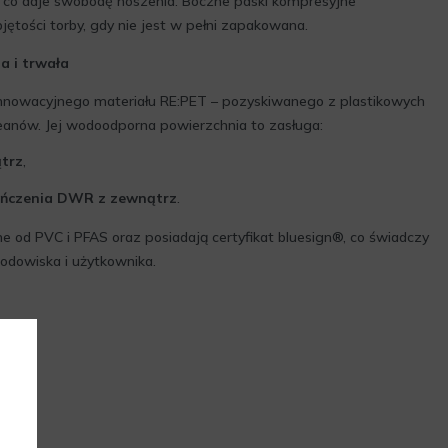
 co daje swobodę noszenia. Boczne paski kompresyjne
jętości torby, gdy nie jest w pełni zapakowana.
 i trwała
innowacyjnego materiału RE:PET – pozyskiwanego z plastikowych
anów. Jej wodoodporna powierzchnia to zasługa:
trz
,
ńczenia DWR z zewnątrz
.
e od PVC i PFAS oraz posiadają certyfikat bluesign®, co świadczy
rodowiska i użytkownika.