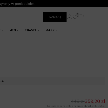
yłamy w poniedziałek
0
SZUKAJ
Y
MEN
TRAVEL
MARKI
ynie
449 zł
359,20 zł
Najniższa cena z 30 dni przed obniżką: 381,65 zł