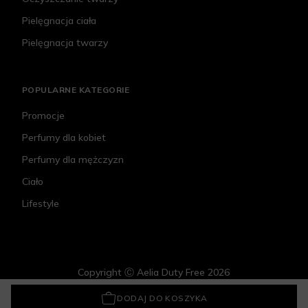
Pielęgnacja ciała
Pielęgnacja twarzy
POPULARNE KATEGORIE
Promocje
Perfumy dla kobiet
Perfumy dla mężczyzn
Ciało
Lifestyle
Copyright Ⓒ Aelia Duty Free 2026
Orbitkey Horse Leather Key Organiser Teal
135,20 zł
DODAJ DO KOSZYKA