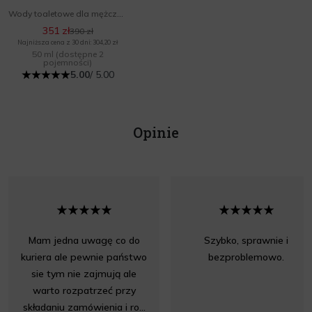
Wody toaletowe dla mężczyzn
351 zł
390 zł
Najniższa cena z 30 dni: 304,20 zł
50 ml
(dostępne 2
pojemności)
5.00
/ 5.00
Opinie
Mam jedna uwagę co do
Szybko, sprawnie i
kuriera ale pewnie państwo
bezproblemowo.
sie tym nie zajmują ale
warto rozpatrzeć przy
składaniu zamówienia i ro...