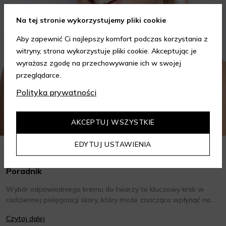
Na tej stronie wykorzystujemy pliki cookie
Aby zapewnić Ci najlepszy komfort podczas korzystania z
witryny, strona wykorzystuje pliki cookie. Akceptując je
wyrażasz zgodę na przechowywanie ich w swojej
przeglądarce.
Polityka prywatności
AKCEPTUJ WSZYSTKIE
EDYTUJ USTAWIENIA
Jak wybrać krem do twarzy w zależności od potrzeb?
Poradnik
Wybór odpowiedniego kremu do twarzy to kluczowy krok w
codziennej pielęgnacji skóry, który może znacząco wpłynąć na
jej wygląd i kondycję. Warto znać składniki i właściwości kremów
Czytaj dalej
oraz wiedzieć, jak dopasować je do potrzeb własnej skóry.