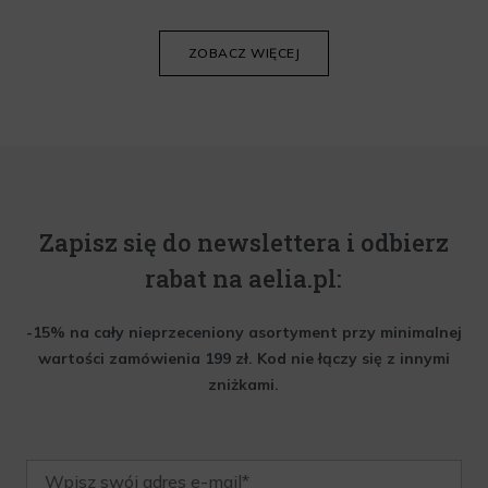
Poniżej znajdziesz kilka porad, które pomogą ci wybrać idealny
krem do twarzy.
ZOBACZ WIĘCEJ
Zapisz się do newslettera i odbierz
rabat na aelia.pl:
-15% na cały nieprzeceniony asortyment przy minimalnej
wartości zamówienia 199 zł. Kod nie łączy się z innymi
zniżkami.