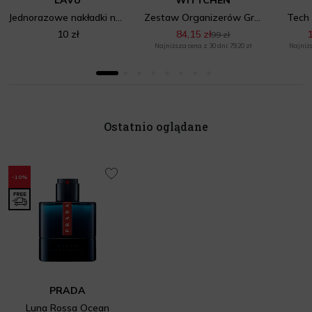
Jednorazowe nakładki na WC
Zestaw Organizerów Granatowy
Tech 
10 zł
84,15 zł
1
99 zł
Najniższa cena z 30 dni: 79,20 zł
Najniżs
Ostatnio oglądane
-10%
PRADA
Luna Rossa Ocean