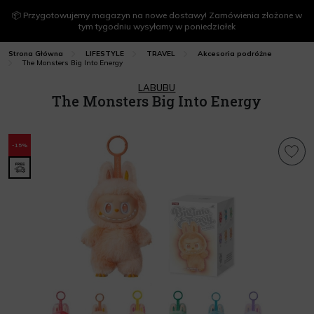
📦 Przygotowujemy magazyn na nowe dostawy! Zamówienia złożone w
tym tygodniu wysyłamy w poniedziałek
Strona Główna
LIFESTYLE
TRAVEL
Akcesoria podróżne
The Monsters Big Into Energy
LABUBU
The Monsters Big Into Energy
-15%