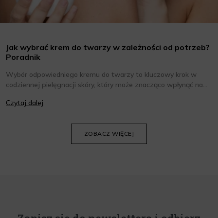
Jak wybrać krem do twarzy w zależności od potrzeb?
Poradnik
Wybór odpowiedniego kremu do twarzy to kluczowy krok w
codziennej pielęgnacji skóry, który może znacząco wpłynąć na
jej wygląd i kondycję. Warto znać składniki i właściwości kremów
Czytaj dalej
oraz wiedzieć, jak dopasować je do potrzeb własnej skóry.
Poniżej znajdziesz kilka porad, które pomogą ci wybrać idealny
krem do twarzy.
ZOBACZ WIĘCEJ