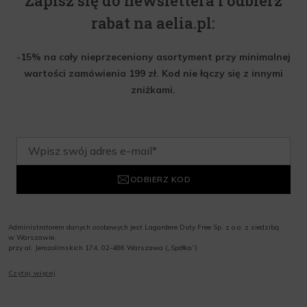
Zapisz się do newslettera i odbierz
rabat na aelia.pl:
-15% na cały nieprzeceniony asortyment przy minimalnej
wartości zamówienia 199 zł. Kod nie łączy się z innymi
zniżkami.
ODBIERZ KOD
Administratorem danych osobowych jest Lagardere Duty Free Sp. z o.o. z siedzibą
w Warszawie,
przy al. Jerozolimskich 174, 02-486 Warszawa („Spółka”)
Wyrażam zgodę na przesyłanie przez Administratora tj. Lagardere Duty Free Sp. z
Czytaj więcej
o.o. informacji handlowych, w tym newslettera, informacji o promocjach i
nowościach na podany przeze mnie adres poczty elektronicznej, zgodnie z ustawą
o świadczeniu usług drogą elektroniczną z dnia 18 lipca 2002 r. (tekst jedn.: Dz.
U. z 2020 r., poz. 344) Wszelkie informacje handlowe są całkowicie bezpłatne.