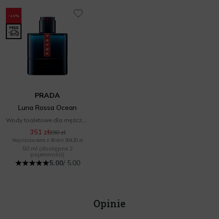
-10%
PRADA
Luna Rossa Ocean
Wody toaletowe dla mężczyzn
351 zł
390 zł
Najniższa cena z 30 dni: 304,20 zł
50 ml
(dostępne 2
pojemności)
5.00
/ 5.00
Opinie