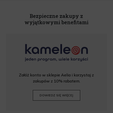
Powyższa zgoda jest dobrowolna i może zostać wycofana w dowolnym momencie.
Rabat nie łączy się z innymi promocjami. W celu skorzystania z rabatu, należy
wprowadzić kod podczas procesu składania zamówienia.
Bezpieczne zakupy z
wyjątkowymi benefitami
Załóż konto w sklepie Aelia i korzystaj z
zakupów z 10% rabatem.
DOWIEDZ SIĘ WIĘCEJ