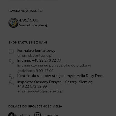
GWARANCJA JAKOŚCI
4.95
/
5.00
Dowiedz się więcej
SKONTAKTUJ SIĘ Z NAMI
Formularz kontaktowy
email: sklep@aelia.pl
Infolinia: +48 22 270 72 77
Infolinia czynna od poniedziałku do piątku w
godzinach 9:00-17:00
Kontakt do sklepów stacjonarnych Aelia Duty Free
Inspektor Ochrony Danych - Cezary Siemion:
+48 22 572 32 99
email: iodo@lagardere-tr.pl
DOŁĄCZ DO SPOŁECZNOŚCI AELIA
Facebook
Instagram