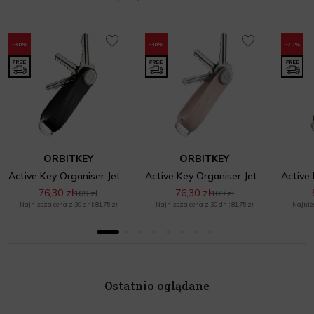
-30%
-30%
-20%
ORBITKEY
ORBITKEY
Active Key Organiser Jet Black
Active Key Organiser Jet Dusty Pink
76,30 zł
76,30 zł
109 zł
109 zł
Najniższa cena z 30 dni: 81,75 zł
Najniższa cena z 30 dni: 81,75 zł
Najniżs
Ostatnio oglądane