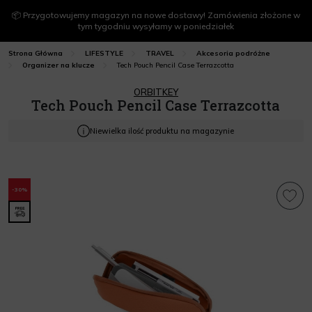
📦 Przygotowujemy magazyn na nowe dostawy! Zamówienia złożone w
tym tygodniu wysyłamy w poniedziałek
Strona Główna
LIFESTYLE
TRAVEL
Akcesoria podróżne
Tech Pouch Pencil Case Terrazcotta
Organizer na klucze
ORBITKEY
Tech Pouch Pencil Case Terrazcotta
Niewielka ilość produktu na magazynie
-30%