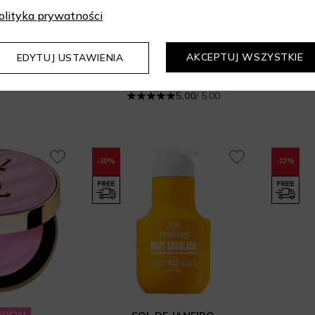
HOT ON SOCIAL
OME
olityka prywatności
Rénergie Collagen+ Lift-Xtend Cream
CALVIN KLEIN
 dzień
Euphoria Magnetic Elixir
zł
Perfumy dla kobiet
AKCEPTUJ WSZYSTKIE
EDYTUJ USTAWIENIA
ml
Najn
380 zł
475 zł
Najniższa cena z 30 dni: 361 zł
100 ml
5.00
/ 5.00
-20%
-12%
SOCIAL