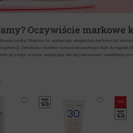
 Mamy? Oczywiście markowe 
ątkowej osoby? Napraw to, wybierając eleganckie perfumy lub luksus
konsystencji. Zamówisz również rozkosznie pachnące kule do kąpieli,
aż jej swoje uczucia, wybierając dla niej luksusowe i uwielbiane p
1
-15%