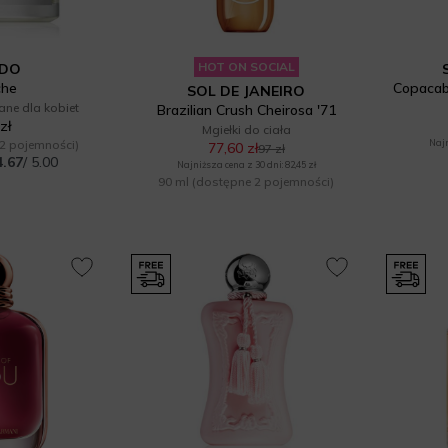
HOT ON SOCIAL
EDO
che
Copacab
SOL DE JANEIRO
ne dla kobiet
Brazilian Crush Cheirosa '71
zł
Mgiełki do ciała
2 pojemności)
Najn
77,60 zł
97 zł
4.67
/ 5.00
Najniższa cena z 30 dni: 82,45 zł
90 ml
(dostępne 2 pojemności)