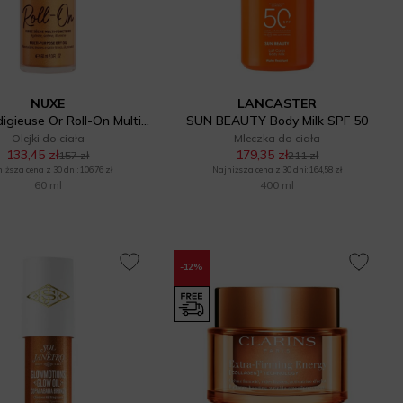
NUXE
LANCASTER
Huile Prodigieuse Or Roll-On Multi-Purpose Dry Oil
SUN BEAUTY Body Milk SPF 50
Olejki do ciała
Mleczka do ciała
133,45 zł
179,35 zł
157 zł
211 zł
iższa cena z 30 dni: 106,76 zł
Najniższa cena z 30 dni: 164,58 zł
60 ml
400 ml
-12%