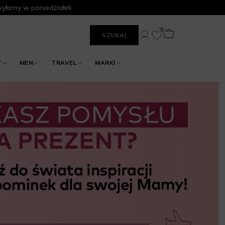
yłamy w poniedziałek
0
SZUKAJ
Y
MEN
TRAVEL
MARKI