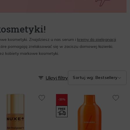
kosmetyki!
owe kosmetyki. Znajdziesz u nas serum i
kremy do pielęgnacji
 które pomagają zrelaksować się w zaciszu domowej łazienki.
rzez kobiety markowe kosmetyki.
Ukryj filtry
Sortuj wg: Bestsellery
-15%