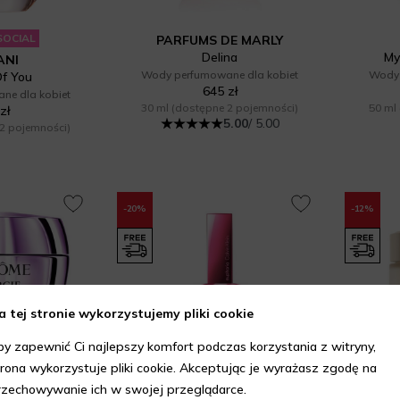
SOCIAL
PARFUMS DE MARLY
Delina
My
ANI
Wody perfumowane dla kobiet
Wody 
f You
645 zł
ne dla kobiet
30 ml
(dostępne 2 pojemności)
50 ml
zł
5.00
/ 5.00
2 pojemności)
-20%
-12%
a tej stronie wykorzystujemy pliki cookie
by zapewnić Ci najlepszy komfort podczas korzystania z witryny,
trona wykorzystuje pliki cookie. Akceptując je wyrażasz zgodę na
rzechowywanie ich w swojej przeglądarce.