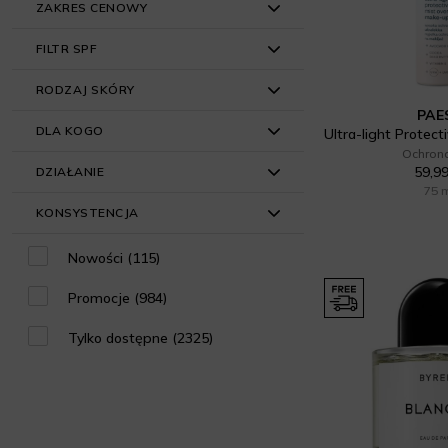
ZAKRES CENOWY
ARTDECO (3)
Akcesoria do masażu twarzy (1)
do 50 ml (1418)
Adequat (1)
FILTR SPF
Akcesoria do pielęgnacji (1)
51 ml - 100 ml (622)
≤ 49 zł (3)
Air-Val (5)
Balsam do ciała (125)
RODZAJ SKÓRY
101 ml - 200 ml (218)
50 zł - 99 zł (1)
SPF 10 (13)
PAE
Ajmal (3)
Balsamy do ust (70)
201 ml ≥ (1)
DLA KOGO
150 zł - 199 zł (1)
SPF 15 (21)
Dla wszystkich rodzajów (1154)
Ochron
Al Haramain (1)
Baza pod cienie (17)
201 ml - 300 ml (59)
59,99
DZIAŁANIE
SPF 20 (15)
Sucha (112)
Dla Niego (73)
75 
Alkmie (15)
Bronzery (22)
301 ml - 500 ml (35)
SPF 25 (8)
KONSYSTENCJA
Normalna (85)
Dla Niej (1984)
Chłodzące (5)
Antonio Banderas (3)
Cień do powiek (2)
≤ 350 ml (1)
SPF 30 (42)
Mieszana (70)
Unisex (422)
Kojące (51)
Balsam (96)
Nowości (115)
Armani (23)
Dezodorant (1)
SPF 35 (1)
Wrażliwa (95)
Liftingujące (131)
Emulsja (32)
Promocje (984)
Atkinsons (3)
Emulsje do twarzy (32)
SPF 45 (1)
Tłusta (49)
Matujące (105)
Kostka (10)
Tylko dostępne (2325)
Aurora (6)
Higiena intymna (1)
SPF 50 (43)
Trądzikowa (36)
Nawilżające (1050)
Krem (548)
Awesome Cosmetics (12)
Korektor pod oczy (1)
SPF 50+ (33)
Neutralne (1)
Maska (15)