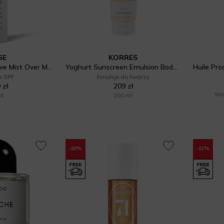
SE
KORRES
Ultra-light Protective Mist Over Make-Up SPF 50
Yoghurt Sunscreen Emulsion Body + Face SPF 30
a SPF
Emulsje do twarzy
 zł
209 zł
ml
200 ml
Najn
-20%
-12%