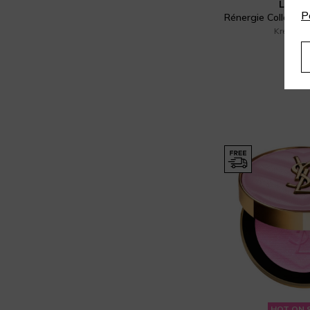
LANC
P
Clarins (87)
Masło do ciała (30)
Kremy na
415 
Clinique (41)
Mgiełka do ciała (73)
50 
Clochee (21)
Mgiełki do twarzy (44)
Collistar (19)
Mleczko do ciała (17)
Crystallove (4)
Mleczko do demakijażu (1)
Davidoff (1)
Mleczko do opalania (1)
Dermalogica (14)
Oczyszczanie twarzy (9)
Dermika (8)
Olejek do ciała (48)
Diesel (1)
Olejek do twarzy (17)
Diptyque (17)
Opalanie (11)
Dkny (9)
Palety do makijażu (11)
HOT ON 