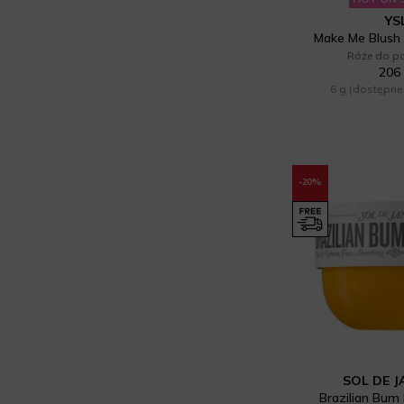
Dolce&Gabbana (22)
Peeling do ciała (47)
YS
Make Me Blush 
Dr. Brandt (1)
Peeling do twarzy (1)
Róże do p
206 
Dr Ambroziak (7)
Perfumy dla kobiet (627)
6 g
(dostępne 
Dr Irena Eris (50)
Perfumy dla kobiet (42)
Egyptian Magic (1)
Perfumy niszowe (58)
-20%
El Ganso (5)
Pianka do mycia twarzy (1)
Elizabeth Arden (19)
Pielęgnacja (2)
Erborian (21)
Pielęgnacja ciała (389)
Estee Lauder (29)
Pielęgnacja dla kobiet w ciąży (1)
Filorga (8)
Pielęgnacja dla mamy i dziecka
(1)
Frank Body (19)
SOL DE J
Pielęgnacja dłoni (6)
Brazilian Bu