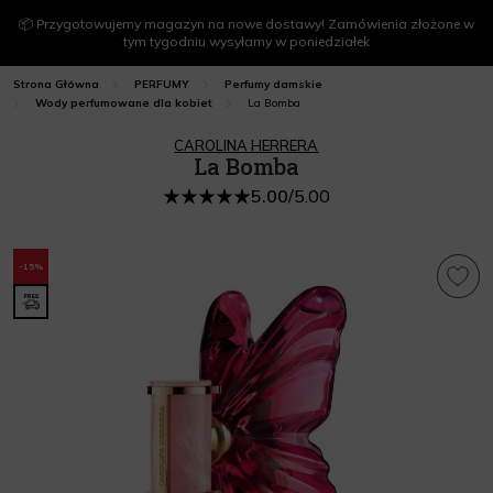
📦 Przygotowujemy magazyn na nowe dostawy! Zamówienia złożone w
tym tygodniu wysyłamy w poniedziałek
Strona Główna
PERFUMY
Perfumy damskie
La Bomba
Wody perfumowane dla kobiet
CAROLINA HERRERA
La Bomba
5.00
/
5.00
-15%