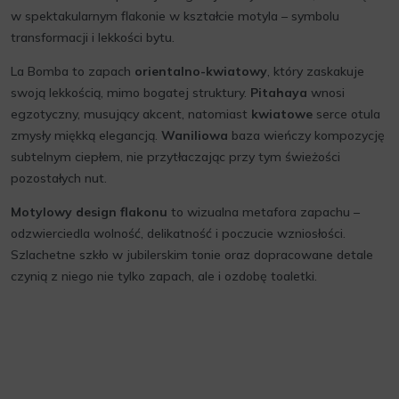
w spektakularnym flakonie w kształcie motyla – symbolu
transformacji i lekkości bytu.
La Bomba to zapach
orientalno-kwiatowy
, który zaskakuje
swoją lekkością, mimo bogatej struktury.
Pitahaya
wnosi
egzotyczny, musujący akcent, natomiast
kwiatowe
serce otula
zmysły miękką elegancją.
Waniliowa
baza wieńczy kompozycję
subtelnym ciepłem, nie przytłaczając przy tym świeżości
pozostałych nut.
Motylowy design flakonu
to wizualna metafora zapachu –
odzwierciedla wolność, delikatność i poczucie wzniosłości.
Szlachetne szkło w jubilerskim tonie oraz dopracowane detale
czynią z niego nie tylko zapach, ale i ozdobę toaletki.