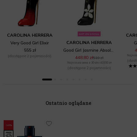
CAROLINA HERRERA
HOT ON SOCIAL
CAR
CAROLINA HERRERA
Very Good Girl Elixir
G
555 zł
Good Girl Jasmine Absolute
4
(dostępne 2 pojemności)
Najniżs
448,80 zł
510 zł
(dost
Najniższa cena z 30 dni: 433,50 zł
(dostępne 2 pojemności)
Ostatnio oglądane
-10%