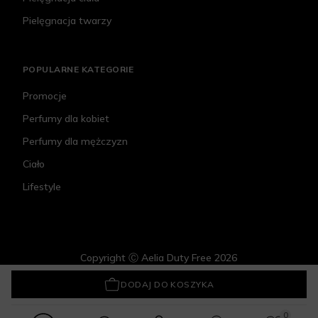
Pielęgnacja twarzy
POPULARNE KATEGORIE
Promocje
Perfumy dla kobiet
Perfumy dla mężczyzn
Ciało
Lifestyle
Copyright Ⓒ Aelia Duty Free 2026
Carolina Herrera La Bomba
369,75 zł
DODAJ DO KOSZYKA
0