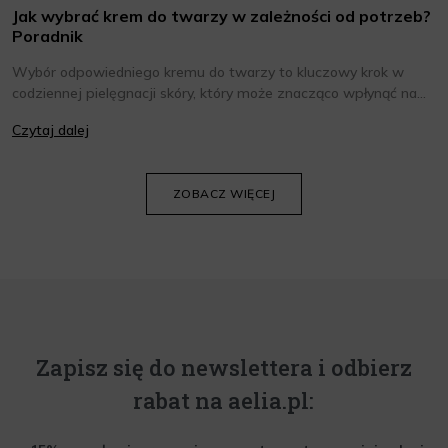
Jak wybrać krem do twarzy w zależności od potrzeb?
Poradnik
Wybór odpowiedniego kremu do twarzy to kluczowy krok w
codziennej pielęgnacji skóry, który może znacząco wpłynąć na
jej wygląd i kondycję. Warto znać składniki i właściwości kremów
Czytaj dalej
oraz wiedzieć, jak dopasować je do potrzeb własnej skóry.
Poniżej znajdziesz kilka porad, które pomogą ci wybrać idealny
krem do twarzy.
ZOBACZ WIĘCEJ
Zapisz się do newslettera i odbierz
rabat na aelia.pl: