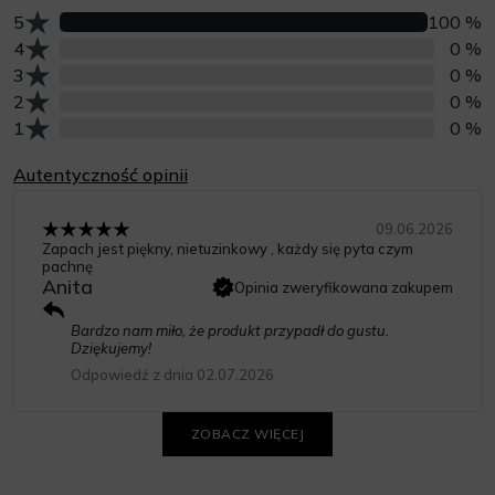
Liczba opinii z oceną
5
100 %
Liczba opinii z oceną
4
0 %
Liczba opinii z oceną
3
0 %
Liczba opinii z oceną
2
0 %
Liczba opinii z oceną
1
0 %
Autentyczność opinii
09.06.2026
Zapach jest piękny, nietuzinkowy , każdy się pyta czym
pachnę
Anita
Opinia zweryfikowana zakupem
Bardzo nam miło, że produkt przypadł do gustu.
Dziękujemy!
Odpowiedź z dnia 02.07.2026
ZOBACZ WIĘCEJ