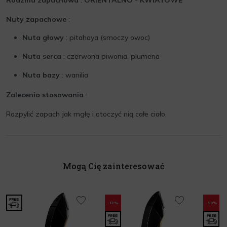
Rodzina zapachowa
:
ORIENTALNO
-
KWIATOWE
Nuty zapachowe
:
Nuta głowy
: pitahaya (smoczy owoc)
Nuta serca
: czerwona piwonia, plumeria
Nuta bazy
: wanilia
Zalecenia stosowania
:
Rozpylić zapach jak mgłę i otoczyć nią całe ciało.
Mogą Cię zainteresować
-12%
-10%