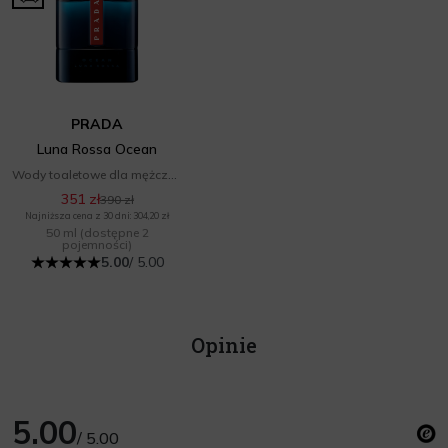
PRADA
Luna Rossa Ocean
Wody toaletowe dla mężczyzn
351 zł
390 zł
Najniższa cena z 30 dni: 304,20 zł
50 ml
(dostępne 2
pojemności)
5.00
/ 5.00
Opinie
5.00
/ 5.00