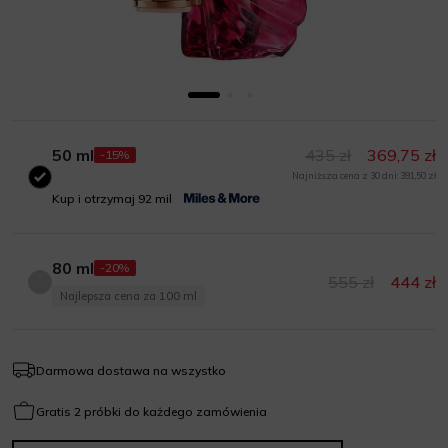
50 ml
435 zł
369,75 zł
-15%
Najniższa cena z 30 dni: 391,50 zł
50 ml
Kup i otrzymaj 92 mil
80 ml
-20%
555 zł
444 zł
80 ml
Najlepsza cena za 100 ml
Darmowa dostawa na wszystko
Gratis 2 próbki do każdego zamówienia