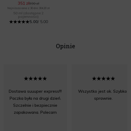
351 zł
390 zł
Najniższa cena z 30 dni: 304,20 zł
50 ml
(dostępne 2
pojemności)
5.00
/ 5.00
Opinie
Dostawa suuuper express!!!
Wszystko jest ok. Szybko i
Paczka była na drugi dzień.
sprawnie.
Szczelnie i bezpiecznie
zapakowana. Polecam