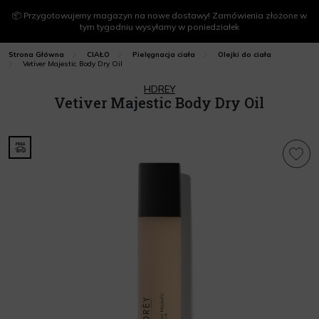
📦 Przygotowujemy magazyn na nowe dostawy! Zamówienia złożone w
tym tygodniu wysyłamy w poniedziałek
Strona Główna
CIAŁO
Pielęgnacja ciała
Olejki do ciała
Vetiver Majestic Body Dry Oil
HDREY
Vetiver Majestic Body Dry Oil