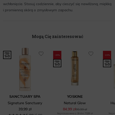
wchłonięcia. Stosuj codziennie, aby cieszyć się nawilżoną, miękką
i promienną skórą o zmysłowym zapachu.
Mogą Cię zainteresować
-15%
-20%
SANCTUARY SPA
YOSKINE
Signature Sanctuary
Natural Glow
Hu
39,99 zł
84,99 zł
99,99 zł
Najniższa cena z 30 dni: 73,99 zł
Najni