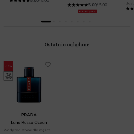
5.00
/ 5.00
(dost
5.00
/ 5.00
Prezent gratis
Ostatnio oglądane
-10%
PRADA
Luna Rossa Ocean
Wody toaletowe dla mężczyzn