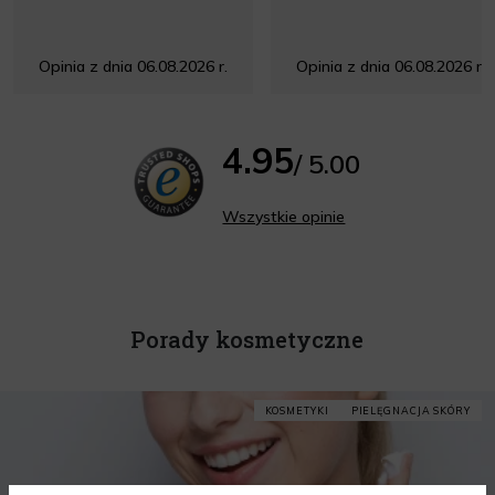
Opinia z dnia 06.08.2026 r.
Opinia z dnia 06.08.2026 r.
4.95
/ 5.00
Wszystkie opinie
Porady kosmetyczne
KOSMETYKI
PIELĘGNACJA SKÓRY