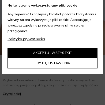
Na tej stronie wykorzystujemy pliki cookie
Aby zapewnić Ci najlepszy komfort podczas korzystania z
witryny, strona wykorzystuje pliki cookie. Akceptując je
wyrażasz zgodę na przechowywanie ich w swojej
przeglądarce.
Polityka prywatności
AKCEPTUJ WSZYSTKIE
EDYTUJ USTAWIENIA
Jak wybrać krem do twarzy w zależności od potrzeb?
Poradnik
Wybór odpowiedniego kremu do twarzy to kluczowy krok w
codziennej pielęgnacji skóry, który może znacząco wpłynąć na
jej wygląd i kondycję. Warto znać składniki i właściwości kremów
Czytaj dalej
oraz wiedzieć, jak dopasować je do potrzeb własnej skóry.
Poniżej znajdziesz kilka porad, które pomogą ci wybrać idealny
krem do twarzy.