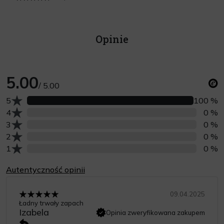
Opinie
5.00
/ 5.00
Liczba opinii z oceną
5
100 %
Liczba opinii z oceną
4
0 %
Liczba opinii z oceną
3
0 %
Liczba opinii z oceną
2
0 %
Liczba opinii z oceną
1
0 %
Autentyczność opinii
09.04.2025
Ładny trwały zapach
Izabela
Opinia zweryfikowana zakupem