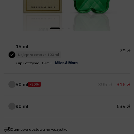
15 ml
79 zł
Najlepsza cena za 100 ml
15 ml
Kup i otrzymaj 19 mil
50 ml
395 zł
316 zł
-20%
50 ml
90 ml
539 zł
90 ml
Darmowa dostawa na wszystko