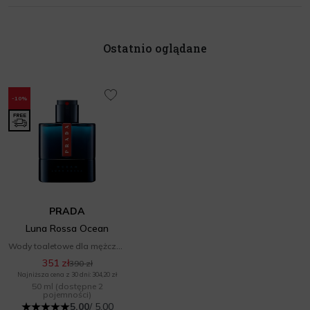
Ostatnio oglądane
-10%
PRADA
Luna Rossa Ocean
Wody toaletowe dla mężczyzn
351 zł
390 zł
Najniższa cena z 30 dni: 304,20 zł
50 ml
(dostępne 2
pojemności)
5.00
/ 5.00