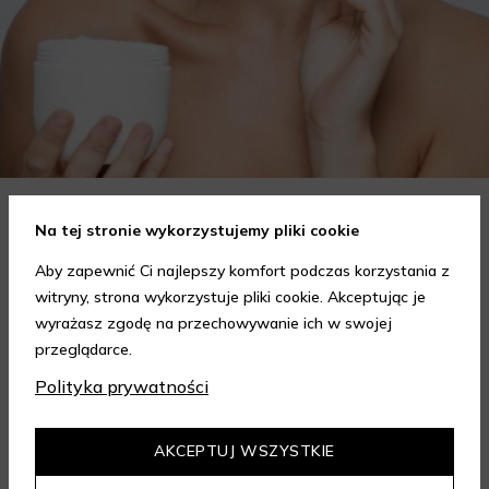
Na tej stronie wykorzystujemy pliki cookie
Jak wybrać krem do twarzy w zależności od potrzeb?
Poradnik
Aby zapewnić Ci najlepszy komfort podczas korzystania z
Wybór odpowiedniego kremu do twarzy to kluczowy krok w
witryny, strona wykorzystuje pliki cookie. Akceptując je
codziennej pielęgnacji skóry, który może znacząco wpłynąć na
wyrażasz zgodę na przechowywanie ich w swojej
jej wygląd i kondycję. Warto znać składniki i właściwości kremów
przeglądarce.
Czytaj dalej
oraz wiedzieć, jak dopasować je do potrzeb własnej skóry.
Polityka prywatności
Poniżej znajdziesz kilka porad, które pomogą ci wybrać idealny
krem do twarzy.
ZOBACZ WIĘCEJ
AKCEPTUJ WSZYSTKIE