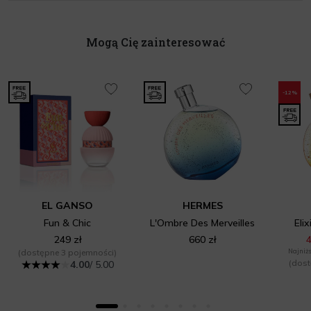
Mogą Cię zainteresować
-12%
EL GANSO
HERMES
Fun & Chic
L'Ombre Des Merveilles
Elix
249 zł
660 zł
4
(dostępne 3 pojemności)
Najniżs
(dost
4.00
/ 5.00