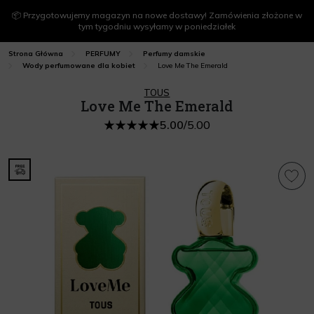
📦 Przygotowujemy magazyn na nowe dostawy! Zamówienia złożone w
tym tygodniu wysyłamy w poniedziałek
Strona Główna
PERFUMY
Perfumy damskie
Love Me The Emerald
Wody perfumowane dla kobiet
TOUS
Love Me The Emerald
5.00
/
5.00