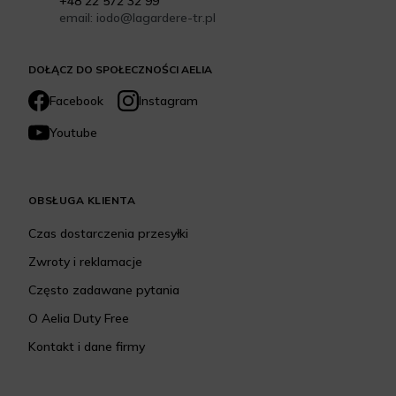
+48 22 572 32 99
email: iodo@lagardere-tr.pl
DOŁĄCZ DO SPOŁECZNOŚCI AELIA
Facebook
Instagram
Youtube
OBSŁUGA KLIENTA
Czas dostarczenia przesyłki
Zwroty i reklamacje
Często zadawane pytania
O Aelia Duty Free
Kontakt i dane firmy