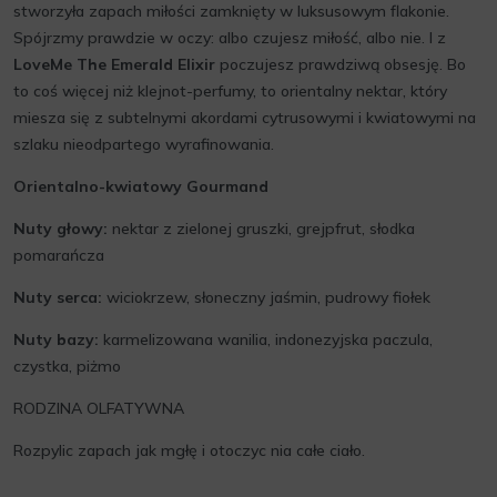
stworzyła zapach miłości zamknięty w luksusowym flakonie.
Spójrzmy prawdzie w oczy: albo czujesz miłość, albo nie. I z
LoveMe The Emerald Elixir
poczujesz prawdziwą obsesję. Bo
to coś więcej niż klejnot-perfumy, to orientalny nektar, który
miesza się z subtelnymi akordami cytrusowymi i kwiatowymi na
szlaku nieodpartego wyrafinowania.
Orientalno-kwiatowy Gourmand
Nuty głowy:
nektar z zielonej gruszki, grejpfrut, słodka
pomarańcza
Nuty serca:
wiciokrzew, słoneczny jaśmin, pudrowy fiołek
Nuty bazy:
karmelizowana wanilia, indonezyjska paczula,
czystka, piżmo
RODZINA OLFATYWNA
Rozpylic zapach jak mgłę i otoczyc nia całe ciało.