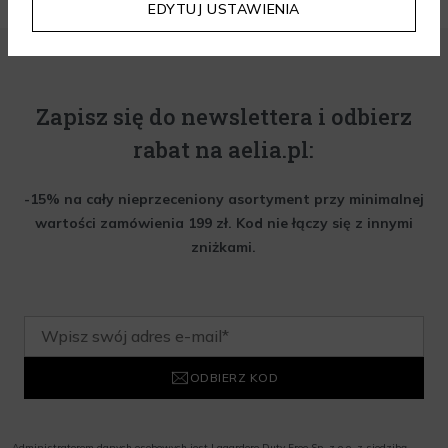
EDYTUJ USTAWIENIA
Zapisz się do newslettera i odbierz
rabat na aelia.pl:
-15% na cały nieprzeceniony asortyment przy minimalnej
wartości zamówienia 199 zł. Kod nie łączy się z innymi
zniżkami.
ODBIERZ KOD
Administratorem danych osobowych jest Lagardere Duty Free Sp. z o.o. z siedzibą