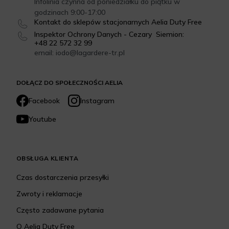
Infolinia czynna od poniedziałku do piątku w
godzinach 9:00-17:00
Kontakt do sklepów stacjonarnych Aelia Duty Free
Inspektor Ochrony Danych - Cezary Siemion:
+48 22 572 32 99
email: iodo@lagardere-tr.pl
DOŁĄCZ DO SPOŁECZNOŚCI AELIA
Facebook
Instagram
Youtube
OBSŁUGA KLIENTA
Czas dostarczenia przesyłki
Zwroty i reklamacje
Często zadawane pytania
O Aelia Duty Free