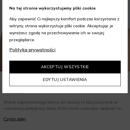
Na tej stronie wykorzystujemy pliki cookie
Aby zapewnić Ci najlepszy komfort podczas korzystania z
witryny, strona wykorzystuje pliki cookie. Akceptując je
wyrażasz zgodę na przechowywanie ich w swojej
przeglądarce.
Polityka prywatności
AKCEPTUJ WSZYSTKIE
EDYTUJ USTAWIENIA
Jak wybrać krem do twarzy w zależności od potrzeb?
Poradnik
Wybór odpowiedniego kremu do twarzy to kluczowy krok w
codziennej pielęgnacji skóry, który może znacząco wpłynąć na
jej wygląd i kondycję. Warto znać składniki i właściwości kremów
Czytaj dalej
oraz wiedzieć, jak dopasować je do potrzeb własnej skóry.
Poniżej znajdziesz kilka porad, które pomogą ci wybrać idealny