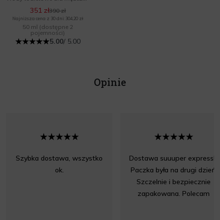
351 zł
390 zł
Najniższa cena z 30 dni: 304,20 zł
50 ml
(dostępne 2
pojemności)
5.00
/ 5.00
Opinie
Szybka dostawa, wszystko
Dostawa suuuper express!!!
ok.
Paczka była na drugi dzień.
Szczelnie i bezpiecznie
zapakowana. Polecam