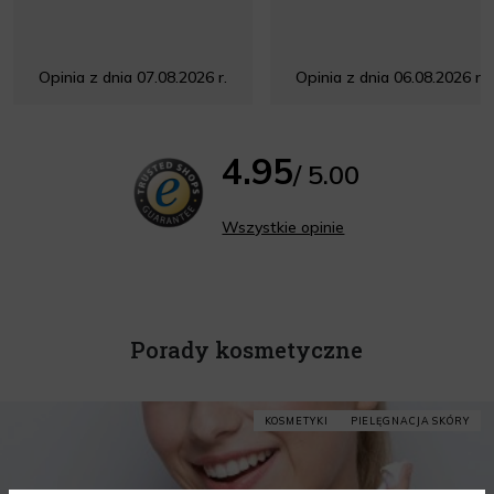
Opinia z dnia 07.08.2026 r.
Opinia z dnia 06.08.2026 r.
4.95
/ 5.00
Wszystkie opinie
Porady kosmetyczne
KOSMETYKI
PIELĘGNACJA SKÓRY