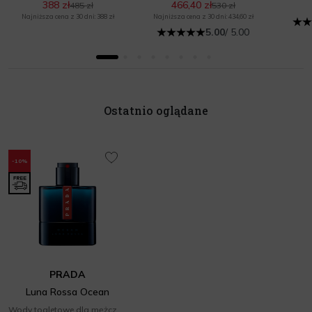
388 zł
466,40 zł
485 zł
530 zł
Najniższa cena z 30 dni: 388 zł
Najniższa cena z 30 dni: 434,60 zł
5.00
/ 5.00
Ostatnio oglądane
-10%
PRADA
Luna Rossa Ocean
Wody toaletowe dla mężczyzn