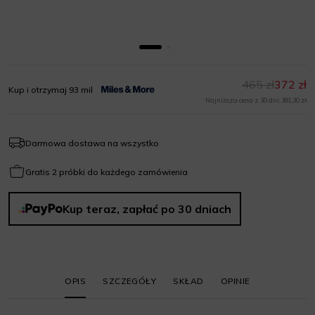
465 zł
372 zł
Kup i otrzymaj 93 mil
Najniższa cena z 30 dni: 381,30 zł
Darmowa dostawa na wszystko
Gratis 2 próbki do każdego zamówienia
Kup teraz, zapłać po 30 dniach
OPIS
SZCZEGÓŁY
SKŁAD
OPINIE