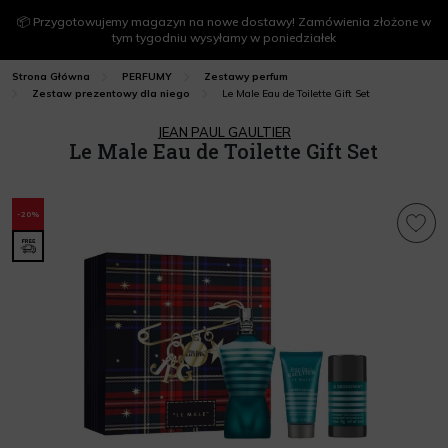
📦 Przygotowujemy magazyn na nowe dostawy! Zamówienia złożone w
tym tygodniu wysyłamy w poniedziałek
Strona Główna
PERFUMY
Zestawy perfum
Le Male Eau de Toilette Gift Set
Zestaw prezentowy dla niego
JEAN PAUL GAULTIER
Le Male Eau de Toilette Gift Set
-20%