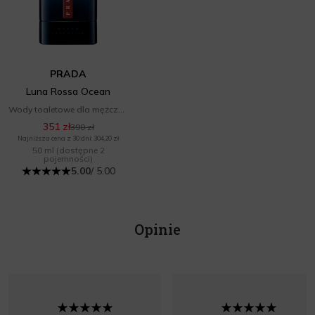
PRADA
Luna Rossa Ocean
Wody toaletowe dla mężczyzn
351 zł
390 zł
Najniższa cena z 30 dni: 304,20 zł
50 ml
(dostępne 2
pojemności)
5.00
/ 5.00
Opinie