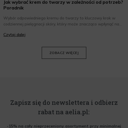
Jak wybrać krem do twarzy w zależności od potrzeb?
Poradnik
Wybór odpowiedniego kremu do twarzy to kluczowy krok w
codziennej pielęgnacji skóry, który może znacząco wpłynąć na
jej wygląd i kondycję. Warto znać składniki i właściwości kremów
Czytaj dalej
oraz wiedzieć, jak dopasować je do potrzeb własnej skóry.
Poniżej znajdziesz kilka porad, które pomogą ci wybrać idealny
krem do twarzy.
ZOBACZ WIĘCEJ
Zapisz się do newslettera i odbierz
rabat na aelia.pl:
-15% na cały nieprzeceniony asortyment przy minimalnej