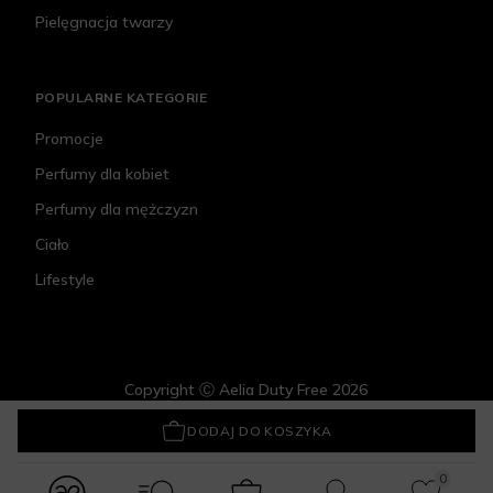
Pielęgnacja twarzy
POPULARNE KATEGORIE
Promocje
Perfumy dla kobiet
Perfumy dla mężczyzn
Ciało
Lifestyle
Copyright Ⓒ Aelia Duty Free 2026
Jean Paul Gaultier Le Male Eau de Toilette Gift Set
372 zł
DODAJ DO KOSZYKA
0