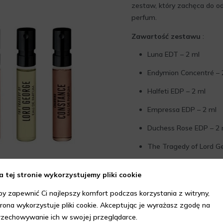
zestaw, który zachęca do o
perfum.
Zawartość zestawu
:
Luna EDT – 2 ml
Endymion Concentré – 
Halfeti EDP – 2 ml
Empressa EDP – 2 ml
Duchess Rose EDP – 2 
The Tragedy of Lord G
Changing Constance ED
a tej stronie wykorzystujemy pliki cookie
VraVraVroom EDP – 2 
by zapewnić Ci najlepszy komfort podczas korzystania z witryny,
trona wykorzystuje pliki cookie. Akceptując je wyrażasz zgodę na
rzechowywanie ich w swojej przeglądarce.