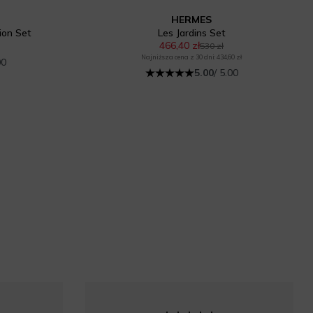
HERMES
ion Set
Les Jardins Set
466,40 zł
530 zł
Najniższa cena z 30 dni: 434,60 zł
00
5.00
/ 5.00