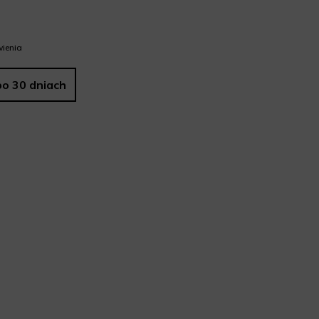
ienia
po 30 dniach