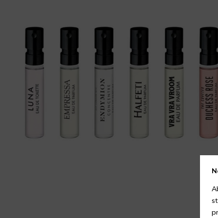
N
A
s
p