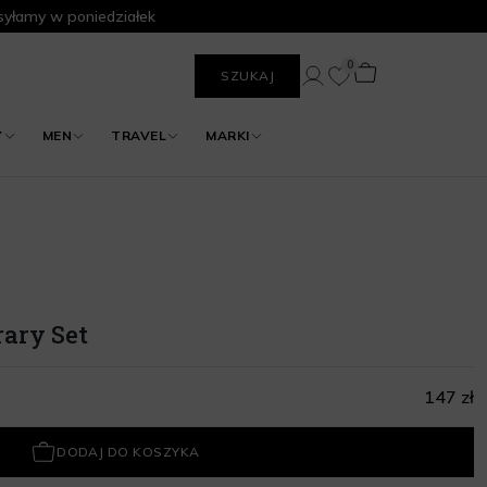
yłamy w poniedziałek
0
SZUKAJ
Y
MEN
TRAVEL
MARKI
rary Set
147 zł
DODAJ DO KOSZYKA