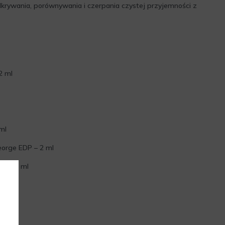
dkrywania, porównywania i czerpania czystej przyjemności z
2 ml
ml
eorge EDP – 2 ml
P – 2 ml
ml