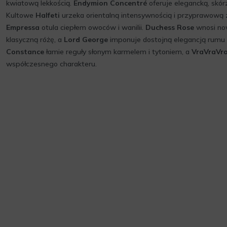
kwiatową lekkością.
Endymion Concentré
oferuje elegancką, skórz
Kultowe
Halfeti
urzeka orientalną intensywnością i przyprawową
Empressa
otula ciepłem owoców i wanilii.
Duchess Rose
wnosi no
klasyczną różę, a
Lord George
imponuje dostojną elegancją rumu i
Constance
łamie reguły słonym karmelem i tytoniem, a
VraVraVr
współczesnego charakteru.