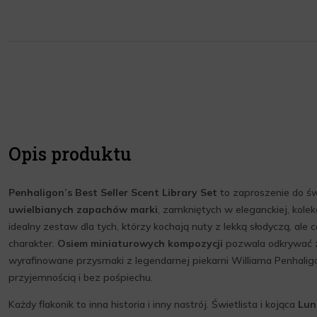
Opis produktu
Penhaligon’s Best Seller Scent Library Set
to zaproszenie do ś
uwielbianych zapachów marki
, zamkniętych w eleganckiej, kolek
idealny zestaw dla tych, którzy kochają nuty z lekką słodyczą, ale ce
charakter.
Osiem miniaturowych kompozycji
pozwala odkrywać 
wyrafinowane przysmaki z legendarnej piekarni Williama Penhaligo
przyjemnością i bez pośpiechu.
Każdy flakonik to inna historia i inny nastrój. Świetlista i kojąca
Lun