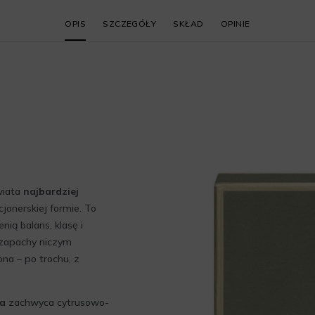
OPIS
SZCZEGÓŁY
SKŁAD
OPINIE
wiata
najbardziej
cjonerskiej formie. To
nią balans, klasę i
zapachy niczym
na – po trochu, z
a
zachwyca cytrusowo-