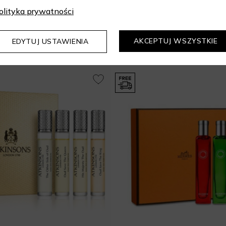
olityka prywatności
Mogą Cię zainteresować
AKCEPTUJ WSZYSTKIE
EDYTUJ USTAWIENIA