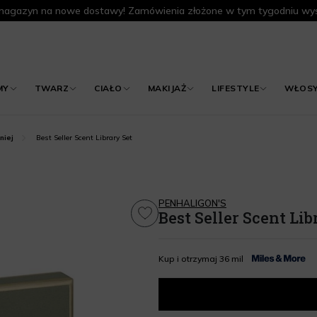
agazyn na nowe dostawy! Zamówienia złożone w tym tygodniu wys
MY
TWARZ
CIAŁO
MAKIJAŻ
LIFESTYLE
WŁOS
Best Seller Scent Library Set
niej
PENHALIGON'S
Best Seller Scent Lib
Kup i otrzymaj 36 mil