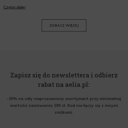
jej wygląd i kondycję. Warto znać składniki i właściwości kremów
Czytaj dalej
oraz wiedzieć, jak dopasować je do potrzeb własnej skóry.
Poniżej znajdziesz kilka porad, które pomogą ci wybrać idealny
krem do twarzy.
ZOBACZ WIĘCEJ
Zapisz się do newslettera i odbierz
rabat na aelia.pl:
-15% na cały nieprzeceniony asortyment przy minimalnej
wartości zamówienia 199 zł. Kod nie łączy się z innymi
zniżkami.