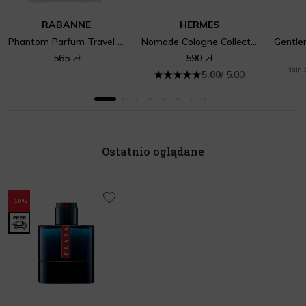
RABANNE
HERMES
Phantom Parfum Travel Set
Nomade Cologne Collection Set
565 zł
590 zł
Najniż
5.00
/ 5.00
Ostatnio oglądane
-10%