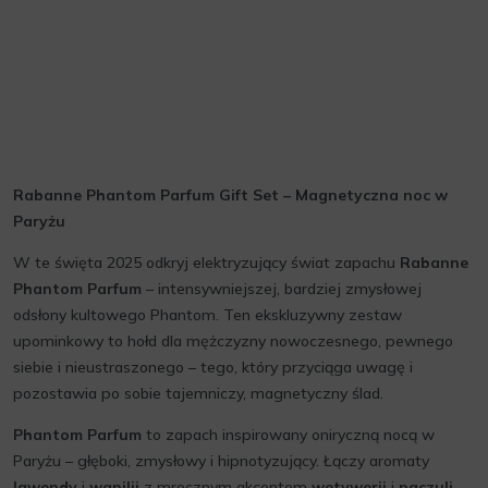
Rabanne Phantom Parfum Gift Set – Magnetyczna noc w
Paryżu
W te święta 2025 odkryj elektryzujący świat zapachu
Rabanne
Phantom Parfum
– intensywniejszej, bardziej zmysłowej
odsłony kultowego Phantom. Ten ekskluzywny zestaw
upominkowy to hołd dla mężczyzny nowoczesnego, pewnego
siebie i nieustraszonego – tego, który przyciąga uwagę i
pozostawia po sobie tajemniczy, magnetyczny ślad.
Phantom Parfum
to zapach inspirowany oniryczną nocą w
Paryżu – głęboki, zmysłowy i hipnotyzujący. Łączy aromaty
lawendy
i
wanilii
z mrocznym akcentem
wetywerii
i
paczuli
,