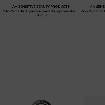
AA SENSITIVE BEAUTY PRODUCTS
AA SENS
ed Hyaluronic Acid and Peptides
Milky Waterfall Hydration powerfull eyecare duo Serum na dzień + krem na noc
49,99 zł