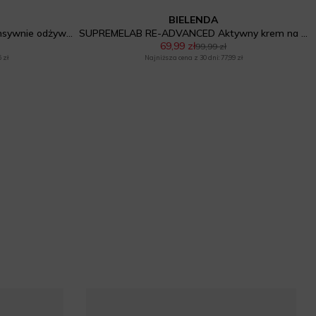
BIELENDA
SUPREMELAB Barrier Renew Intensywnie odżywczy krem na noc z ceramidami
SUPREMELAB RE-ADVANCED Aktywny krem na noc z Retinalem
69,99 zł
99,99 zł
 zł
Najniższa cena z 30 dni: 77,99 zł