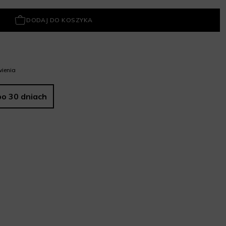
DODAJ DO KOSZYKA
ienia
po 30 dniach