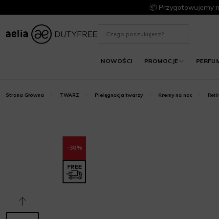
📦 Przygotowujemy m
NOWOŚCI
PROMOCJE
PERFU
Reti
Strona Główna
TWARZ
Pielęgnacja twarzy
Kremy na noc
-30%