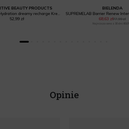
ITIVE BEAUTY PRODUCTS
BIELENDA
Milky Waterfall Hydration dreamy recharge Krem-maska na noc
52,99 zł
68,63 zł
77,99 zł
Najniższa cena z 30 dni: 60,05
Opinie