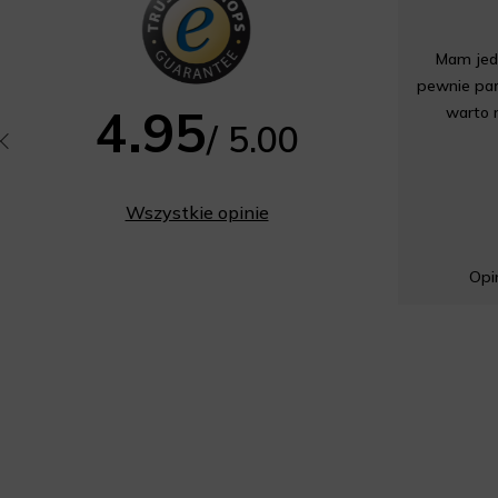
Mam jedn
pewnie pań
4.95
warto 
/ 5.00
Wszystkie opinie
Opin