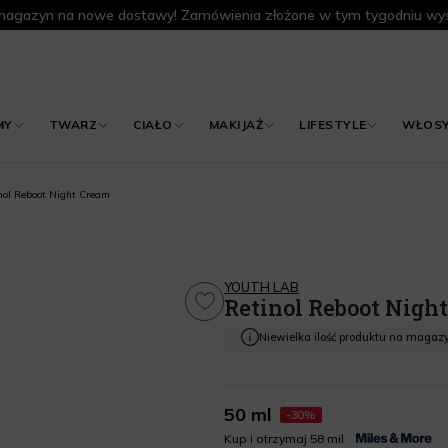
agazyn na nowe dostawy! Zamówienia złożone w tym tygodniu wys
MY
TWARZ
CIAŁO
MAKIJAŻ
LIFESTYLE
WŁOS
nol Reboot Night Cream
YOUTH LAB
Retinol Reboot Nigh
Niewielka ilość produktu na magaz
50 ml
-30%
Kup i otrzymaj 58 mil