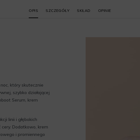
OPIS
SZCZEGÓŁY
SKŁAD
OPINIE
noc, który skutecznie
ywnej, szybko działającej
Reboot Serum, krem
i linii i głębokich
ć cery. Dodatkowo, krem
drowego i promiennego