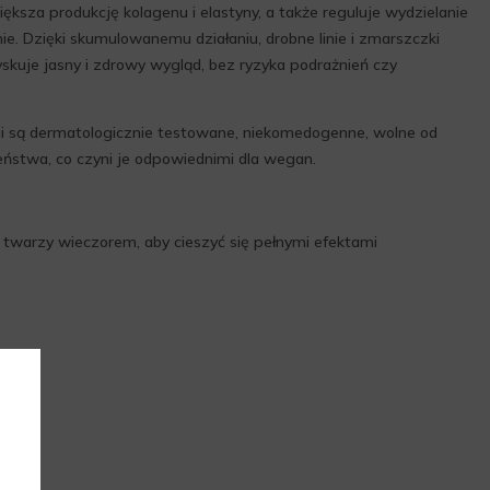
ększa produkcję kolagenu i elastyny, a także reguluje wydzielanie
nie. Dzięki skumulowanemu działaniu, drobne linie i zmarszczki
yskuje jasny i zdrowy wygląd, bez ryzyka podrażnień czy
nii są dermatologicznie testowane, niekomedogenne, wolne od
eństwa, co czyni je odpowiednimi dla wegan.
 twarzy wieczorem, aby cieszyć się pełnymi efektami