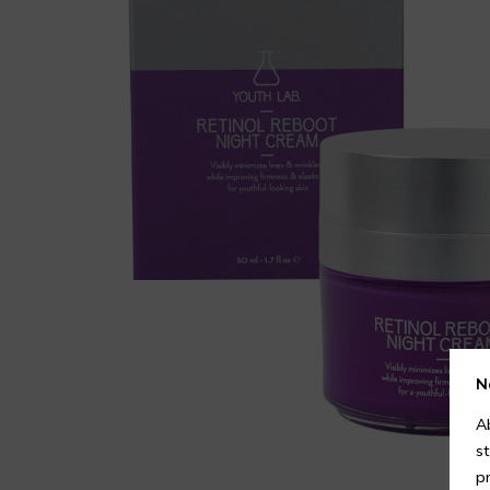
N
A
s
p