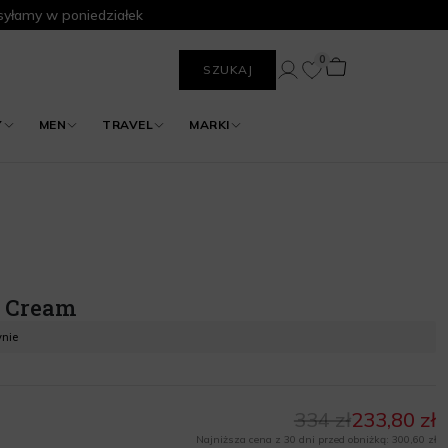
yłamy w poniedziałek
0
SZUKAJ
Y
MEN
TRAVEL
MARKI
t Cream
ynie
334 zł
233,80 zł
Najniższa cena z 30 dni przed obniżką: 300,60 zł