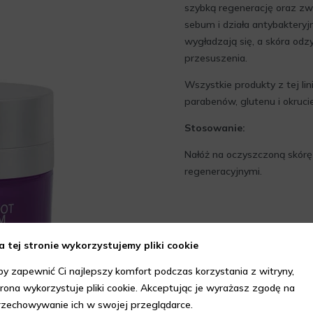
szybką regenerację oraz zwi
sebum i działa antybakteryj
wygładzają się, a skóra odz
przesuszenia.
Wszystkie produkty z tej li
parabenów, glutenu i okruci
Stosowanie:
Nałóż na oczyszczoną skórę
regeneracyjnymi.
a tej stronie wykorzystujemy pliki cookie
by zapewnić Ci najlepszy komfort podczas korzystania z witryny,
trona wykorzystuje pliki cookie. Akceptując je wyrażasz zgodę na
rzechowywanie ich w swojej przeglądarce.