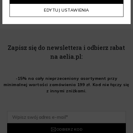
ZOBACZ WIĘCEJ
EDYTUJ USTAWIENIA
Zapisz się do newslettera i odbierz rabat
na aelia.pl:
-15% na cały nieprzeceniony asortyment przy
minimalnej wartości zamówienia 199 zł. Kod nie łączy się
z innymi zniżkami.
ODBIERZ KOD