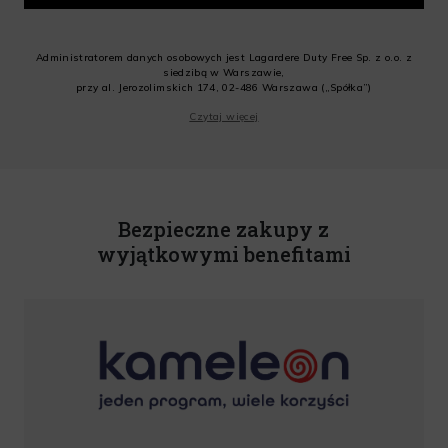
Administratorem danych osobowych jest Lagardere Duty Free Sp. z o.o. z
siedzibą w Warszawie,
przy al. Jerozolimskich 174, 02-486 Warszawa („Spółka”)
Wyrażam zgodę na przesyłanie przez Administratora tj. Lagardere Duty Free
Czytaj więcej
Sp. z o.o. informacji handlowych, w tym newslettera, informacji o promocjach
i nowościach na podany przeze mnie adres poczty elektronicznej, zgodnie z
ustawą o świadczeniu usług drogą elektroniczną z dnia 18 lipca 2002 r.
(tekst jedn.: Dz. U. z 2020 r., poz. 344) Wszelkie informacje handlowe są
całkowicie bezpłatne. Powyższa zgoda jest dobrowolna i może zostać
wycofana w dowolnym momencie.
Bezpieczne zakupy z
Rabat nie łączy się z innymi promocjami. W celu skorzystania z rabatu,
należy wprowadzić kod podczas procesu składania zamówienia.
wyjątkowymi benefitami