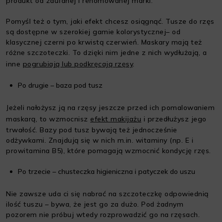
produkt od zaufanej i renomowanej marki.
Pomyśl też o tym, jaki efekt chcesz osiągnąć. Tusze do rzęs
są dostępne w szerokiej gamie kolorystycznej– od
klasycznej czerni po krwistą czerwień. Maskary mają też
różne szczoteczki. To dzięki nim jedne z nich wydłużają, a
inne
pogrubiają lub podkręcają rzęsy
.
Po drugie – baza pod tusz
Jeżeli nałożysz ją na rzęsy jeszcze przed ich pomalowaniem
maskarą, to wzmocnisz
efekt makijażu
i przedłużysz jego
trwałość. Bazy pod tusz bywają też jednocześnie
odżywkami. Znajdują się w nich m.in. witaminy (np. E i
prowitamina B5), które pomagają wzmocnić kondycję rzęs.
Po trzecie – chusteczka higieniczna i patyczek do uszu
Nie zawsze uda ci się nabrać na szczoteczkę odpowiednią
ilość tuszu – bywa, że jest go za dużo. Pod żadnym
pozorem nie próbuj wtedy rozprowadzić go na rzęsach.