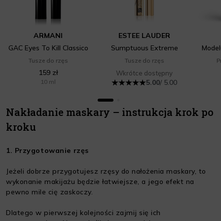
ARMANI
ESTEE LAUDER
GAC Eyes To Kill Classico
Sumptuous Extreme
Model
Tusze do rzęs
Tusze do rzęs
P
159 zł
Wkrótce dostępny
10 ml
5.00
/ 5.00
Nakładanie maskary – instrukcja krok po
kroku
1. Przygotowanie rzęs
Jeżeli dobrze przygotujesz rzęsy do nałożenia maskary, to
wykonanie makijażu będzie łatwiejsze, a jego efekt na
pewno mile cię zaskoczy.
Dlatego w pierwszej kolejności zajmij się ich