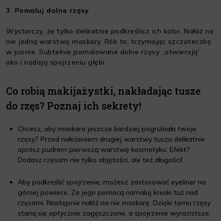
3. Pomaluj dolne rzęsy
Wystarczy, że tylko delikatnie podkreślisz ich kolor. Nałóż na
nie jedną warstwę maskary. Rób to, trzymając szczoteczkę
w pionie. Subtelnie pomalowane dolne rzęsy „otwierają”
oko i nadają spojrzeniu głębi.
Co robią makijażystki, nakładając tusze
do rzęs? Poznaj ich sekrety!
Chcesz, aby maskara jeszcze bardziej pogrubiała twoje
rzęsy? Przed nałożeniem drugiej warstwy tuszu delikatnie
oprósz pudrem pierwszą warstwę kosmetyku. Efekt?
Dodasz rzęsom nie tylko objętości, ale też długości!
Aby podkreślić spojrzenie, możesz zastosować eyeliner na
górnej powiece. Za jego pomocą namaluj kreski tuż nad
rzęsami. Następnie nałóż na nie maskarę. Dzięki temu rzęsy
staną się optycznie zagęszczone, a spojrzenie wyrazistsze.