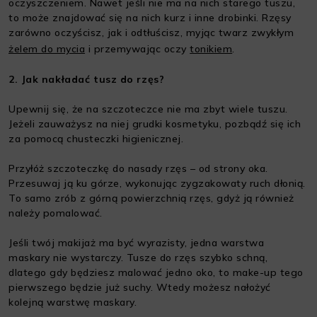
oczyszczeniem. Nawet jeśli nie ma na nich starego tuszu,
to może znajdować się na nich kurz i inne drobinki. Rzęsy
zarówno oczyścisz, jak i odtłuścisz, myjąc twarz zwykłym
żelem do mycia
i przemywając oczy
tonikiem
.
2. Jak nakładać tusz do rzęs?
Upewnij się, że na szczoteczce nie ma zbyt wiele tuszu.
Jeżeli zauważysz na niej grudki kosmetyku, pozbądź się ich
za pomocą chusteczki higienicznej.
Przyłóż szczoteczkę do nasady rzęs – od strony oka.
Przesuwaj ją ku górze, wykonując zygzakowaty ruch dłonią.
To samo zrób z górną powierzchnią rzęs, gdyż ją również
należy pomalować.
Jeśli twój makijaż ma być wyrazisty, jedna warstwa
maskary nie wystarczy. Tusze do rzęs szybko schną,
dlatego gdy będziesz malować jedno oko, to make-up tego
pierwszego będzie już suchy. Wtedy możesz nałożyć
kolejną warstwę maskary.