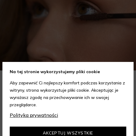
Na tej stronie wykorzystujemy pliki cookie
Aby zapewnić Ci najlepszy komfort podczas korzystania z
Piękne rzęsy każdego dnia: jak poprawnie nakładać
witryny, strona wykorzystuje pliki cookie. Akceptując je
tusze do rzęs?
wyrażasz zgodę na przechowywanie ich w swojej
Grudki na rzęsach i posklejane włoski nie są tym, o czym
przeglądarce.
marzysz, gdy wykonujesz make-up. Abyś mogła tego uniknąć,
Polityka prywatności
podpatrzyliśmy dla ciebie, jak zawodowe makijażystki malują
Czytaj dalej
oczy maskarą. Dowiedz się, jak nakładać tusze do rzęs, aby
twoje spojrzenie było zjawiskowo podkreślone.
AKCEPTUJ WSZYSTKIE