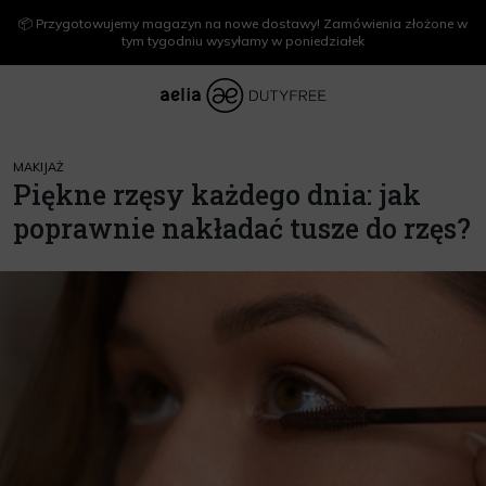
📦 Przygotowujemy magazyn na nowe dostawy! Zamówienia złożone w
tym tygodniu wysyłamy w poniedziałek
MAKIJAŻ
Piękne rzęsy każdego dnia: jak
poprawnie nakładać tusze do rzęs?