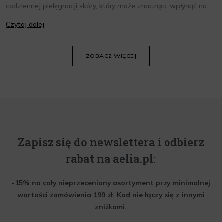
codziennej pielęgnacji skóry, który może znacząco wpłynąć na
jej wygląd i kondycję. Warto znać składniki i właściwości kremów
Czytaj dalej
oraz wiedzieć, jak dopasować je do potrzeb własnej skóry.
Poniżej znajdziesz kilka porad, które pomogą ci wybrać idealny
krem do twarzy.
ZOBACZ WIĘCEJ
Zapisz się do newslettera i odbierz
rabat na aelia.pl:
-15% na cały nieprzeceniony asortyment przy minimalnej
wartości zamówienia 199 zł. Kod nie łączy się z innymi
zniżkami.