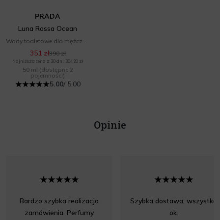
PRADA
Luna Rossa Ocean
Wody toaletowe dla mężczyzn
351 zł
390 zł
Najniższa cena z 30 dni: 304,20 zł
50 ml
(dostępne 2
pojemności)
5.00
/ 5.00
Opinie
Bardzo szybka realizacja
Szybka dostawa, wszystko
zamówienia. Perfumy
ok.