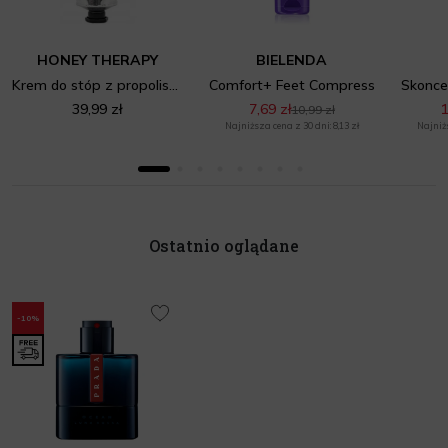
HONEY THERAPY
BIELENDA
Krem do stóp z propolisem Zielona Herbata
Comfort+ Feet Compress
39,99 zł
7,69 zł
1
10,99 zł
Najniższa cena z 30 dni: 8,13 zł
Najniżs
Ostatnio oglądane
-10%