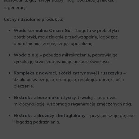
stosowania, gdy Twoje stopy i nogi potrzebują relaksu i
regeneracji.
Cechy i działanie produktu:
Woda termalna Onsen-Sui
– bogata w prebiotyki i
postbiotyki, ma działanie przeciwzapalne, łagodząc
podrażnienia i zmniejszając opuchliznę.
Woda z alg
– pobudza mikrokrążenie, poprawiając
cyrkulację krwi i zapewniając uczucie świeżości.
Kompleks z nawłoci, skórki cytrynowej i ruszczyku
–
działa odświeżająco, drenująco, redukując obrzęki, ból i
pieczenie.
Ekstrakt z boczniaka i życicy trwałej
– poprawia
mikrocyrkulację, wspomaga regenerację zmęczonych nóg.
Ekstrakt z drożdży i betaglukany
– przyspieszają gojenie
i łagodzą podrażnienia.