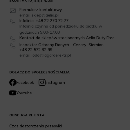
SKONTAKTUJ SIĘ Z NAMI
Formularz kontaktowy
email: sklep@aelia.pl
Infolinia: +48 22 270 72 77
Infolinia czynna od poniedziałku do piątku w
godzinach 9:00-17:00
Kontakt do sklepów stacjonarnych Aelia Duty Free
Inspektor Ochrony Danych - Cezary Siemion:
+48 22 572 32 99
email: iodo@lagardere-tr.pl
DOŁĄCZ DO SPOŁECZNOŚCI AELIA
Facebook
Instagram
Youtube
OBSŁUGA KLIENTA
Czas dostarczenia przesyłki