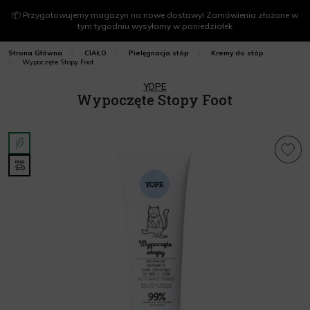
📦 Przygotowujemy magazyn na nowe dostawy! Zamówienia złożone w
tym tygodniu wysyłamy w poniedziałek
Strona Główna
CIAŁO
Pielęgnacja stóp
Kremy do stóp
Wypoczęte Stopy Foot
YOPE
Wypoczęte Stopy Foot