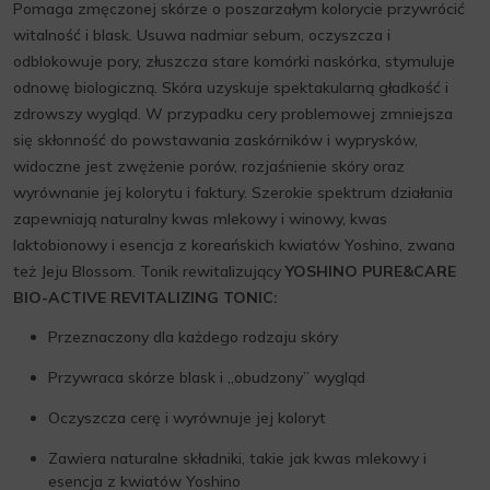
Pomaga zmęczonej skórze o poszarzałym kolorycie przywrócić
witalność i blask. Usuwa nadmiar sebum, oczyszcza i
odblokowuje pory, złuszcza stare komórki naskórka, stymuluje
odnowę biologiczną. Skóra uzyskuje spektakularną gładkość i
zdrowszy wygląd. W przypadku cery problemowej zmniejsza
się skłonność do powstawania zaskórników i wyprysków,
widoczne jest zwężenie porów, rozjaśnienie skóry oraz
wyrównanie jej kolorytu i faktury. Szerokie spektrum działania
zapewniają naturalny kwas mlekowy i winowy, kwas
laktobionowy i esencja z koreańskich kwiatów Yoshino, zwana
też Jeju Blossom. Tonik rewitalizujący
YOSHINO PURE&CARE
BIO-ACTIVE REVITALIZING TONIC:
Przeznaczony dla każdego rodzaju skóry
Przywraca skórze blask i „obudzony” wygląd
Oczyszcza cerę i wyrównuje jej koloryt
Zawiera naturalne składniki, takie jak kwas mlekowy i
esencja z kwiatów Yoshino