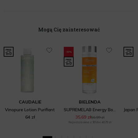
Mogą Cię zainteresować
-30%
CAUDALIE
BIELENDA
Vinopure Lotion Purifiant
SUPREMELAB Energy Boost Energetyzujący tonik ze stabilną Witaminą C
64 zł
35,69 zł
50,99 zł
Najniższa cena z 30 dni: 40,79 zł