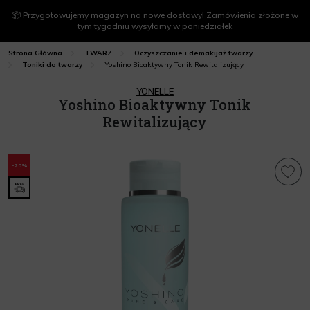
📦 Przygotowujemy magazyn na nowe dostawy! Zamówienia złożone w
tym tygodniu wysyłamy w poniedziałek
Strona Główna
TWARZ
Oczyszczanie i demakijaż twarzy
Yoshino Bioaktywny Tonik Rewitalizujący
Toniki do twarzy
YONELLE
Yoshino Bioaktywny Tonik
Rewitalizujący
-20%