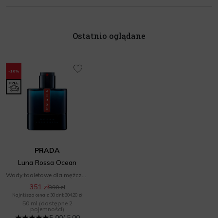
Ostatnio oglądane
-10%
PRADA
Luna Rossa Ocean
Wody toaletowe dla mężczyzn
351 zł
390 zł
Najniższa cena z 30 dni: 304,20 zł
50 ml
(dostępne 2
pojemności)
5.00
/ 5.00