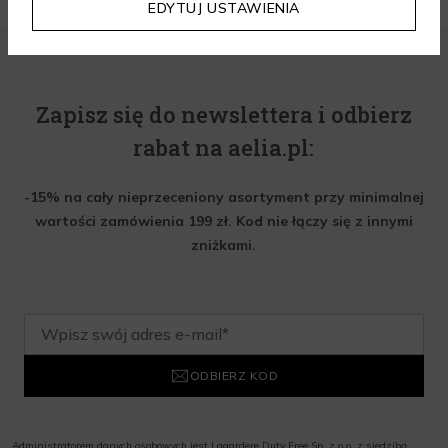
EDYTUJ USTAWIENIA
Zapisz się do newslettera i odbierz
rabat na aelia.pl:
-15% na cały nieprzeceniony asortyment przy minimalnej
wartości zamówienia 199 zł. Kod nie łączy się z innymi
zniżkami.
ODBIERZ KOD
Administratorem danych osobowych jest Lagardere Duty Free Sp. z o.o. z siedzibą