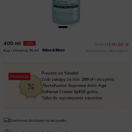
400 ml
-20%
176 zł
140,80 zł
Kup i otrzymaj 35 mil
Najniższa cena z 30 dni: 144,32 zł
Prezent od Yonelle!
Promocja
Zrób zakupy za min.
299 zł
i otrzymaj
Photofusion Supreme Anti-Age
Defense Cream Spf50
gratis.
Tylko do wyczerpania zapasów.
Darmowa dostawa na wszystko