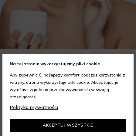
Na tej stronie wykorzystujemy pliki cookie
Jak wybrać krem do twarzy w zależności od potrzeb?
Poradnik
Aby zapewnić Ci najlepszy komfort podczas korzystania z
Wybór odpowiedniego kremu do twarzy to kluczowy krok w
witryny, strona wykorzystuje pliki cookie. Akceptując je
codziennej pielęgnacji skóry, który może znacząco wpłynąć na
wyrażasz zgodę na przechowywanie ich w swojej
jej wygląd i kondycję. Warto znać składniki i właściwości kremów
przeglądarce.
Czytaj dalej
oraz wiedzieć, jak dopasować je do potrzeb własnej skóry.
Poniżej znajdziesz kilka porad, które pomogą ci wybrać idealny
Polityka prywatności
krem do twarzy.
ZOBACZ WIĘCEJ
AKCEPTUJ WSZYSTKIE