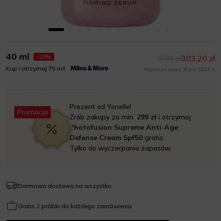
40 ml
-20%
379 zł
303,20 zł
Kup i otrzymaj 75 mil
Najniższa cena z 30 dni: 322,15 zł
Prezent od Yonelle!
Promocja
Zrób zakupy za min.
299 zł
i otrzymaj
Photofusion Supreme Anti-Age
Defense Cream Spf50
gratis.
Tylko do wyczerpania zapasów.
Darmowa dostawa na wszystko
Gratis 2 próbki do każdego zamówienia