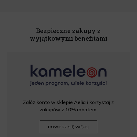
nowościach na podany przeze mnie adres poczty elektronicznej, zgodnie z ustawą
o świadczeniu usług drogą elektroniczną z dnia 18 lipca 2002 r. (tekst jedn.: Dz.
U. z 2020 r., poz. 344) Wszelkie informacje handlowe są całkowicie bezpłatne.
Powyższa zgoda jest dobrowolna i może zostać wycofana w dowolnym momencie.
Rabat nie łączy się z innymi promocjami. W celu skorzystania z rabatu, należy
wprowadzić kod podczas procesu składania zamówienia.
Bezpieczne zakupy z
wyjątkowymi benefitami
Załóż konto w sklepie Aelia i korzystaj z
zakupów z 10% rabatem.
DOWIEDZ SIĘ WIĘCEJ