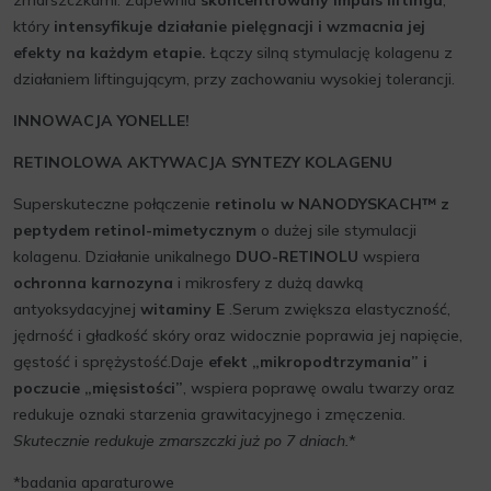
zmarszczkami. Zapewnia
skoncentrowany impuls liftingu
,
który
intensyfikuje działanie pielęgnacji i wzmacnia jej
efekty na każdym etapie.
Łączy silną stymulację kolagenu z
działaniem liftingującym, przy zachowaniu wysokiej tolerancji.
INNOWACJA YONELLE!
RETINOLOWA AKTYWACJA SYNTEZY KOLAGENU
Superskuteczne połączenie
retinolu w NANODYSKACH™ z
peptydem retinol-mimetycznym
o dużej sile stymulacji
kolagenu. Działanie unikalnego
DUO-RETINOLU
wspiera
ochronna karnozyna
i mikrosfery z dużą dawką
antyoksydacyjnej
witaminy E
.Serum zwiększa elastyczność,
jędrność i gładkość skóry oraz widocznie poprawia jej napięcie,
gęstość i sprężystość.Daje
efekt „mikropodtrzymania” i
poczucie „mięsistości”
, wspiera poprawę owalu twarzy oraz
redukuje oznaki starzenia grawitacyjnego i zmęczenia.
Skutecznie redukuje zmarszczki już po 7 dniach
.
*
*badania aparaturowe