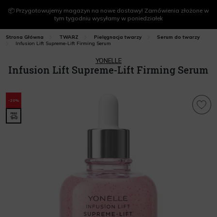
📦 Przygotowujemy magazyn na nowe dostawy! Zamówienia złożone w
tym tygodniu wysyłamy w poniedziałek
Strona Główna
TWARZ
Pielęgnacja twarzy
Serum do twarzy
Infusion Lift Supreme-Lift Firming Serum
YONELLE
Infusion Lift Supreme-Lift Firming Serum
-20%