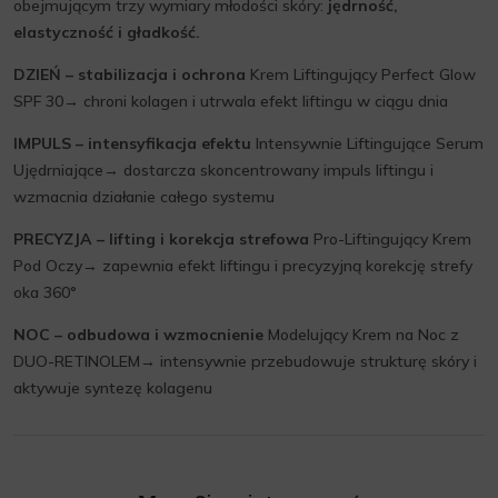
obejmującym trzy wymiary młodości skóry:
jędrność,
elastyczność i gładkość.
DZIEŃ – stabilizacja i ochrona
Krem Liftingujący Perfect Glow
SPF 30→ chroni kolagen i utrwala efekt liftingu w ciągu dnia
IMPULS – intensyfikacja efektu
Intensywnie Liftingujące Serum
Ujędrniające→ dostarcza skoncentrowany impuls liftingu i
wzmacnia działanie całego systemu
PRECYZJA – lifting i korekcja strefowa
Pro-Liftingujący Krem
Pod Oczy→ zapewnia efekt liftingu i precyzyjną korekcję strefy
oka 360°
NOC – odbudowa i wzmocnienie
Modelujący Krem na Noc z
DUO-RETINOLEM→ intensywnie przebudowuje strukturę skóry i
aktywuje syntezę kolagenu