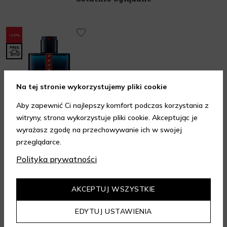
-10%
Na tej stronie wykorzystujemy pliki cookie
Aby zapewnić Ci najlepszy komfort podczas korzystania z
PRADA
witryny, strona wykorzystuje pliki cookie. Akceptując je
wyrażasz zgodę na przechowywanie ich w swojej
Luna Rossa Ocean
przeglądarce.
Wody toaletowe dla mężczyzn
351 zł
390 zł
Polityka prywatności
Najniższa cena z 30 dni: 304,20 zł
50 ml
(dostępne 2
pojemności)
5.00
/ 5.00
AKCEPTUJ WSZYSTKIE
EDYTUJ USTAWIENIA