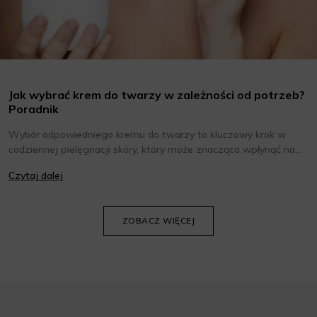
Jak wybrać krem do twarzy w zależności od potrzeb?
Poradnik
Wybór odpowiedniego kremu do twarzy to kluczowy krok w
codziennej pielęgnacji skóry, który może znacząco wpłynąć na
jej wygląd i kondycję. Warto znać składniki i właściwości kremów
Czytaj dalej
oraz wiedzieć, jak dopasować je do potrzeb własnej skóry.
Poniżej znajdziesz kilka porad, które pomogą ci wybrać idealny
krem do twarzy.
ZOBACZ WIĘCEJ