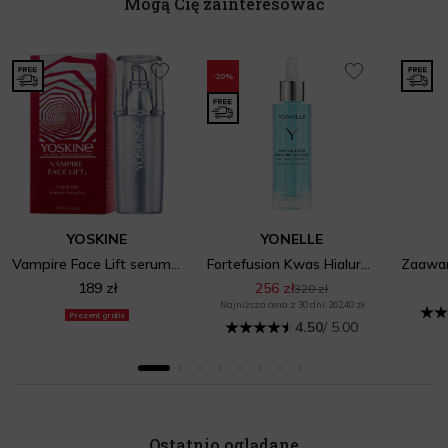
Mogą Cię zainteresować
-20%
YOSKINE
YONELLE
Vampire Face Lift serum-booster z efektem natychmiastowego liftingu
Fortefusion Kwas Hialuronowy Forte
189 zł
256 zł
320 zł
Najniższa cena z 30 dni: 262,40 zł
Prezent gratis
4.50
/ 5.00
Ostatnio oglądane