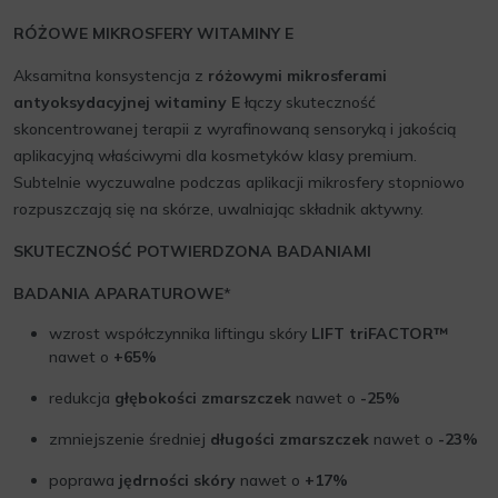
RÓŻOWE MIKROSFERY WITAMINY E
Aksamitna konsystencja z
różowymi mikrosferami
antyoksydacyjnej witaminy E
łączy skuteczność
skoncentrowanej terapii z wyrafinowaną sensoryką i jakością
aplikacyjną właściwymi dla kosmetyków klasy premium.
Subtelnie wyczuwalne podczas aplikacji mikrosfery stopniowo
rozpuszczają się na skórze, uwalniając składnik aktywny.
SKUTECZNOŚĆ POTWIERDZONA BADANIAMI
BADANIA APARATUROWE
*
wzrost współczynnika liftingu skóry
LIFT triFACTOR™
nawet o
+65%
redukcja
głębokości zmarszczek
nawet o
-25%
zmniejszenie średniej
długości zmarszczek
nawet o
-23%
poprawa
jędrności skóry
nawet o
+17%