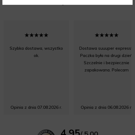
Opinie
Szybka dostawa, wszystko
Dostawa suuuper express!!!
ok.
Paczka była na drugi dzień.
Szczelnie i bezpiecznie
zapakowana. Polecam
Opinia z dnia 07.08.2026 r.
Opinia z dnia 06.08.2026 r.
4.95
/ 5.00