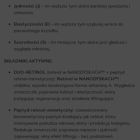
Jędrności (J)
– im wyższa, tym skóra bardziej sprężysta i
uniesiona.
Elastyczności (E)
– im wyższa tym szybciej wraca do
pierwotnego kształtu.
Szorstkości (S)
– im mniejsza, tym skóra jest gładsza i
wygląda młodziej.
SKŁADNIKI AKTYWNE:
DUO-RETINOL
(retinol w NANODYSKACH™ + peptyd
retinol-mimetyczny):
Retinol w NANODYSKACH™
:
stabilna, wysoko biodostępna forma witaminy A. Wygładza
zmarszczki, poprawia koloryt i elastyczność skóry,
potęgując regenerację oraz działanie liftingujące.
Peptyd retinol-mimetyczny:
zaawansowany
biomimetyczny peptyd działający jak retinol, który
intensywnie pobudza odnowę skóry i produkcję kolagenu.
Redukuje zmarszczki, poprawia napięcie i jędrność,
zapewniając silny efekt liftingu - bez podrażnień.