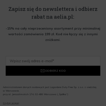
Zapisz się do newslettera i odbierz
rabat na aelia.pl:
-15% na cały nieprzeceniony asortyment przy minimalnej
wartości zamówienia 199 zł. Kod nie łączy się z innymi
zniżkami.
ODBIERZ KOD
Administratorem danych osobowych jest Lagardere Duty Free Sp. z o.o. z siedzibą
w Warszawie,
przy al. Jerozolimskich 174, 02-486 Warszawa („Spółka”)
Wyrażam zgodę na przesyłanie przez Administratora tj. Lagardere Duty Free Sp. z
Czytaj więcej
o.o. informacji handlowych, w tym newslettera, informacji o promocjach i