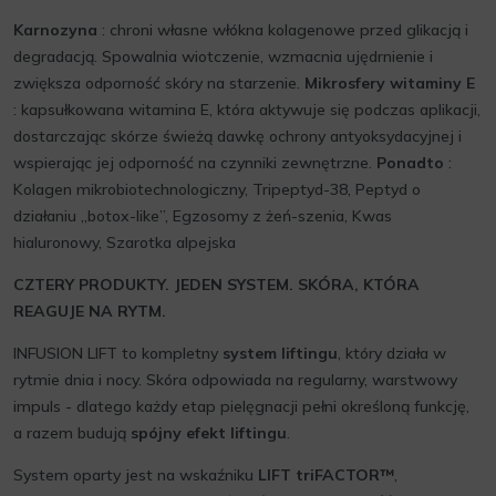
Karnozyna
: chroni własne włókna kolagenowe przed glikacją i
degradacją. Spowalnia wiotczenie, wzmacnia ujędrnienie i
zwiększa odporność skóry na starzenie.
Mikrosfery witaminy E
: kapsułkowana witamina E, która aktywuje się podczas aplikacji,
dostarczając skórze świeżą dawkę ochrony antyoksydacyjnej i
wspierając jej odporność na czynniki zewnętrzne.
Ponadto
:
Kolagen mikrobiotechnologiczny, Tripeptyd-38, Peptyd o
działaniu „botox-like”, Egzosomy z żeń-szenia, Kwas
hialuronowy, Szarotka alpejska
CZTERY PRODUKTY. JEDEN SYSTEM. SKÓRA, KTÓRA
REAGUJE NA RYTM.
INFUSION LIFT to kompletny
system liftingu
, który działa w
rytmie dnia i nocy. Skóra odpowiada na regularny, warstwowy
impuls - dlatego każdy etap pielęgnacji pełni określoną funkcję,
a razem budują
spójny efekt liftingu
.
System oparty jest na wskaźniku
LIFT triFACTOR™
,