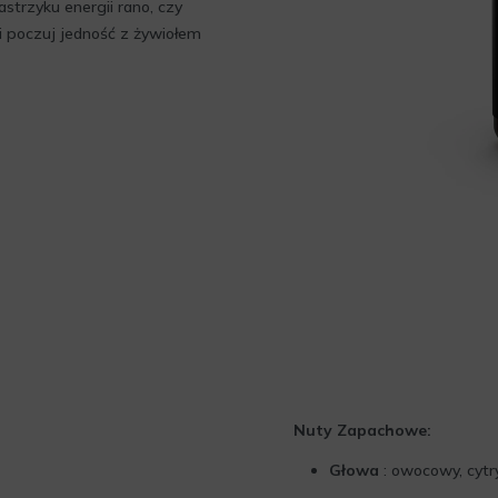
astrzyku energii rano, czy
 i poczuj jedność z żywiołem
Nuty Zapachowe:
Głowa
: owocowy, cytr