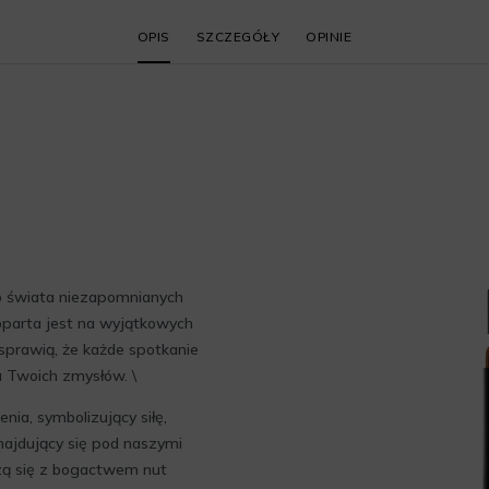
OPIS
SZCZEGÓŁY
OPINIE
do świata niezapomnianych
oparta jest na wyjątkowych
 sprawią, że każde spotkanie
a Twoich zmysłów. \
ia, symbolizujący siłę,
znajdujący się pod naszymi
zą się z bogactwem nut