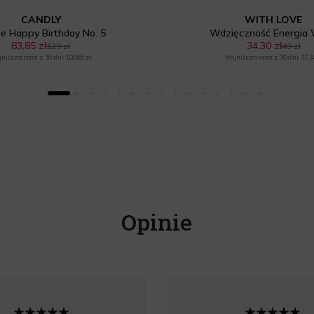
CANDLY
WITH LOVE
e Happy Birthday No. 5
Wdzięczność Energia
83,85 zł
34,30 zł
129 zł
49 zł
niższa cena z 30 dni: 109,65 zł
Najniższa cena z 30 dni: 37,24
Opinie