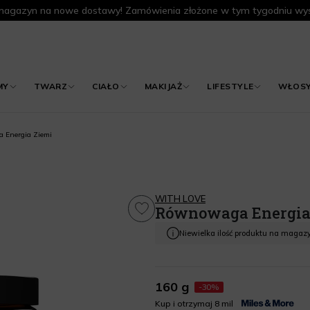
agazyn na nowe dostawy! Zamówienia złożone w tym tygodniu wys
MY
TWARZ
CIAŁO
MAKIJAŻ
LIFESTYLE
WŁOS
 Energia Ziemi
WITH LOVE
Równowaga Energia
Niewielka ilość produktu na magaz
160 g
-30%
Kup i otrzymaj 8 mil