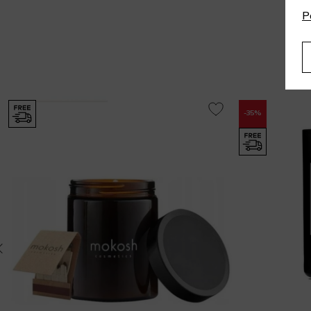
P
-35%