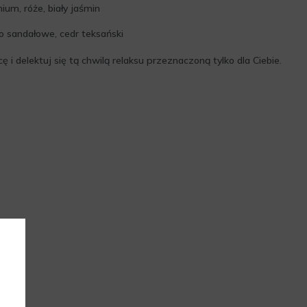
ium, róże, biały jaśmin
o sandałowe, cedr teksański
 i delektuj się tą chwilą relaksu przeznaczoną tylko dla Ciebie.