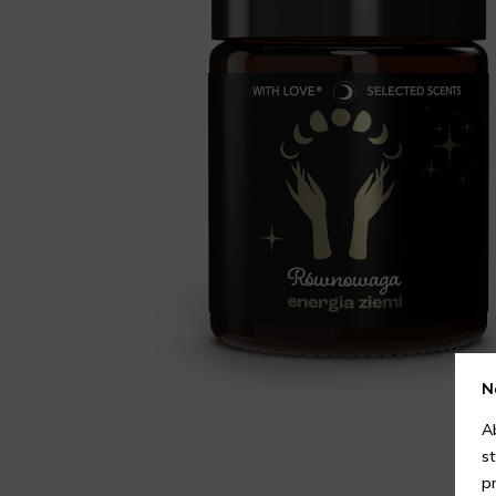
N
A
s
p