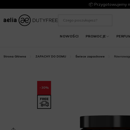
📦 Przygotowujemy m
NOWOŚCI
PROMOCJE
PERFU
Równowaga
Strona Główna
ZAPACHY DO DOMU
Świece zapachowe
-30%