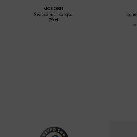
MOKOSH
Świeca Sielska łąka
Candl
79 zł
Naj