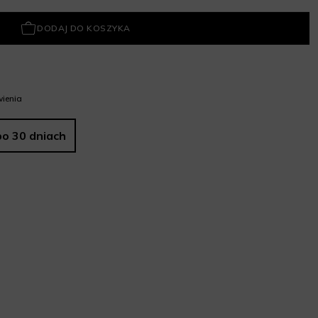
DODAJ DO KOSZYKA
ienia
po 30 dniach