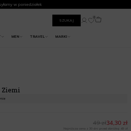
yłamy w poniedziałek
0
SZUKAJ
Y
MEN
TRAVEL
MARKI
 Ziemi
ynie
49 zł
34,30 zł
Najniższa cena z 30 dni przed obniżką: 49 zł