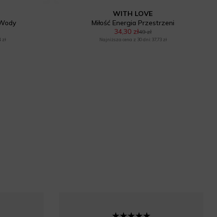
WITH LOVE
 Wody
Miłość Energia Przestrzeni
34,30 zł
49 zł
 zł
Najniższa cena z 30 dni: 37,73 zł