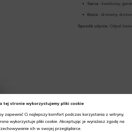
Serce
: kwiatowy, geran
Baza
: drzewny, drzew
Sposób użycia:
Odpal świecę
a tej stronie wykorzystujemy pliki cookie
by zapewnić Ci najlepszy komfort podczas korzystania z witryny,
trona wykorzystuje pliki cookie. Akceptując je wyrażasz zgodę na
rzechowywanie ich w swojej przeglądarce.