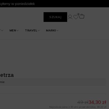
yłamy w poniedziałek
0
SZUKAJ
Y
MEN
TRAVEL
MARKI
etrza
ynie
49 zł
34,30 zł
Najniższa cena z 30 dni przed obniżką: 38,22 zł