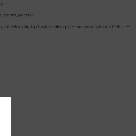
wy
, ambra, paczula
 i delektuj się tą chwilą relaksu przeznaczoną tylko dla Ciebie. **