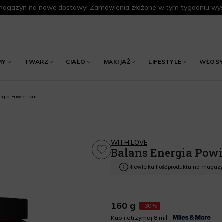
agazyn na nowe dostawy! Zamówienia złożone w tym tygodniu wys
MY
TWARZ
CIAŁO
MAKIJAŻ
LIFESTYLE
WŁOS
rgia Powietrza
WITH LOVE
Balans Energia Powi
Niewielka ilość produktu na magaz
160 g
-30%
Kup i otrzymaj 8 mil