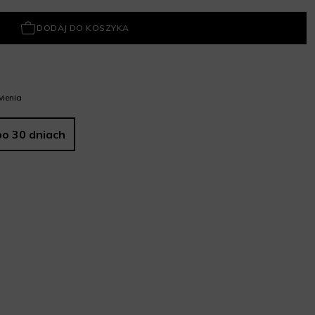
DODAJ DO KOSZYKA
ienia
po 30 dniach