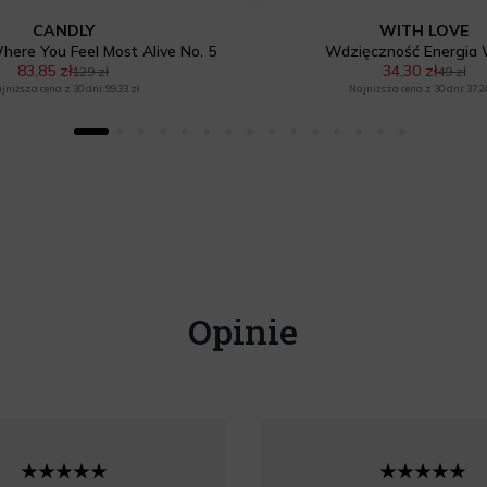
CANDLY
WITH LOVE
ere You Feel Most Alive No. 5
Wdzięczność Energia
83,85 zł
34,30 zł
129 zł
49 zł
jniższa cena z 30 dni: 99,33 zł
Najniższa cena z 30 dni: 37,24
Opinie