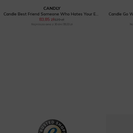
CANDLY
Candle Best Friend Someone Who Hates Your Ex More Than You Do No. 4
Candle Go Wh
83,85 zł
129 zł
Najniższa cena z 30 dni: 99,33 zł
Na