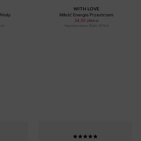
WITH LOVE
 Wody
Miłość Energia Przestrzeni
34,30 zł
49 zł
 zł
Najniższa cena z 30 dni: 37,73 zł