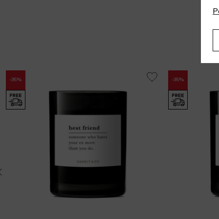
P
-35%
-35%