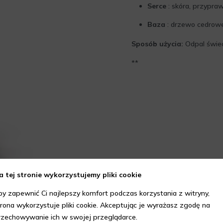
Serce
: skóra, przypra
Baza
: drzewo cedrowe
Sposób użycia:
Odpal świecę
**
a tej stronie wykorzystujemy pliki cookie
by zapewnić Ci najlepszy komfort podczas korzystania z witryny,
trona wykorzystuje pliki cookie. Akceptując je wyrażasz zgodę na
rzechowywanie ich w swojej przeglądarce.