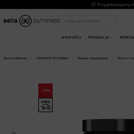
📦 Przygotowujemy m
NOWOŚCI
PROMOCJE
PERFU
Balans Ene
Strona Główna
ZAPACHY DO DOMU
Świece zapachowe
-30%