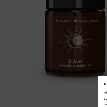
N
A
s
p