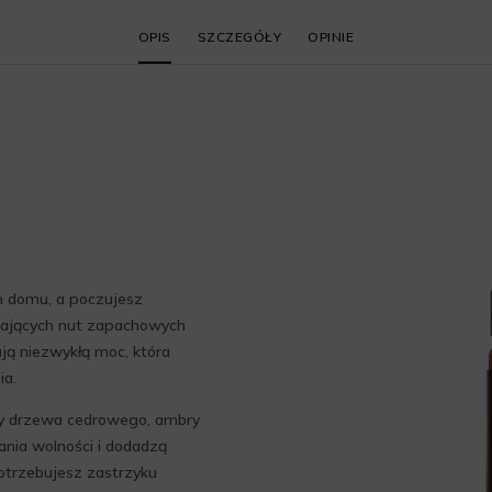
OPIS
SZCZEGÓŁY
OPINIE
 domu, a poczujesz
iających nut zapachowych
ją niezwykłą moc, która
ia.
y drzewa cedrowego, ambry
ania wolności i dodadzą
potrzebujesz zastrzyku