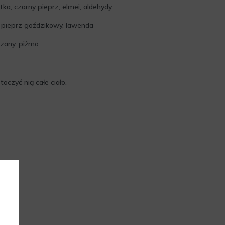
ka, czarny pieprz, elmei, aldehydy
 pieprz goździkowy, lawenda
rzany, piżmo
oczyć nią całe ciało.