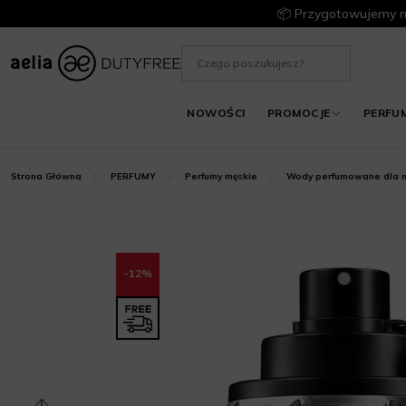
📦 Przygotowujemy m
NOWOŚCI
PROMOCJE
PERFU
Strona Główna
PERFUMY
Perfumy męskie
Wody perfumowane dla m
-12%