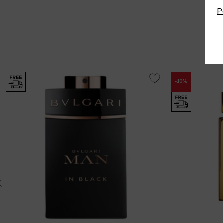
P
-10%