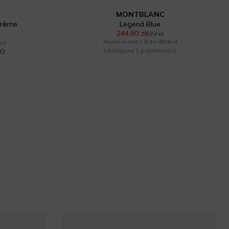
MONTBLANC
trême
Legend Blue
244,80 zł
272 zł
ci)
Najniższa cena z 30 dni: 209,44 zł
(dostępne 2 pojemności)
00