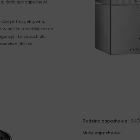
na, dodająca zapachowi
dziej introspektywna,
on w odcieniu metalicznego
legancję. To zapach dla
wdziwe oblicze i
Rodzina zapachowa
:
SK
Nuty zapachowe
: