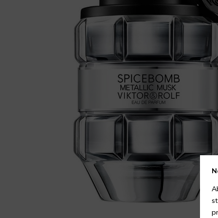
N
A
s
p