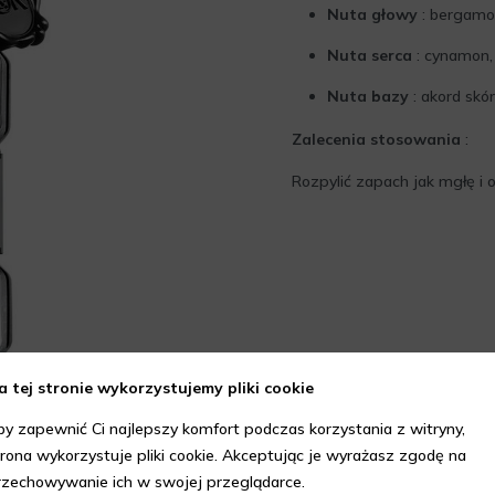
Nuta głowy
: bergamot
Nuta serca
: cynamon,
Nuta bazy
: akord skó
Zalecenia stosowania
:
Rozpylić zapach jak mgłę i ot
a tej stronie wykorzystujemy pliki cookie
by zapewnić Ci najlepszy komfort podczas korzystania z witryny,
trona wykorzystuje pliki cookie. Akceptując je wyrażasz zgodę na
rzechowywanie ich w swojej przeglądarce.