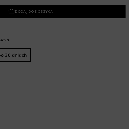
DODAJ DO KOSZYKA
ienia
po 30 dniach