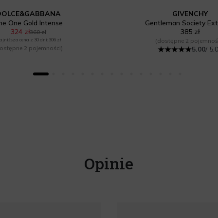
DOLCE&GABBANA
GIVENCHY
he One Gold Intense
Gentleman Society Ex
324 zł
385 zł
360 zł
ajniższa cena z 30 dni: 306 zł
(dostępne 2 pojemnoś
ostępne 2 pojemności)
5.00
/ 5.
Opinie