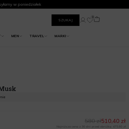
yłamy w poniedziałek
0
SZUKAJ
Y
MEN
TRAVEL
MARKI
 Musk
ynie
580 zł
510,40 zł
Najniższa cena z 30 dni przed obniżką: 475,60 zł