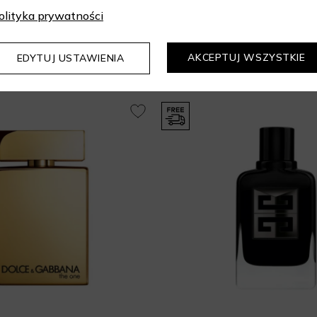
olityka prywatności
Mogą Cię zainteresować
AKCEPTUJ WSZYSTKIE
EDYTUJ USTAWIENIA