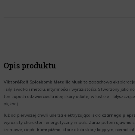
Opis produktu
Viktor&Rolf Spicebomb Metallic Musk
to zapachowa eksploracja
i siły, światła i metalu, intymności i wyrazistości. Stworzony jak
ten zapach odzwierciedla ideę skóry odbitej w lustrze – błyszczące
pięknej.
Już od pierwszej chwili uderza elektryzująca iskra
czarnego piepr
wyrazisty charakter i energetyczny impuls. Zaraz potem ujawnia s
kremowe, ciepłe
białe piżmo
, które otula skórę kojącym, niemal i