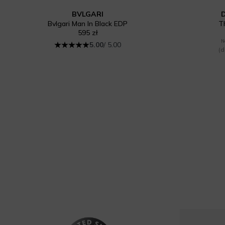
BVLGARI
Bvlgari Man In Black EDP
T
595 zł
N
5.00
/ 5.00
(d