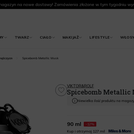
agazyn na nowe dostawy! Zamówienia złożone w tym tygodniu wys
MY
TWARZ
CIAŁO
MAKIJAŻ
LIFESTYLE
WŁOS
Spicebomb Metallic Musk
ężczyzn
VIKTOR&ROLF
Spicebomb Metallic
Niewielka ilość produktu na magaz
90 ml
-12%
Kup i otrzymaj 127 mil