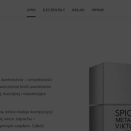
OPIS
SZCZEGÓŁY
SKŁAD
OPINIE
 kontrastów – zmysłowości
o nowoczesna broń uwodzenia,
j, kuszącej i niepokojąco
zu
, która nadaje kompozycji
ię serce zapachu –
ntymnym ciepłem. Całość