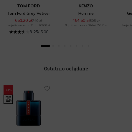
TOM FORD
KENZO
Tom Ford Grey Vetiver
Homme
Ge
651,20 zł
454,50 zł
740 zł
505 zł
Najniższa cena z 30 dni: 606,80 zł
Najniższa cena z 30 dni: 353,50 zł
Najniżs
3.25
/ 5.00
Ostatnio oglądane
-10%