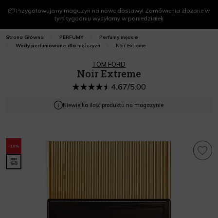
📦 Przygotowujemy magazyn na nowe dostawy! Zamówienia złożone w
tym tygodniu wysyłamy w poniedziałek
Strona Główna
PERFUMY
Perfumy męskie
Noir Extreme
Wody perfumowane dla mężczyzn
TOM FORD
Noir Extreme
4.67
/
5.00
Niewielka ilość produktu na magazynie
-10%