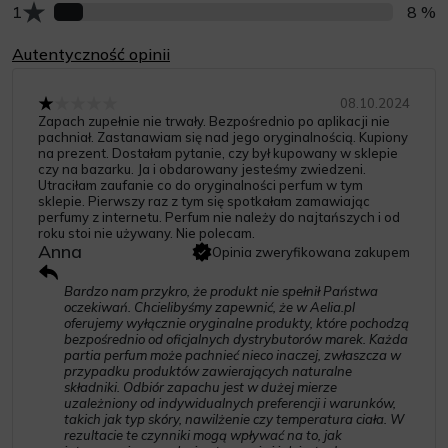
Liczba opinii z oceną
1
8 %
Autentyczność opinii
08.10.2024
Zapach zupełnie nie trwały. Bezpośrednio po aplikacji nie
pachniał. Zastanawiam się nad jego oryginalnością. Kupiony
na prezent. Dostałam pytanie, czy był kupowany w sklepie
czy na bazarku. Ja i obdarowany jesteśmy zwiedzeni.
Utraciłam zaufanie co do oryginalności perfum w tym
sklepie. Pierwszy raz z tym się spotkałam zamawiając
perfumy z internetu. Perfum nie należy do najtańszych i od
roku stoi nie używany. Nie polecam.
Anna
Opinia zweryfikowana zakupem
Bardzo nam przykro, że produkt nie spełnił Państwa
oczekiwań. Chcielibyśmy zapewnić, że w Aelia.pl
oferujemy wyłącznie oryginalne produkty, które pochodzą
bezpośrednio od oficjalnych dystrybutorów marek. Każda
partia perfum może pachnieć nieco inaczej, zwłaszcza w
przypadku produktów zawierających naturalne
składniki. Odbiór zapachu jest w dużej mierze
uzależniony od indywidualnych preferencji i warunków,
takich jak typ skóry, nawilżenie czy temperatura ciała. W
rezultacie te czynniki mogą wpływać na to, jak