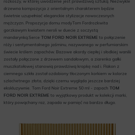
rozkoszy, w której uwodzenie jest prawdziwą sztuką. Niezwykle
drzewna kompozycja z orientalnym charakterem będzie
świetnie uzupełniać eleganckie stylizacje nowoczesnych
mężczyzn. Propozycja domu modyTom Fordrozkwita
gorzkawym kwiatem neroli w duecie z soczystą
mandarynką.Serce
TOM FORD NOIR EXTREME
to połączenie
róży i sentymentalnego jaśminu, nazywanego w perfumiarskim
świecie królem zapachów. Bazowe akordy ciepłej i słodkiej wanilii
zostały połączone z drzewem sandałowym, a ziarenka gałki
muszkatołowej stanowią prawdziwą kropkę nad i. Flakon z
ciemnego szkła został ozdobiony tłoczonym korkiem w kolorze
szlachetnego złota, dzięki czemu wygląda jeszcze bardziej
ekskluzywnie. Tom Ford Noir Extreme 50 ml - zapach
TOM
FORD NOIR EXTREME
to wyjątkowy produkt w kolekcji marki,
który powąchany raz, zapada w pamięć na bardzo długo.