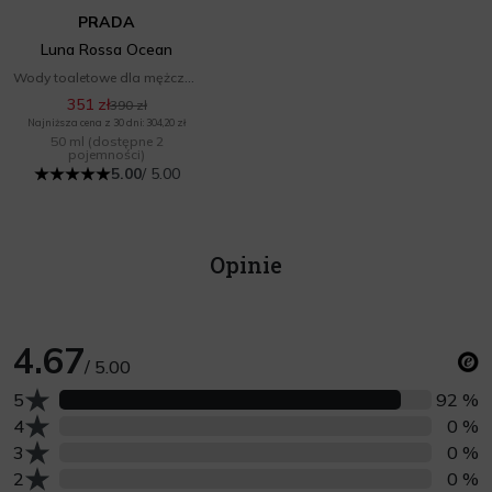
PRADA
Luna Rossa Ocean
Wody toaletowe dla mężczyzn
351 zł
390 zł
Najniższa cena z 30 dni: 304,20 zł
50 ml
(dostępne 2
pojemności)
5.00
/ 5.00
Opinie
4.67
/ 5.00
Liczba opinii z oceną
5
92 %
Liczba opinii z oceną
4
0 %
Liczba opinii z oceną
3
0 %
Liczba opinii z oceną
2
0 %