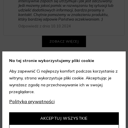
intensywnie zapach się utrzymuje i jak jest odczuwany.
Jeśli możemy jakoś pomóc w rozwiązaniu tej sytuacji lub
udzielić dodatkowych informacji, bardzo prosimy o
kontakt. Chętnie pomożemy w znalezieniu produktu,
który bardziej odpowie Państwa oczekiwaniom. :)
Odpowiedź z dnia 10.10.2024
ZOBACZ WIĘCEJ
Na tej stronie wykorzystujemy pliki cookie
Porady kosmetyczne
Aby zapewnić Ci najlepszy komfort podczas korzystania z
witryny, strona wykorzystuje pliki cookie. Akceptując je
wyrażasz zgodę na przechowywanie ich w swojej
KOSMETYKI
PIELĘGNACJA SKÓRY
przeglądarce.
Polityka prywatności
AKCEPTUJ WSZYSTKIE