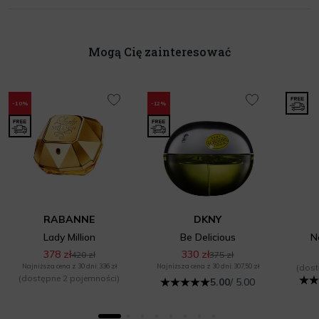
Mogą Cię zainteresować
-10%
-12%
RABANNE
DKNY
Lady Million
Be Delicious
N
378 zł
330 zł
420 zł
375 zł
Najniższa cena z 30 dni: 336 zł
Najniższa cena z 30 dni: 307,50 zł
(dost
(dostępne 2 pojemności)
5.00
/ 5.00