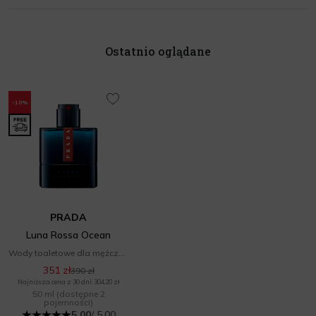
Ostatnio oglądane
-10%
PRADA
Luna Rossa Ocean
Wody toaletowe dla mężczyzn
351 zł
390 zł
Najniższa cena z 30 dni: 304,20 zł
50 ml
(dostępne 2
pojemności)
5.00
/ 5.00