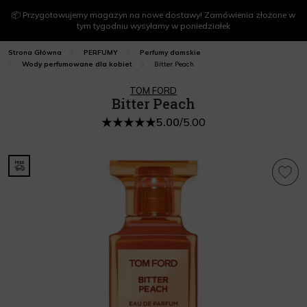
📦 Przygotowujemy magazyn na nowe dostawy! Zamówienia złożone w
tym tygodniu wysyłamy w poniedziałek
Strona Główna
PERFUMY
Perfumy damskie
Bitter Peach
Wody perfumowane dla kobiet
TOM FORD
Bitter Peach
5.00
/
5.00