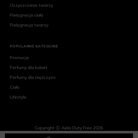
Oczyszczanie twarzy
Pielęgnacja ciała
Pielęgnacja twarzy
POPULARNE KATEGORIE
Promocje
Perfumy dla kobiet
Perfumy dla mężczyzn
Ciało
Lifestyle
Copyright Ⓒ Aelia Duty Free 2026
Tom Ford Bitter Peach
1 400 zł