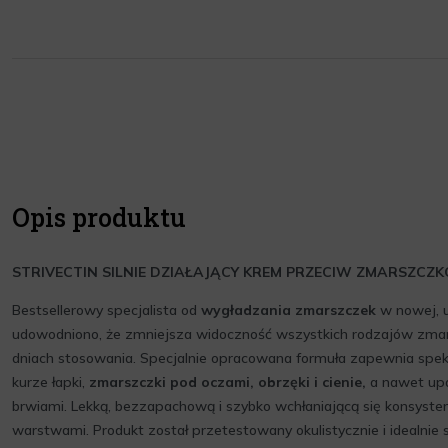
Opis produktu
STRIVECTIN SILNIE DZIAŁAJĄCY KREM PRZECIW ZMARSZCZ
Bestsellerowy specjalista od
wygładzania zmarszczek
w nowej, ul
udowodniono, że zmniejsza widoczność wszystkich rodzajów zmar
dniach stosowania. Specjalnie opracowana formuła zapewnia spekt
kurze łapki,
zmarszczki pod oczami, obrzęki i cienie,
a nawet upa
brwiami. Lekką, bezzapachową i szybko wchłaniającą się konsyste
warstwami. Produkt został przetestowany okulistycznie i idealnie 