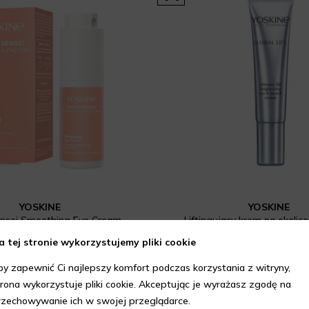
YOSKINE
YOSKINE
nsei Smoothing Eye Cream
Liftingujący krem na okolice
59,99 zł
199 zł
a tej stronie wykorzystujemy pliki cookie
Prezent gratis
Prezent gratis
by zapewnić Ci najlepszy komfort podczas korzystania z witryny,
trona wykorzystuje pliki cookie. Akceptując je wyrażasz zgodę na
rzechowywanie ich w swojej przeglądarce.