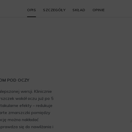
OPIS
SZCZEGÓŁY
SKŁAD
OPINIE
KOM POD OCZY
epszonej wersji. Klinicznie
szczek wokół oczu już po 5
akularne efekty – redukuje
rte zmarszczki pomiędzy
ncję można nakładać
sprawdza się do nawilżania i