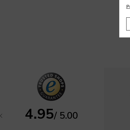
P
4.95
/ 5.00