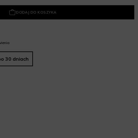
DODAJ DO KOSZYKA
ienia
po 30 dniach