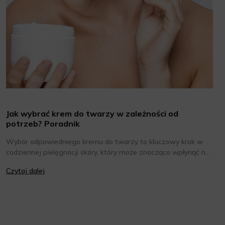
Jak wybrać krem do twarzy w zależności od
potrzeb? Poradnik
Wybór odpowiedniego kremu do twarzy to kluczowy krok w
codziennej pielęgnacji skóry, który może znacząco wpłynąć na
jej wygląd i kondycję. Warto znać składniki i właściwości
Czytaj dalej
kremów oraz wiedzieć, jak dopasować je do potrzeb własnej
skóry. Poniżej znajdziesz kilka porad, które pomogą ci wybrać
idealny krem do twarzy.