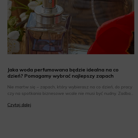
Jaka woda perfumowana będzie idealna na co
dzień? Pomagamy wybrać najlepszy zapach
Nie martw się – zapach, który wybierasz na co dzień, do pracy
czy na spotkania biznesowe wcale nie musi być nudny. Zadbaj
jedynie o to, by był subtelny i nieco bardziej stonowany niż
Czytaj dalej
kompozycja, której używasz na wieczór w gronie znajomych.
Chcesz poznać wody perfumowane o eleganckim, ale jednak
intrygującym zapachu? Oto one!