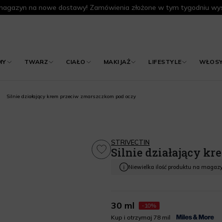
agazyn na nowe dostawy! Zamówienia złożone w tym tygodniu wys
MY
TWARZ
CIAŁO
MAKIJAŻ
LIFESTYLE
WŁOS
Silnie działający krem przeciw zmarszczkom pod oczy
STRIVECTIN
Silnie działający k
Niewielka ilość produktu na magaz
30 ml
-10%
Kup i otrzymaj 78 mil