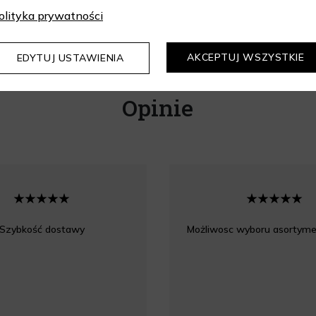
olityka prywatności
AKCEPTUJ WSZYSTKIE
EDYTUJ USTAWIENIA
Opinie
Szybkość dostawy
Możliwosc wyboru asortyme