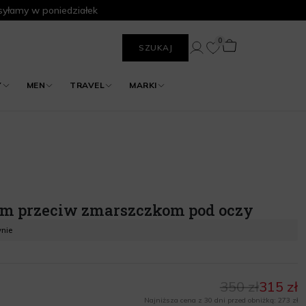
yłamy w poniedziałek
0
SZUKAJ
Y
MEN
TRAVEL
MARKI
rem przeciw zmarszczkom pod oczy
ynie
350 zł
315 zł
Najniższa cena z 30 dni przed obniżką: 273 zł