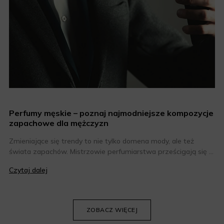
Perfumy męskie – poznaj najmodniejsze kompozycje
zapachowe dla mężczyzn
Zmieniające się trendy to nie tylko domena mody, ale też
świata zapachów. Mistrzowie perfumiarstwa prześcigają się w
tworzeniu coraz bardziej niesztampowych i odkrywczych
Czytaj dalej
kompozycji, dlatego co roku można liczyć na kilka
zapachowych perełek. Jakie perfumy męskie są obecnie na
topie? Oto nasze zestawienie najmodniejszych zapachów dla
panów.
ZOBACZ WIĘCEJ