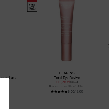
CLARINS
 oczu i ust
Total Eye Revive
115,28 zł
131 zł
Najniższa cena z 30 dni: 111,35 zł
5.00
/ 5.00