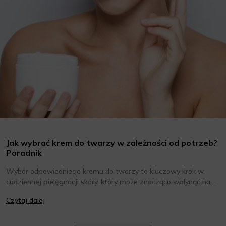
Jak wybrać krem do twarzy w zależności od potrzeb?
Poradnik
Wybór odpowiedniego kremu do twarzy to kluczowy krok w
codziennej pielęgnacji skóry, który może znacząco wpłynąć na
jej wygląd i kondycję. Warto znać składniki i właściwości kremów
Czytaj dalej
oraz wiedzieć, jak dopasować je do potrzeb własnej skóry.
Poniżej znajdziesz kilka porad, które pomogą ci wybrać idealny
krem do twarzy.