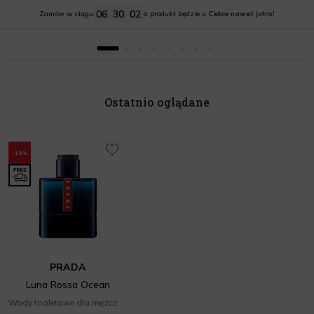
26 zł
20 zł
06
30
01
Zamów w ciągu
a produkt będzie u Ciebie
nawet jutro!
Ostatnio oglądane
-10%
PRADA
Luna Rossa Ocean
Wody toaletowe dla mężczyzn