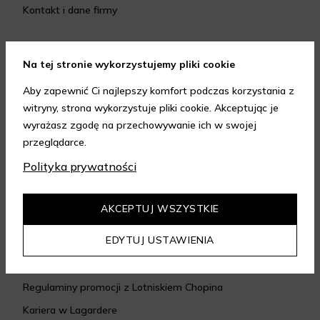
Kontakt i dane firmy
PROMOCJE I BENEFITY
Na tej stronie wykorzystujemy pliki cookie
Rabaty i promocje
Aby zapewnić Ci najlepszy komfort podczas korzystania z
Program Kameleon
witryny, strona wykorzystuje pliki cookie. Akceptując je
wyrażasz zgodę na przechowywanie ich w swojej
Program Miles & More
przeglądarce.
Polityka prywatności
INFORMACJE
Regulamin sklepu ważny od 17.02.2024 r.
AKCEPTUJ WSZYSTKIE
Polityka prywatności ważna od 17.02.2024 r.
EDYTUJ USTAWIENIA
Regulaminy promocji
Zarządzaj ustawieniami cookie
Regulaminy promocji z Lotniskiem Chopina
Kariera w Lagardere