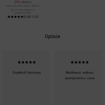
351 zł
390 zł
Najniższa cena z 30 dni: 304,20 zł
50 ml
(dostępne 2
pojemności)
5.00
/ 5.00
Opinie
Szybkość dostawy
Możliwosc wyboru
asortymentu i cena