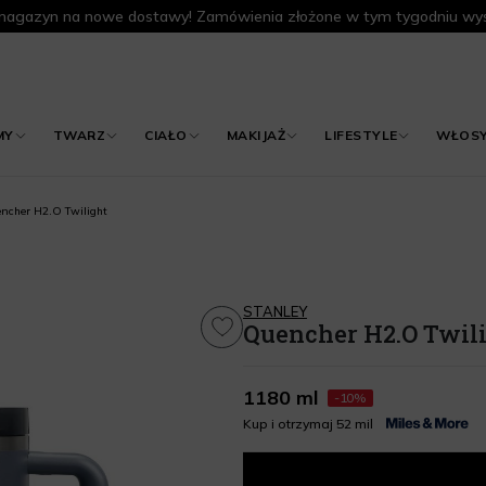
agazyn na nowe dostawy! Zamówienia złożone w tym tygodniu wys
MY
TWARZ
CIAŁO
MAKIJAŻ
LIFESTYLE
WŁOS
ncher H2.O Twilight
STANLEY
Quencher H2.O Twil
1180 ml
-10%
Kup i otrzymaj 52 mil