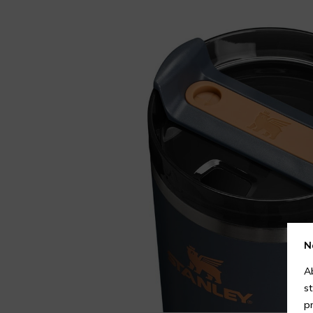
N
A
s
p