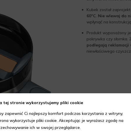
Kubek został zaproje
60°C
.
Nie wlewaj do 
wpłynąć na konstrukcję
Produkt wyposażony je
pokrywka czy słomka. 
podlegają reklamacji
w
niewłaściwego czyszcz
a tej stronie wykorzystujemy pliki cookie
by zapewnić Ci najlepszy komfort podczas korzystania z witryny,
trona wykorzystuje pliki cookie. Akceptując je wyrażasz zgodę na
rzechowywanie ich w swojej przeglądarce.