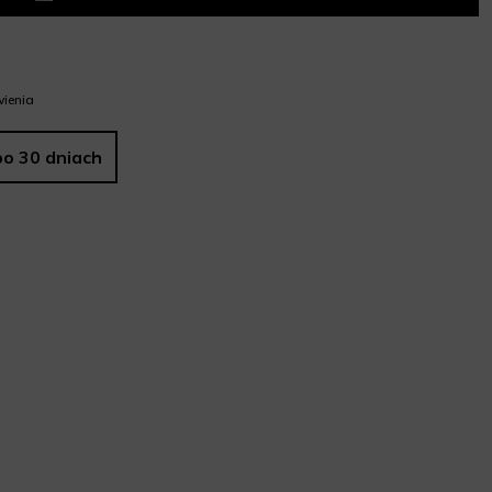
ienia
po 30 dniach