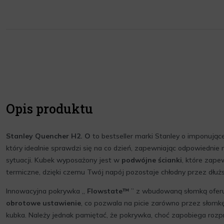
Opis produktu
Stanley Quencher H2. O
to bestseller marki Stanley o imponują
który idealnie sprawdzi się na co dzień, zapewniając odpowiednie
sytuacji. Kubek wyposażony jest w
podwójne ścianki
, które zape
termiczne, dzięki czemu Twój napój pozostaje chłodny przez dłużs
Innowacyjna pokrywka „
Flowstate™
” z wbudowaną słomką ofer
obrotowe ustawienie
, co pozwala na picie zarówno przez słomkę
kubka. Należy jednak pamiętać, że pokrywka, choć zapobiega rozpr