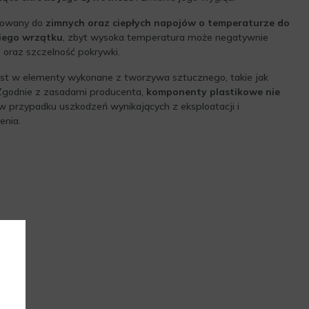
ktowany do
zimnych oraz ciepłych napojów o temperaturze do
niego wrzątku
, zbyt wysoka temperatura może negatywnie
 oraz szczelność pokrywki.
st w elementy wykonane z tworzywa sztucznego, takie jak
Zgodnie z zasadami producenta,
komponenty plastikowe nie
 przypadku uszkodzeń wynikających z eksploatacji i
enia.