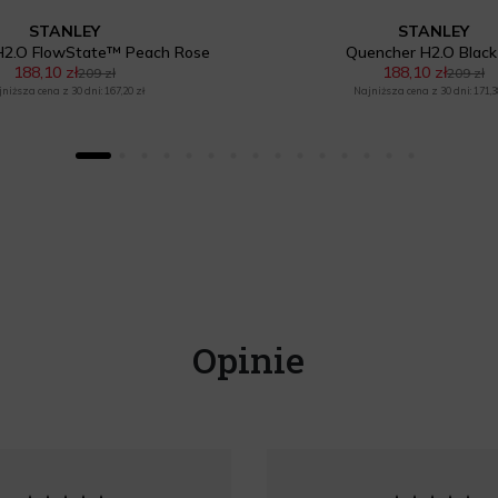
STANLEY
STANLEY
H2.O FlowState™ Peach Rose
Quencher H2.O Black
188,10 zł
188,10 zł
209 zł
209 zł
niższa cena z 30 dni: 167,20 zł
Najniższa cena z 30 dni: 171,3
Opinie