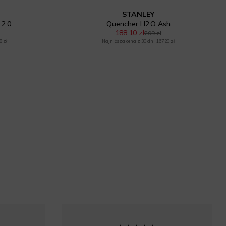
STANLEY
 2.0
Quencher H2.O Ash
188,10 zł
209 zł
8 zł
Najniższa cena z 30 dni: 167,20 zł