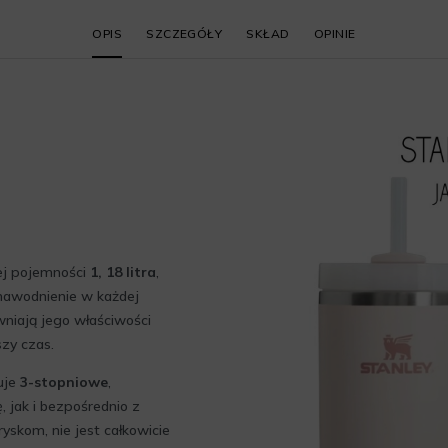
OPIS
SZCZEGÓŁY
SKŁAD
OPINIE
cej pojemności
1, 18 litra
,
 nawodnienie w każdej
wniają jego właściwości
zy czas.
uje
3-stopniowe
,
, jak i bezpośrednio z
yskom, nie jest całkowicie