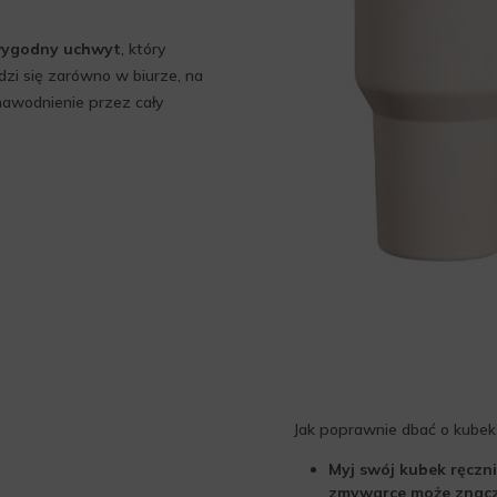
ygodny uchwyt
, który
zi się zarówno w biurze, na
nawodnienie przez cały
Jak poprawnie dbać o kubek
Myj swój kubek ręczn
zmywarce może znacz