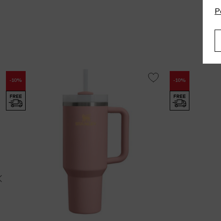
P
-10%
-10%