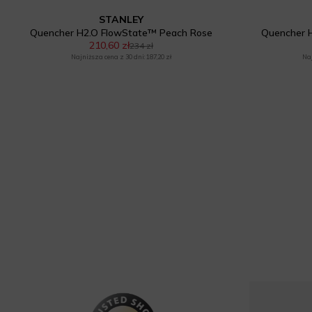
STANLEY
Quencher H2.O FlowState™ Peach Rose
Quencher 
210,60 zł
234 zł
Najniższa cena z 30 dni: 187,20 zł
Naj