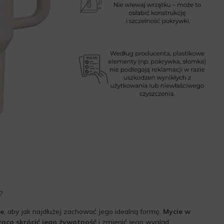
?
ie
, aby jak najdłużej zachować jego idealną formę.
Mycie w
ąco skrócić jego żywotność
i zmienić jego wygląd.