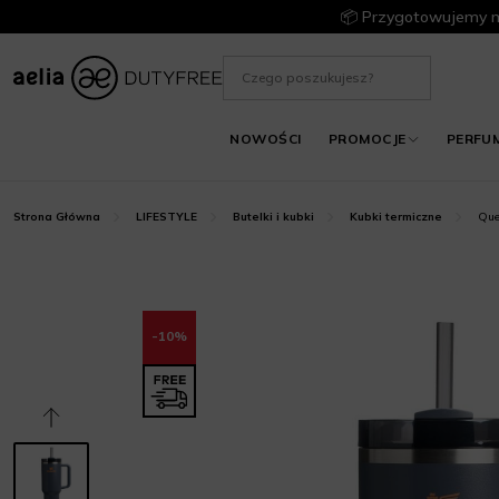
📦 Przygotowujemy m
NOWOŚCI
PROMOCJE
PERFU
Que
Strona Główna
LIFESTYLE
Butelki i kubki
Kubki termiczne
-10%