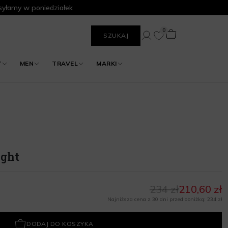
yłamy w poniedziałek
0
SZUKAJ
Y
MEN
TRAVEL
MARKI
ight
234 zł
210,60 zł
Najniższa cena z 30 dni przed obniżką: 234 zł
DODAJ DO KOSZYKA