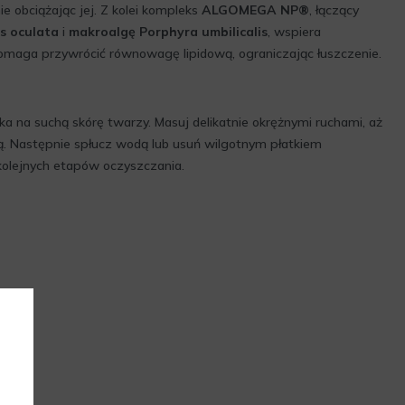
ie obciążając jej. Z kolei kompleks
ALGOMEGA NP®
, łączący
s oculata
i
makroalgę Porphyra umbilicalis
, wspiera
pomaga przywrócić równowagę lipidową, ograniczając łuszczenie.
łka na suchą skórę twarzy. Masuj delikatnie okrężnymi ruchami, aż
zą. Następnie spłucz wodą lub usuń wilgotnym płatkiem
olejnych etapów oczyszczania.