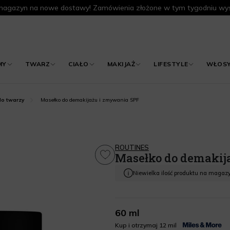
agazyn na nowe dostawy! Zamówienia złożone w tym tygodniu wys
MY
TWARZ
CIAŁO
MAKIJAŻ
LIFESTYLE
WŁOS
Masełko do demakijażu i zmywania SPF
do twarzy
ROUTINES
Masełko do demakij
Niewielka ilość produktu na magaz
60 ml
Kup i otrzymaj 12 mil