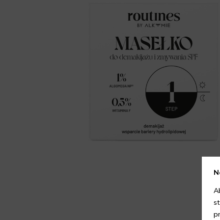
N
A
s
p