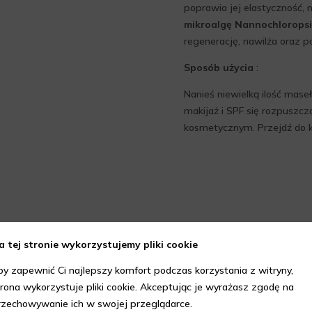
poprawia jej elastyczność, n
mikroalgę Nannochloropsi
regenerację, nawilża oraz 
Sposób użycia
:
Nanieś niewielką ilość mase
makijaż i SPF się rozpuszc
kosmetycznym. Przejdź do k
a tej stronie wykorzystujemy pliki cookie
by zapewnić Ci najlepszy komfort podczas korzystania z witryny,
trona wykorzystuje pliki cookie. Akceptując je wyrażasz zgodę na
rzechowywanie ich w swojej przeglądarce.