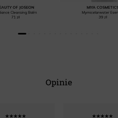
EAUTY OF JOSEON
MIYA COSMETIC
iance Cleansing Balm
Mymicelarwater Esen
71 zł
39 zł
Opinie