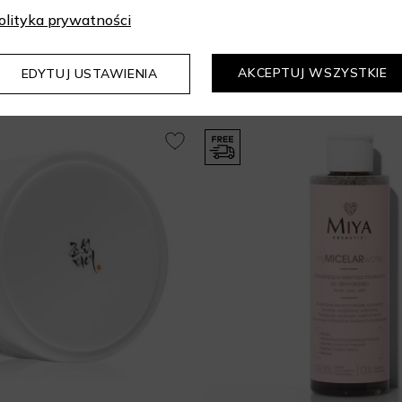
olityka prywatności
Mogą Cię zainteresować
AKCEPTUJ WSZYSTKIE
EDYTUJ USTAWIENIA