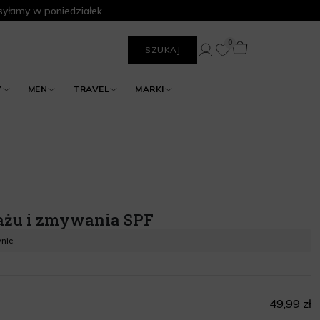
yłamy w poniedziałek
0
SZUKAJ
Y
MEN
TRAVEL
MARKI
ażu i zmywania SPF
ynie
49,99 zł