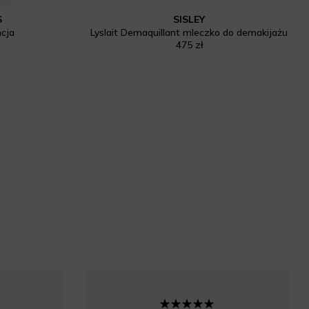
S
SISLEY
cja
Lyslait Demaquillant mleczko do demakijażu
475 zł