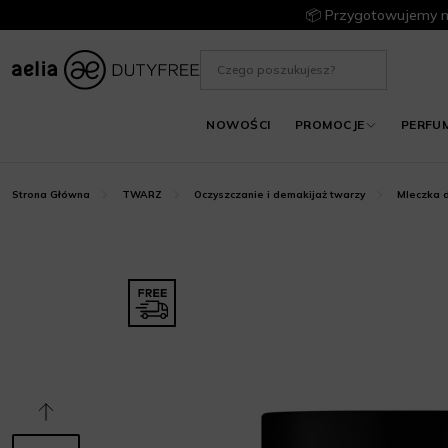
📦 Przygotowujemy m
NOWOŚCI
PROMOCJE
PERFU
Strona Główna
TWARZ
Oczyszczanie i demakijaż twarzy
Mleczka 