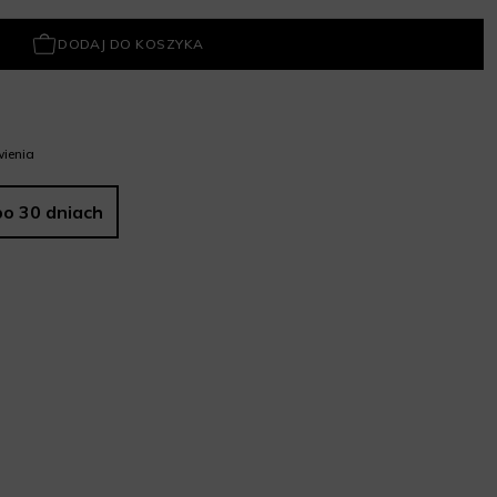
DODAJ DO KOSZYKA
ienia
po 30 dniach