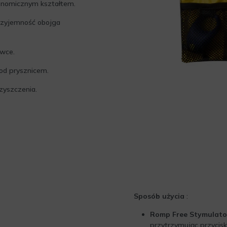
gonomicznym kształtem.
przyjemność obojga
wce.
od prysznicem.
czyszczenia.
Sposób użycia
:
Romp Free Stymulator
przytrzymując przycisk