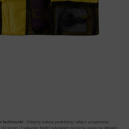
 łechtaczki
: Zdejmij osłonę podróżną i włącz urządzenie,
 (+) przez 2 sekundy. Nałóż lubrykant na bazie wody na główkę