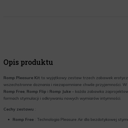
Opis produktu
Romp Pleasure Kit
to wyjątkowy zestaw trzech zabawek erotyczn
wszechstronne doznania i niezapomniane chwile przyjemności. W
Romp Free
,
Romp Flip
i
Romp Juke
– każda zabawka zaprojektow
formach stymulacji i odkrywaniu nowych wymiarów intymności.
Cechy zestawu
:
Romp Free
: Technologia Pleasure Air dla bezdotykowej stymul