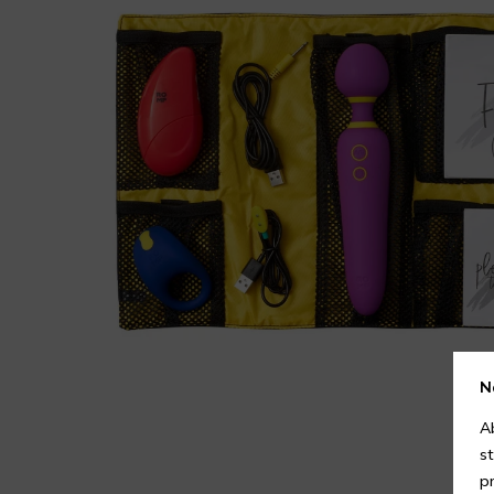
N
A
s
p