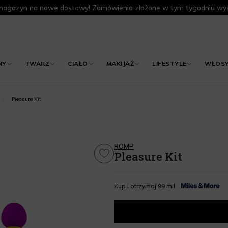
agazyn na nowe dostawy! Zamówienia złożone w tym tygodniu wys
MY
TWARZ
CIAŁO
MAKIJAŻ
LIFESTYLE
WŁOS
Pleasure Kit
ROMP
Pleasure Kit
Kup i otrzymaj 99 mil