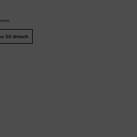
ienia
po 30 dniach