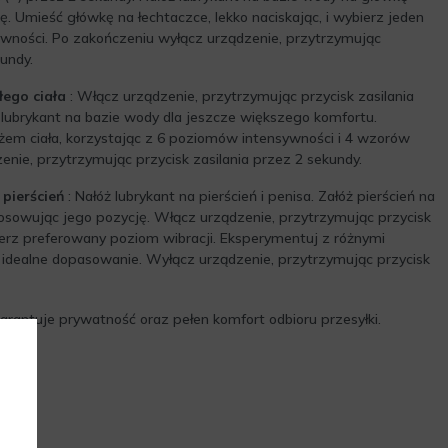
ę. Umieść główkę na łechtaczce, lekko naciskając, i wybierz jeden
wności. Po zakończeniu wyłącz urządzenie, przytrzymując
kundy.
łego ciała
: Włącz urządzenie, przytrzymując przycisk zasilania
 lubrykant na bazie wody dla jeszcze większego komfortu.
em ciała, korzystając z 6 poziomów intensywności i 4 wzorów
enie, przytrzymując przycisk zasilania przez 2 sekundy.
pierścień
: Nałóż lubrykant na pierścień i penisa. Załóż pierścień na
osowując jego pozycję. Włącz urządzenie, przytrzymując przycisk
ierz preferowany poziom wibracji. Eksperymentuj z różnymi
 idealne dopasowanie. Wyłącz urządzenie, przytrzymując przycisk
rantuje prywatność oraz pełen komfort odbioru przesyłki.