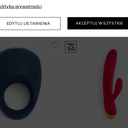
olityka prywatności
Mogą Cię zainteresować
AKCEPTUJ WSZYSTKIE
EDYTUJ USTAWIENIA