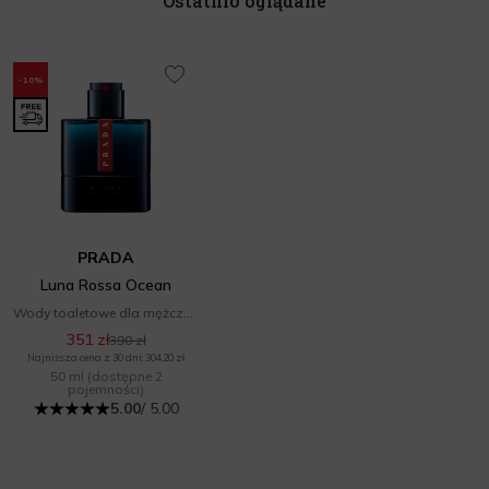
Ostatnio oglądane
-10%
PRADA
Luna Rossa Ocean
Wody toaletowe dla mężczyzn
351 zł
390 zł
Najniższa cena z 30 dni: 304,20 zł
50 ml
(dostępne 2
pojemności)
5.00
/ 5.00