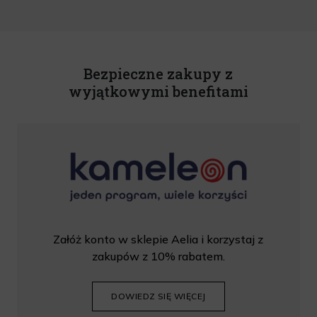
nowościach na podany przeze mnie adres poczty elektronicznej, zgodnie z ustawą
o świadczeniu usług drogą elektroniczną z dnia 18 lipca 2002 r. (tekst jedn.: Dz.
U. z 2020 r., poz. 344) Wszelkie informacje handlowe są całkowicie bezpłatne.
Powyższa zgoda jest dobrowolna i może zostać wycofana w dowolnym momencie.
Rabat nie łączy się z innymi promocjami. W celu skorzystania z rabatu, należy
wprowadzić kod podczas procesu składania zamówienia.
Bezpieczne zakupy z
wyjątkowymi benefitami
Załóż konto w sklepie Aelia i korzystaj z
zakupów z 10% rabatem.
DOWIEDZ SIĘ WIĘCEJ