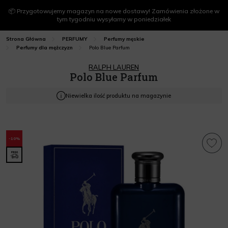
📦 Przygotowujemy magazyn na nowe dostawy! Zamówienia złożone w
tym tygodniu wysyłamy w poniedziałek
Strona Główna
PERFUMY
Perfumy męskie
Polo Blue Parfum
Perfumy dla mężczyzn
RALPH LAUREN
Polo Blue Parfum
Niewielka ilość produktu na magazynie
-10%