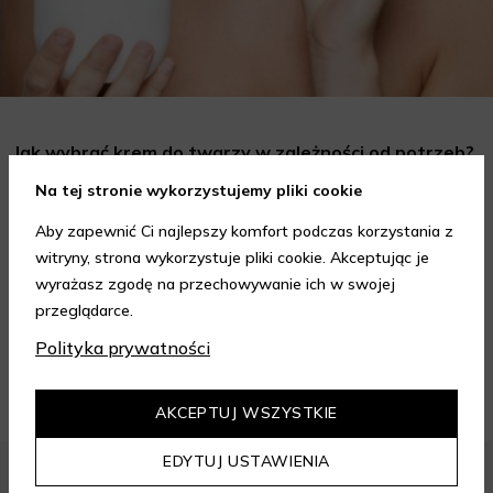
Jak wybrać krem do twarzy w zależności od potrzeb?
Poradnik
Na tej stronie wykorzystujemy pliki cookie
Wybór odpowiedniego kremu do twarzy to kluczowy krok w
Aby zapewnić Ci najlepszy komfort podczas korzystania z
codziennej pielęgnacji skóry, który może znacząco wpłynąć na
witryny, strona wykorzystuje pliki cookie. Akceptując je
jej wygląd i kondycję. Warto znać składniki i właściwości kremów
Czytaj dalej
oraz wiedzieć, jak dopasować je do potrzeb własnej skóry.
wyrażasz zgodę na przechowywanie ich w swojej
Poniżej znajdziesz kilka porad, które pomogą ci wybrać idealny
przeglądarce.
krem do twarzy.
Polityka prywatności
ZOBACZ WIĘCEJ
AKCEPTUJ WSZYSTKIE
EDYTUJ USTAWIENIA