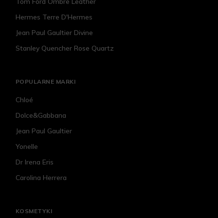
Tom Ford Ombre Leather
Hermes Terre D'Hermes
Jean Paul Gaultier Divine
Stanley Quencher Rose Quartz
POPULARNE MARKI
Chloé
Dolce&Gabbana
Jean Paul Gaultier
Yonelle
Dr Irena Eris
Carolina Herrera
KOSMETYKI