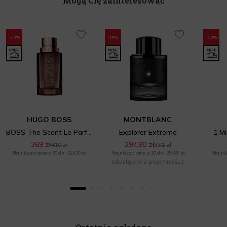
Mogą Cię zainteresować
-10%
-10%
-10%
HUGO BOSS
MONTBLANC
BOSS The Scent Le Parfum
Explorer Extreme
1 Mi
369 zł
297,90 zł
410 zł
331 zł
Najniższa cena z 30 dni: 315,70 zł
Najniższa cena z 30 dni: 254,87 zł
Najniż
(dostępne 2 pojemności)