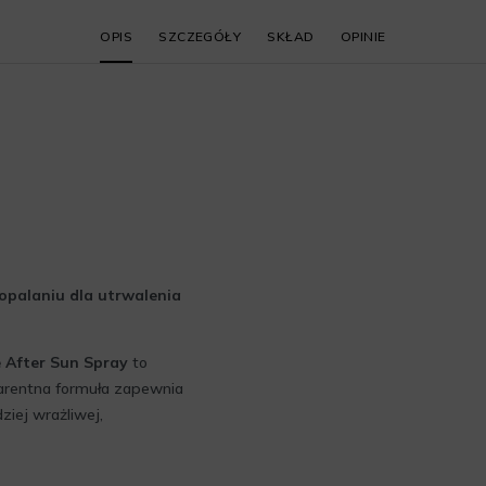
OPIS
SZCZEGÓŁY
SKŁAD
OPINIE
opalaniu dla utrwalenia
e After Sun Spray
to
sparentna formuła zapewnia
iej wrażliwej,