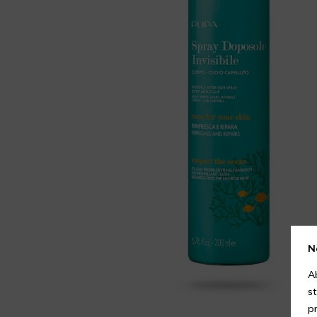
N
A
s
p