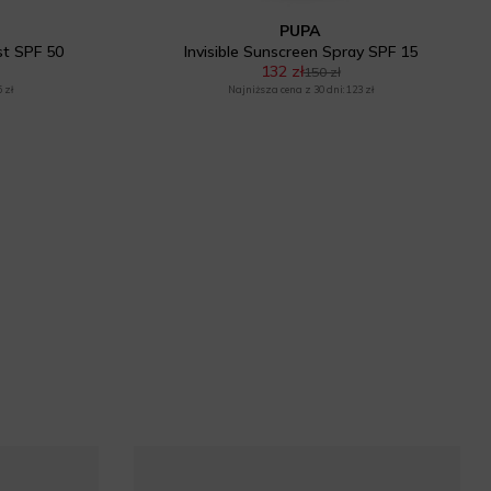
PUPA
st SPF 50
Invisible Sunscreen Spray SPF 15
132 zł
150 zł
 zł
Najniższa cena z 30 dni: 123 zł