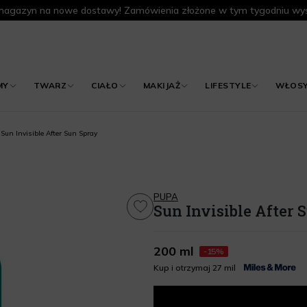
agazyn na nowe dostawy! Zamówienia złożone w tym tygodniu wys
MY
TWARZ
CIAŁO
MAKIJAŻ
LIFESTYLE
WŁOS
Sun Invisible After Sun Spray
PUPA
Sun Invisible After 
200 ml
-15%
Kup i otrzymaj 27 mil