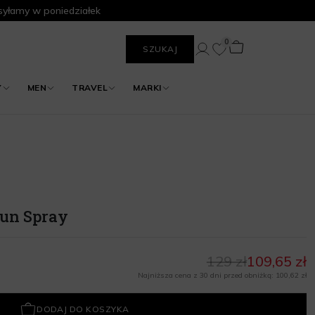
yłamy w poniedziałek
0
SZUKAJ
Y
MEN
TRAVEL
MARKI
Sun Spray
129 zł
109,65 zł
Najniższa cena z 30 dni przed obniżką: 100,62 zł
DODAJ DO KOSZYKA