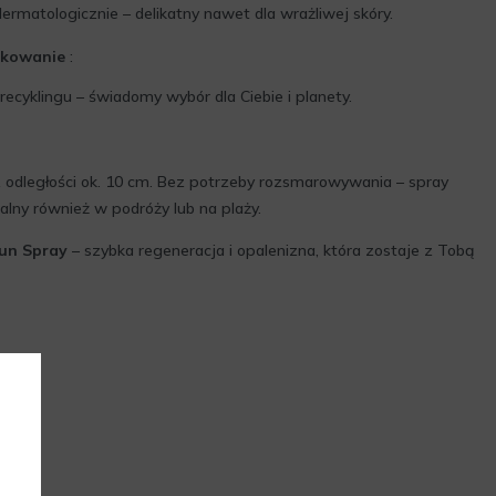
dermatologicznie – delikatny nawet dla wrażliwej skóry.
akowanie
:
ecyklingu – świadomy wybór dla Ciebie i planety.
o z odległości ok. 10 cm. Bez potrzeby rozsmarowywania – spray
alny również w podróży lub na plaży.
Sun Spray
– szybka regeneracja i opalenizna, która zostaje z Tobą