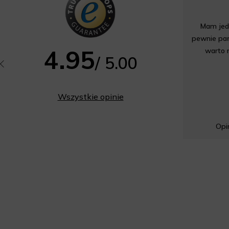
Mam jedn
pewnie pań
4.95
warto 
/ 5.00
Wszystkie opinie
Opin