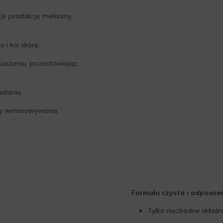
je produkcję melaniny,
 i koi skórę.
suszeniu, pozostawiając
alaniu.
eby wmasowywania.
Formuła czysta i odpowie
Tylko niezbędne składn