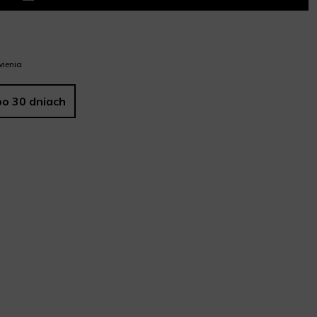
ienia
po 30 dniach