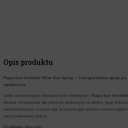
Opis produktu
Pupa Sun Invisible After Sun Spray – Transparentny spray po 
opalenizny
Lekki, odświeżający i błyskawicznie działający –
Pupa Sun Invisibl
idealne rozwiązanie dla skóry po ekspozycji na słońce. Jego tran
natychmiastowe uczucie ulgi, przywracając komfort nawet najbardz
zaczerwienionej skórze.
Działanie i korzyści
: