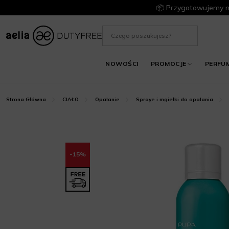
📦 Przygotowujemy m
NOWOŚCI
PROMOCJE
PERFU
Strona Główna
CIAŁO
Opalanie
Spraye i mgiełki do opalania
-15%