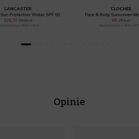
LANCASTER
CLOCHEE
 Sun Protective Water SPF 50
Face & Body Sunscreen Mi
120,70 zł
66 zł
142 zł
75 zł
ajniższa cena z 30 dni: 142 zł
Najniższa cena z 30 dni: 63,75
Opinie