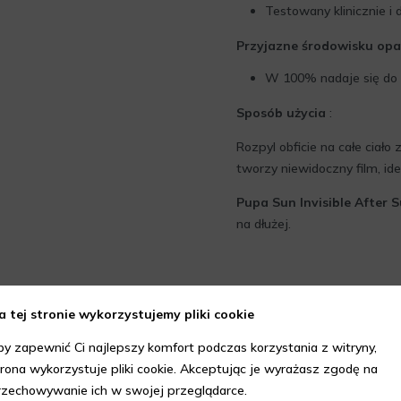
Testowany klinicznie i 
Przyjazne środowisku op
W 100% nadaje się do r
Sposób użycia
:
Rozpyl obficie na całe ciał
tworzy niewidoczny film, ide
Pupa Sun Invisible After 
na dłużej.
a tej stronie wykorzystujemy pliki cookie
by zapewnić Ci najlepszy komfort podczas korzystania z witryny,
trona wykorzystuje pliki cookie. Akceptując je wyrażasz zgodę na
rzechowywanie ich w swojej przeglądarce.