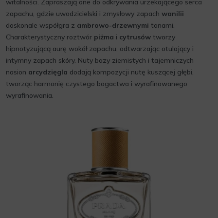
witalności. Zapraszają one do odkrywania urzekającego serca
zapachu, gdzie uwodzicielski i zmysłowy zapach
wanilii
doskonale współgra z
ambrowo-drzewnymi
tonami.
Charakterystyczny roztwór
piżma
i
cytrusów
tworzy
hipnotyzującą aurę wokół zapachu, odtwarzając otulający i
intymny zapach skóry. Nuty bazy ziemistych i tajemniczych
nasion
arcydzięgla
dodają kompozycji nutę kuszącej głębi,
tworząc harmonię czystego bogactwa i wyrafinowanego
wyrafinowania.