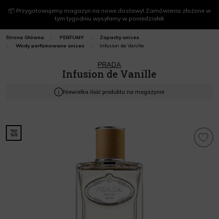
📦 Przygotowujemy magazyn na nowe dostawy! Zamówienia złożone w
tym tygodniu wysyłamy w poniedziałek
Strona Główna
PERFUMY
Zapachy unisex
Infusion de Vanille
Wody perfumowane unisex
PRADA
Infusion de Vanille
Niewielka ilość produktu na magazynie