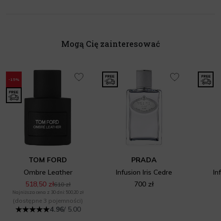
Mogą Cię zainteresować
-15%
TOM FORD
PRADA
Ombre Leather
Infusion Iris Cedre
In
518,50 zł
700 zł
610 zł
Najniższa cena z 30 dni: 500,20 zł
(dostępne 3 pojemności)
4.96
/ 5.00