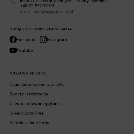
Inspektor Ochrony Danych - Cezary Siemion:
+48 22 572 32 99
email: iodo@lagardere-tr.pl
DOŁĄCZ DO SPOŁECZNOŚCI AELIA
Facebook
Instagram
Youtube
OBSŁUGA KLIENTA
Czas dostarczenia przesyłki
Zwroty i reklamacje
Często zadawane pytania
O Aelia Duty Free
Kontakt i dane firmy