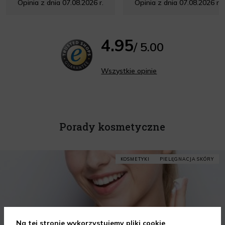
Opinia z dnia 07.08.2026 r.
Opinia z dnia 07.08.2026 r.
4.95
/ 5.00
Wszystkie opinie
Porady kosmetyczne
KOSMETYKI
PIELĘGNACJA SKÓRY
Na tej stronie wykorzystujemy pliki cookie