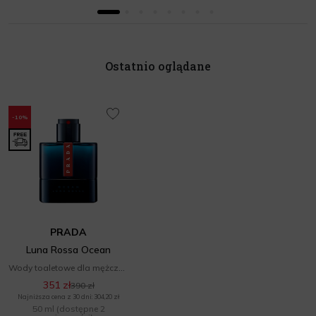
Ostatnio oglądane
-10%
PRADA
Luna Rossa Ocean
Wody toaletowe dla mężczyzn
351 zł
390 zł
Najniższa cena z 30 dni: 304,20 zł
50 ml
(dostępne 2