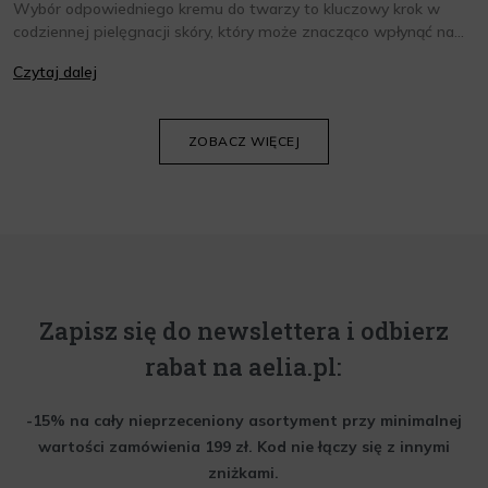
Wybór odpowiedniego kremu do twarzy to kluczowy krok w
codziennej pielęgnacji skóry, który może znacząco wpłynąć na
jej wygląd i kondycję. Warto znać składniki i właściwości kremów
Czytaj dalej
oraz wiedzieć, jak dopasować je do potrzeb własnej skóry.
Poniżej znajdziesz kilka porad, które pomogą ci wybrać idealny
krem do twarzy.
ZOBACZ WIĘCEJ
Zapisz się do newslettera i odbierz
rabat na aelia.pl:
-15% na cały nieprzeceniony asortyment przy minimalnej
wartości zamówienia 199 zł. Kod nie łączy się z innymi
zniżkami.