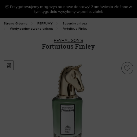
📦 Przygotowujemy magazyn na nowe dostawy! Zamówienia złożone w
tym tygodniu wysyłamy w poniedziałek
Strona Główna
PERFUMY
Zapachy unisex
Fortuitous Finley
Wody perfumowane unisex
PENHALIGON'S
Fortuitous Finley