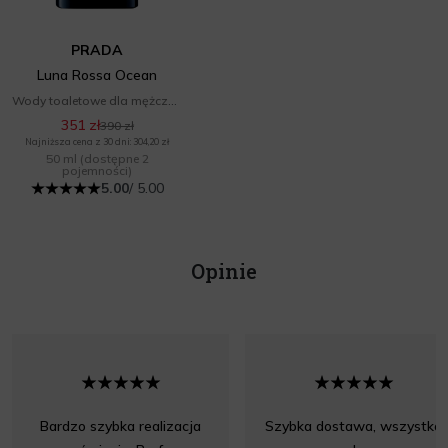
PRADA
Luna Rossa Ocean
Wody toaletowe dla mężczyzn
351 zł
390 zł
Najniższa cena z 30 dni: 304,20 zł
50 ml
(dostępne 2
pojemności)
5.00
/ 5.00
Opinie
Bardzo szybka realizacja
Szybka dostawa, wszystko