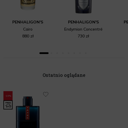
PENHALIGON'S
PENHALIGON'S
P
Cairo
Endymion Concentré
880 zł
730 zł
Ostatnio oglądane
-10%