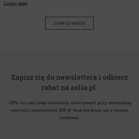
Czytaj dalej
oraz wiedzieć, jak dopasować je do potrzeb własnej skóry.
Poniżej znajdziesz kilka porad, które pomogą ci wybrać idealny
krem do twarzy.
ZOBACZ WIĘCEJ
Zapisz się do newslettera i odbierz
rabat na aelia.pl:
-15% na cały nieprzeceniony asortyment przy minimalnej
wartości zamówienia 199 zł. Kod nie łączy się z innymi
zniżkami.