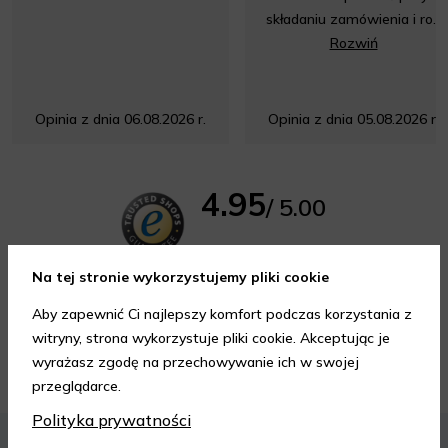
składaniu zamówienia i ro...
Rozwiń
Opinia z dnia 06.08.2026 r.
Opinia z dnia 05.08.2026 r.
4.95
/ 5.00
Wszystkie opinie
Na tej stronie wykorzystujemy pliki cookie
Aby zapewnić Ci najlepszy komfort podczas korzystania z
witryny, strona wykorzystuje pliki cookie. Akceptując je
wyrażasz zgodę na przechowywanie ich w swojej
Porady kosmetyczne
przeglądarce.
Polityka prywatności
KOSMETYKI
PIELĘGNACJA SKÓRY