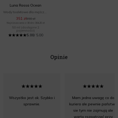
Luna Rossa Ocean
Wody toaletowe dla mężczyzn
351 zł
390 zł
Najniższa cena z 30 dni: 304,20 zł
50 ml
(dostępne 2
pojemności)
5.00
/ 5.00
Opinie
Wszystko jest ok. Szybko i
Mam jedna uwagę co do
sprawnie.
kuriera ale pewnie państwo
sie tym nie zajmują ale
warto rozpatrzeć przy