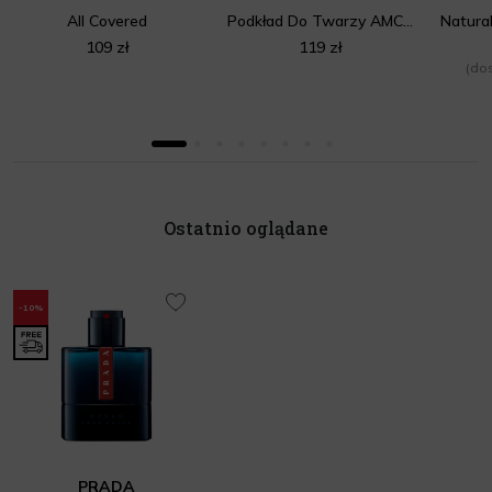
All Covered
Podkład Do Twarzy AMC Inglot LW300
109 zł
119 zł
(dos
Ostatnio oglądane
-10%
PRADA