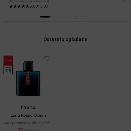
(dostępne 2 pojemności)
(dost
5.00
/ 5.00
Ostatnio oglądane
-10%
PRADA
Luna Rossa Ocean
Wody toaletowe dla mężczyzn
351 zł
390 zł