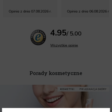
Opinia z dnia 07.08.2026 r.
Opinia z dnia 06.08.2026 r.
4.95
/ 5.00
Wszystkie opinie
Porady kosmetyczne
KOSMETYKI
PIELĘGNACJA SKÓRY