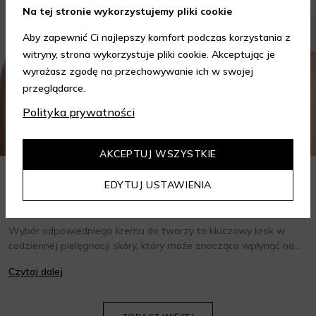
Na tej stronie wykorzystujemy pliki cookie
Aby zapewnić Ci najlepszy komfort podczas korzystania z
witryny, strona wykorzystuje pliki cookie. Akceptując je
wyrażasz zgodę na przechowywanie ich w swojej
przeglądarce.
Polityka prywatności
AKCEPTUJ WSZYSTKIE
EDYTUJ USTAWIENIA
Jak wybrać krem do twarzy w zależności od potrzeb?
Poradnik
Wybór odpowiedniego kremu do twarzy to kluczowy krok w
codziennej pielęgnacji skóry, który może znacząco wpłynąć na
jej wygląd i kondycję. Warto znać składniki i właściwości kremów
Czytaj dalej
oraz wiedzieć, jak dopasować je do potrzeb własnej skóry.
Poniżej znajdziesz kilka porad, które pomogą ci wybrać idealny
krem do twarzy.