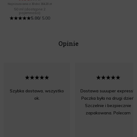
Najniższa cena z 30 dni: 304,20 zł
50 ml
(dostępne 2
pojemności)
5.00
/ 5.00
Opinie
Szybka dostawa, wszystko
Dostawa suuuper express!!!
ok.
Paczka była na drugi dzień.
Szczelnie i bezpiecznie
zapakowana. Polecam