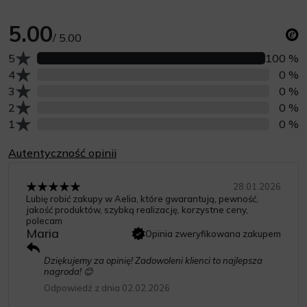
5.00
/ 5.00
Liczba opinii z oceną
5
100 %
Liczba opinii z oceną
4
0 %
Liczba opinii z oceną
3
0 %
Liczba opinii z oceną
2
0 %
Liczba opinii z oceną
1
0 %
Autentyczność opinii
28.01.2026
Lubię robić zakupy w Aelia, które gwarantują, pewność,
jakość produktów, szybką realizację, korzystne ceny,
polecam
Maria
Opinia zweryfikowana zakupem
Dziękujemy za opinię! Zadowoleni klienci to najlepsza
nagroda! 😊
Odpowiedź z dnia 02.02.2026