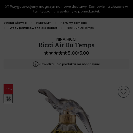
📦 Przygotowujemy magazyn na nowe dostawy! Zamówienia złożone w
tym tygodniu wysyłamy w poniedziałek
Strona Główna
PERFUMY
Perfumy damskie
Ricci Air Du Temps
Wody perfumowane dla kobiet
NINA RICCI
Ricci Air Du Temps
5.00
/
5.00
Niewielka ilość produktu na magazynie
-10%