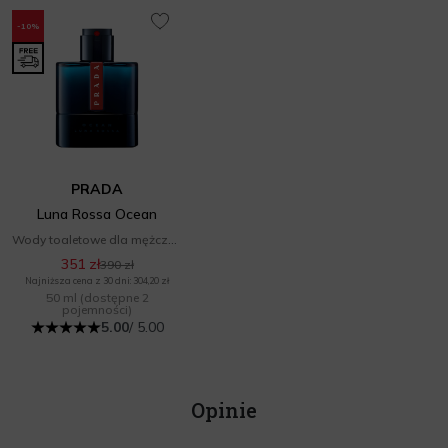
-10%
PRADA
Luna Rossa Ocean
Wody toaletowe dla mężczyzn
351 zł
390 zł
Najniższa cena z 30 dni: 304,20 zł
50 ml
(dostępne 2
pojemności)
5.00
/ 5.00
Opinie