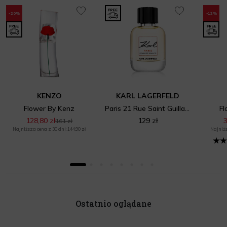
-20%
-12%
KENZO
KARL LAGERFELD
Flower By Kenz
Paris 21 Rue Saint Guillaume
Fl
128,80 zł
129 zł
3
161 zł
Najniższa cena z 30 dni: 144,90 zł
Najniżs
Ostatnio oglądane