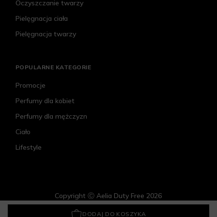
Oczyszczanie twarzy
Pielęgnacja ciała
Pielęgnacja twarzy
POPULARNE KATEGORIE
Promocje
Perfumy dla kobiet
Perfumy dla mężczyzn
Ciało
Lifestyle
Copyright Ⓒ Aelia Duty Free 2026
Nina Ricci Ricci Air Du Temps
306,90 zł
DODAJ DO KOSZYKA