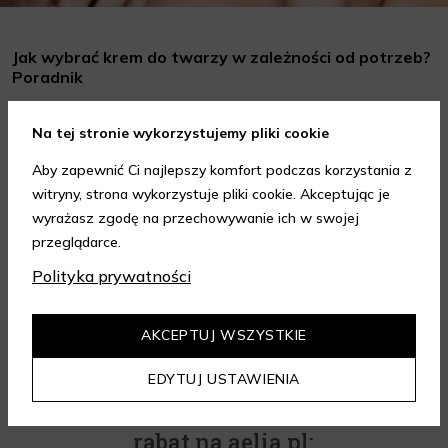
Jak wybrać krem do twarzy w zależności od potrzeb?
Poradnik
Wybór odpowiedniego kremu do twarzy to kluczowy krok w
Na tej stronie wykorzystujemy pliki cookie
codziennej pielęgnacji skóry, który może znacząco wpłynąć na
jej wygląd i kondycję. Warto znać składniki i właściwości kremów
Aby zapewnić Ci najlepszy komfort podczas korzystania z
Czytaj dalej
oraz wiedzieć, jak dopasować je do potrzeb własnej skóry.
witryny, strona wykorzystuje pliki cookie. Akceptując je
Poniżej znajdziesz kilka porad, które pomogą ci wybrać idealny
wyrażasz zgodę na przechowywanie ich w swojej
krem do twarzy.
ZOBACZ WIĘCEJ
przeglądarce.
Polityka prywatności
AKCEPTUJ WSZYSTKIE
EDYTUJ USTAWIENIA
Zapisz się do newslettera i odbierz
rabat na aelia.pl: