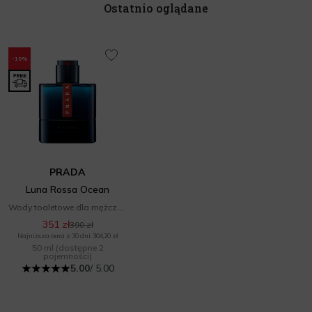
Ostatnio oglądane
-10%
PRADA
Luna Rossa Ocean
Wody toaletowe dla mężczyzn
351 zł
390 zł
Najniższa cena z 30 dni: 304,20 zł
50 ml
(dostępne 2
pojemności)
5.00
/ 5.00