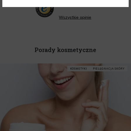
4.95
/ 5.00
Wszystkie opinie
Porady kosmetyczne
KOSMETYKI
PIELĘGNACJA SKÓRY