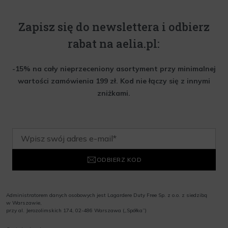
Zapisz się do newslettera i odbierz
rabat na aelia.pl:
-15% na cały nieprzeceniony asortyment przy minimalnej
wartości zamówienia 199 zł. Kod nie łączy się z innymi
zniżkami.
ODBIERZ KOD
Administratorem danych osobowych jest Lagardere Duty Free Sp. z o.o. z siedzibą
w Warszawie,
przy al. Jerozolimskich 174, 02-486 Warszawa („Spółka”)
Wyrażam zgodę na przesyłanie przez Administratora tj. Lagardere Duty Free Sp. z