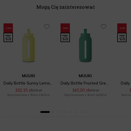
Mogą Cię zainteresować
-15%
-20%
-20%
MUUKI
MUUKI
Daily Bottle Sunny Lemonade
Daily Bottle Frosted Green
Daily
152,15 zł
143,20 zł
1
179 zł
179 zł
Najniższa cena z 30 dni: 134,25 zł
Najniższa cena z 30 dni: 143,20 zł
Najniżs