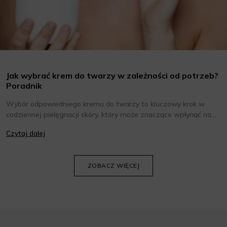
Jak wybrać krem do twarzy w zależności od potrzeb?
Poradnik
Wybór odpowiedniego kremu do twarzy to kluczowy krok w
codziennej pielęgnacji skóry, który może znacząco wpłynąć na
jej wygląd i kondycję. Warto znać składniki i właściwości kremów
Czytaj dalej
oraz wiedzieć, jak dopasować je do potrzeb własnej skóry.
Poniżej znajdziesz kilka porad, które pomogą ci wybrać idealny
krem do twarzy.
ZOBACZ WIĘCEJ