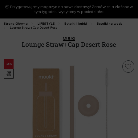
📦 Przygotowujemy magazyn na nowe dostawy! Zamówienia złożone w
tym tygodniu wysyłamy w poniedziałek
Strona Główna
LIFESTYLE
Butelki i kubki
Butelki na wodę
Lounge Straw+Cap Desert Rose
MUUKI
Lounge Straw+Cap Desert Rose
-15%