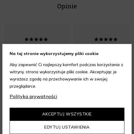
Opinie
Bardzo szybka realizacja
Szybka dostawa, wszystko
Na tej stronie wykorzystujemy pliki cookie
zamówienia. Perfumy
ok.
Aby zapewnić Ci najlepszy komfort podczas korzystania z
zapakowane perfekcyjnie.
witryny, strona wykorzystuje pliki cookie. Akceptując je
wyrażasz zgodę na przechowywanie ich w swojej
przeglądarce.
Polityka prywatności
Opinia z dnia 07.08.2026 r.
Opinia z dnia 07.08.2026 r.
AKCEPTUJ WSZYSTKIE
EDYTUJ USTAWIENIA