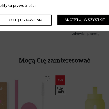
Możliwość mycia w zm
olityka prywatności
Nie zaleca się do nap
Akcesoria (słomka, sz
AKCEPTUJ WSZYSTKIE
EDYTUJ USTAWIENIA
Trwała, estetyczna i św
zdrowie i planetę.
Mogą Cię zainteresować
-15%