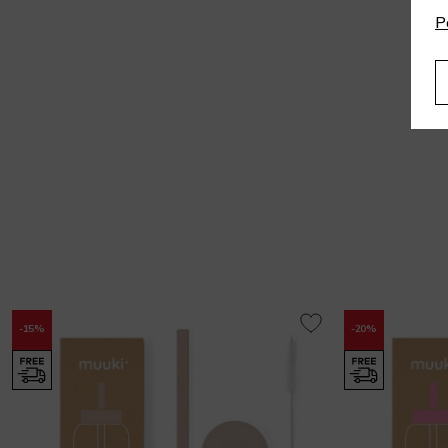
P
-15%
-20%