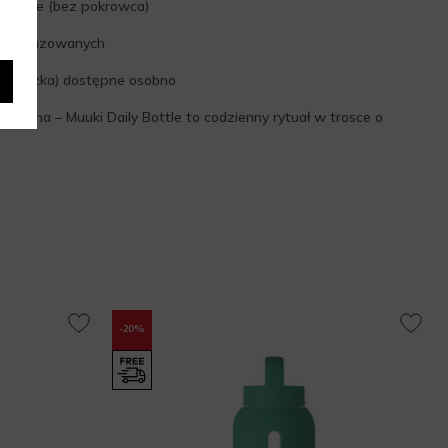
ywarce (bez pokrowca)
ojów gazowanych
czoteczka) dostępne osobno
iadoma – Muuki Daily Bottle to codzienny rytuał w trosce o
-20%