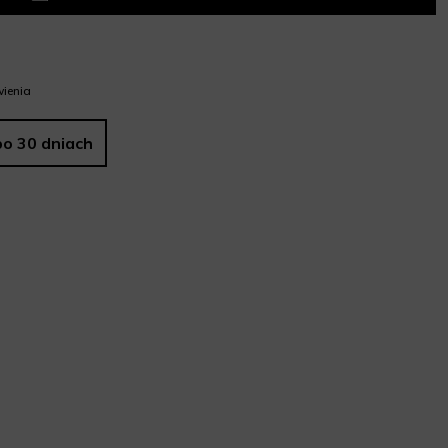
ienia
po 30 dniach