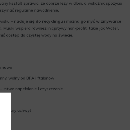
any kształt sprawia, że dobrze leży w dłoni, a wskaźnik spożycia
rzymać regularne nawodnienie.
wisku –
nadaje się do recyklingu
i
można go myć w zmywarce
. Muuki wspiera również inicjatywy non-profit, takie jak Water.
ić dostęp do czystej wody na świecie.
rzemowe
nny, wolny od BPA i ftalanów
– łatwe napełnianie i czyszczenie
ka
praktyczny uchwyt
dy