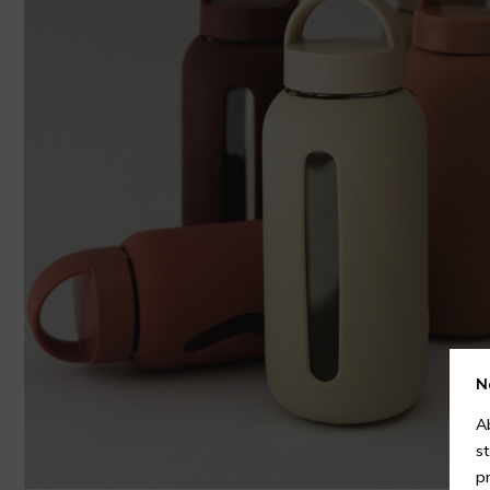
N
A
s
p