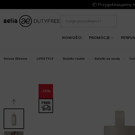
📦 Przygotowujemy m
NOWOŚCI
PROMOCJE
PERFU
Dai
Strona Główna
LIFESTYLE
Butelki i kubki
Butelki na wodę
-15%