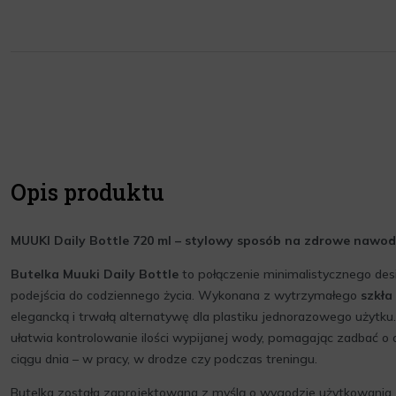
Opis produktu
MUUKI Daily Bottle 720 ml – stylowy sposób na zdrowe nawod
Butelka Muuki Daily Bottle
to połączenie minimalistycznego de
podejścia do codziennego życia. Wykonana z wytrzymałego
szkł
elegancką i trwałą alternatywę dla plastiku jednorazowego użytku
ułatwia kontrolowanie ilości wypijanej wody, pomagając zadbać 
ciągu dnia – w pracy, w drodze czy podczas treningu.
Butelka została zaprojektowana z myślą o wygodzie użytkowania