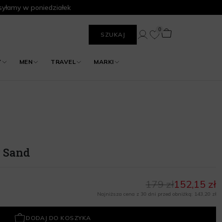
yłamy w poniedziałek
0
SZUKAJ
Y
MEN
TRAVEL
MARKI
r Sand
179 zł
152,15 zł
Najniższa cena z 30 dni przed obniżką: 143,20 zł
DODAJ DO KOSZYKA