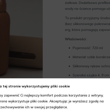
ziołowe. Dodatkowo profilow
wody na ściance pomaga ut
To produkt przyjazny środo
(bez silikonowego pokrowca)
org, które pomagają zapewn
Właściwości
:
Pojemność: 720 ml
Materiał: szkło borok
Silikonowy rękaw ochro
Szeroka szyjka 4, 9 cm 
100% szczelna zakręt
a tej stronie wykorzystujemy pliki cookie
Profilowany kształt i 
by zapewnić Ci najlepszy komfort podczas korzystania z witryny,
trona wykorzystuje pliki cookie. Akceptując je wyrażasz zgodę na
Wskaźnik spożycia wo
rzechowywanie ich w swojej przeglądarce.