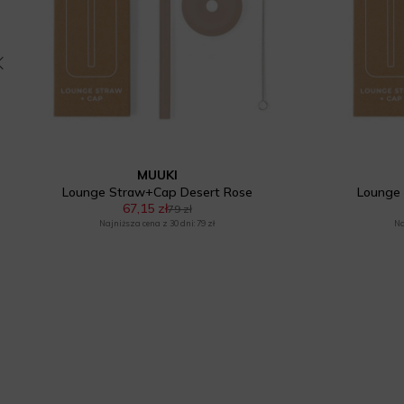
MUUKI
Lounge Straw+Cap Desert Rose
Lounge 
67,15 zł
79 zł
Najniższa cena z 30 dni: 79 zł
Na