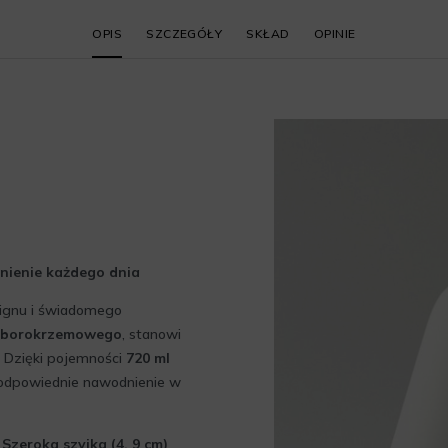
OPIS
SZCZEGÓŁY
SKŁAD
OPINIE
nienie każdego dnia
signu i świadomego
a borokrzemowego
, stanowi
. Dzięki pojemności
720 ml
o odpowiednie nawodnienie w
.
Szeroka szyjka (4, 9 cm)