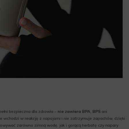
pełni bezpieczna dla zdrowia –
nie zawiera BPA
,
BPS
ani
nie wchodzi w reakcję z napojami i nie zatrzymuje zapachów, dzięki
owywać zarówno zimną wodę, jak i gorącą herbatę czy napary