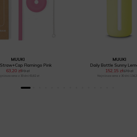
MUUKI
MUUKI
Straw+Cap Flamingo Pink
Daily Bottle Sunny Le
63,20 zł
152,15 zł
79 zł
179 zł
jniższa cena z 30 dni: 61,62 zł
Najniższa cena z 30 dni: 134,2