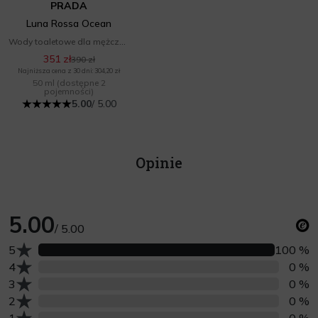
PRADA
Luna Rossa Ocean
Wody toaletowe dla mężczyzn
351 zł
390 zł
Najniższa cena z 30 dni: 304,20 zł
50 ml
(dostępne 2
pojemności)
5.00
/ 5.00
Opinie
5.00
/ 5.00
Liczba opinii z oceną
5
100 %
Liczba opinii z oceną
4
0 %
Liczba opinii z oceną
3
0 %
Liczba opinii z oceną
2
0 %
Liczba opinii z oceną
1
0 %