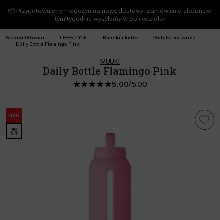
📦 Przygotowujemy magazyn na nowe dostawy! Zamówienia złożone w
tym tygodniu wysyłamy w poniedziałek
Strona Główna
LIFESTYLE
Butelki i kubki
Butelki na wodę
Daily Bottle Flamingo Pink
MUUKI
Daily Bottle Flamingo Pink
5.00
/
5.00
-15%