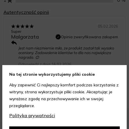
Autentyczność opinii
05.02.2026
Super
Malgorzata
Opinia zweryfikowana zakupem
Jest nam niezmiernie miło, że produkt został tak wysoko
oceniony. Zadowolenie klientów to dla nas największa
nagroda. 😊
Odpowiedź z dnia 16.02.2026
Na tej stronie wykorzystujemy pliki cookie
Aby zapewnić Ci najlepszy komfort podczas korzystania z
witryny, strona wykorzystuje pliki cookie. Akceptując je
Porady kosmetyczne
wyrażasz zgodę na przechowywanie ich w swojej
przeglądarce.
KOSMETYKI
PIELĘGNACJA SKÓRY
Polityka prywatności