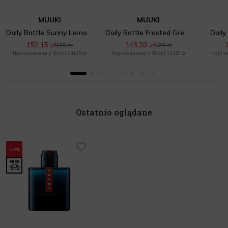
MUUKI
MUUKI
Daily Bottle Sunny Lemonade
Daily Bottle Frosted Green
Daily
152,15 zł
143,20 zł
1
179 zł
179 zł
Najniższa cena z 30 dni: 134,25 zł
Najniższa cena z 30 dni: 143,20 zł
Najniżs
Ostatnio oglądane
-10%