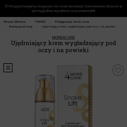
📦 Przygotowujemy magazyn na nowe dostawy! Zamówienia złożone w
tym tygodniu wysyłamy w poniedziałek
Strona Główna
TWARZ
Pielęgnacja okolic oczu
Ujędrniający krem wygładzający pod oczy i na powieki
Kremy pod oczy
MORE4CARE
Ujędrniający krem wygładzający pod
oczy i na powieki