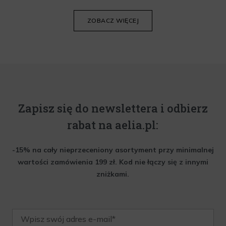
Poniżej znajdziesz kilka porad, które pomogą ci wybrać idealny
krem do twarzy.
ZOBACZ WIĘCEJ
Zapisz się do newslettera i odbierz
rabat na aelia.pl:
-15% na cały nieprzeceniony asortyment przy minimalnej
wartości zamówienia 199 zł. Kod nie łączy się z innymi
zniżkami.