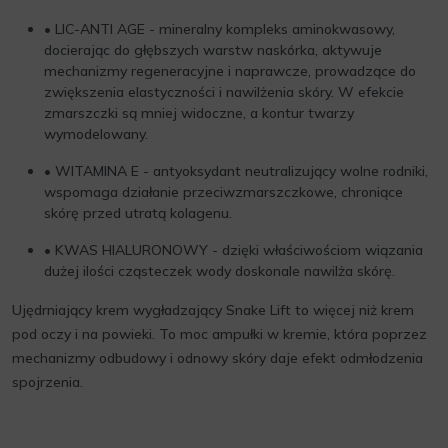
• LIC-ANTI AGE - mineralny kompleks aminokwasowy,
docierając do głębszych warstw naskórka, aktywuje
mechanizmy regeneracyjne i naprawcze, prowadzące do
zwiększenia elastyczności i nawilżenia skóry. W efekcie
zmarszczki są mniej widoczne, a kontur twarzy
wymodelowany.
• WITAMINA E - antyoksydant neutralizujący wolne rodniki,
wspomaga działanie przeciwzmarszczkowe, chroniące
skórę przed utratą kolagenu.
• KWAS HIALURONOWY - dzięki właściwościom wiązania
dużej ilości cząsteczek wody doskonale nawilża skórę.
Ujędrniający krem wygładzający Snake Lift to więcej niż krem
pod oczy i na powieki. To moc ampułki w kremie, która poprzez
mechanizmy odbudowy i odnowy skóry daje efekt odmłodzenia
spojrzenia.