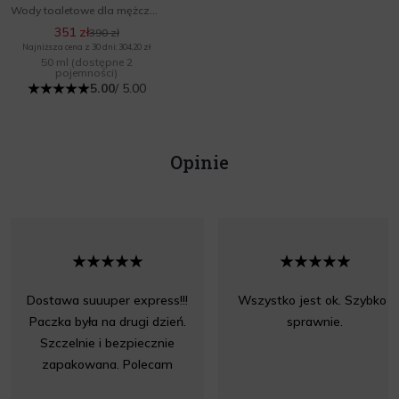
Wody toaletowe dla mężczyzn
351 zł
390 zł
Najniższa cena z 30 dni: 304,20 zł
50 ml
(dostępne 2
pojemności)
5.00
/ 5.00
Opinie
Dostawa suuuper express!!!
Wszystko jest ok. Szybko i
Paczka była na drugi dzień.
sprawnie.
Szczelnie i bezpiecznie
zapakowana. Polecam