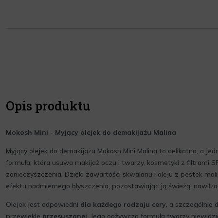
Opis produktu
Mokosh Mini - Myjący olejek do demakijażu Malina
Myjący olejek do demakijażu Mokosh Mini Malina to delikatna, a je
formuła, która usuwa makijaż oczu i twarzy, kosmetyki z filtrami S
zanieczyszczenia. Dzięki zawartości skwalanu i oleju z pestek mal
efektu nadmiernego błyszczenia, pozostawiając ją świeżą, nawilżon
Olejek jest odpowiedni
dla każdego rodzaju cery
, a szczególnie 
przewlekle
przesuszonej
. Jego odżywcza formuła tworzy niewidzia