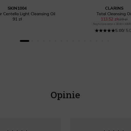
SKIN1004
CLARINS
 Centella Light Cleansing Oil
Total Cleansing Oi
91 zł
113,52 zł
129 zł
Najniższa cena z 30 dni: 100,6
5.00
/ 5.
Opinie