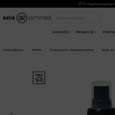
📦 Przygotowujemy m
NOWOŚCI
PROMOCJE
PERFU
Strona Główna
TWARZ
Oczyszczanie i demakijaż twarzy
Olejki do