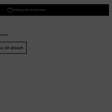
DODAJ DO KOSZYKA
ienia
po 30 dniach