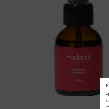
N
A
s
p