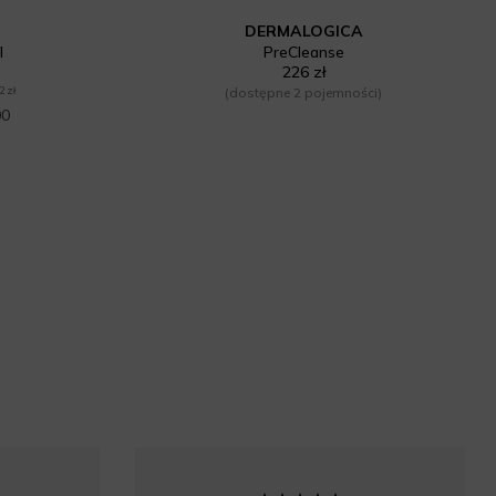
DERMALOGICA
l
PreCleanse
226 zł
2 zł
(dostępne 2 pojemności)
00