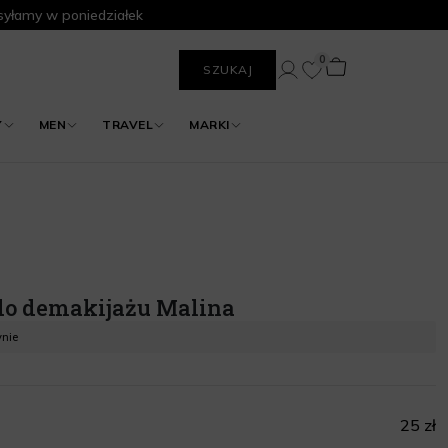
yłamy w poniedziałek
0
SZUKAJ
Y
MEN
TRAVEL
MARKI
do demakijażu Malina
ynie
25 zł