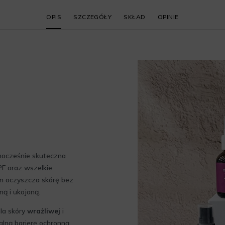
OPIS
SZCZEGÓŁY
SKŁAD
OPINIE
dnocześnie skuteczna
PF oraz wszelkie
in oczyszcza skórę bez
ą i ukojoną.
dla skóry
wrażliwej
i
lną barierę ochronną,