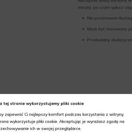
Następnie dodaj odrobinę wo
minutę, po czym spłucz cie
Nie pozostawia tłusteg
Może być stosowany ja
Przebadany okulistyczn
a tej stronie wykorzystujemy pliki cookie
by zapewnić Ci najlepszy komfort podczas korzystania z witryny,
trona wykorzystuje pliki cookie. Akceptując je wyrażasz zgodę na
rzechowywanie ich w swojej przeglądarce.