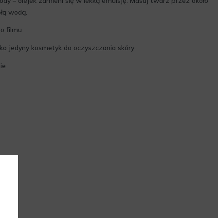
dy – olejek zamieni się w lekką emulsję. Masuj twarz przez około
płą wodą.
o filmu
ko jedyny kosmetyk do oczyszczania skóry
ie