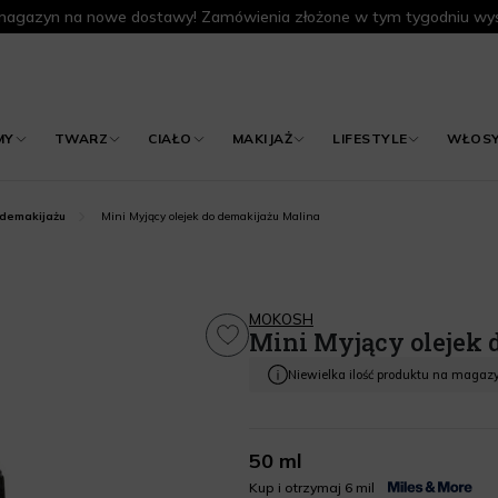
agazyn na nowe dostawy! Zamówienia złożone w tym tygodniu wys
MY
TWARZ
CIAŁO
MAKIJAŻ
LIFESTYLE
WŁOS
Mini Myjący olejek do demakijażu Malina
 demakijażu
MOKOSH
Mini Myjący olejek 
Niewielka ilość produktu na magaz
50 ml
Kup i otrzymaj 6 mil