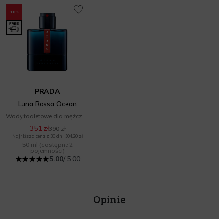
-10%
PRADA
Luna Rossa Ocean
Wody toaletowe dla mężczyzn
351 zł
390 zł
Najniższa cena z 30 dni: 304,20 zł
50 ml
(dostępne 2
pojemności)
5.00
/ 5.00
Opinie