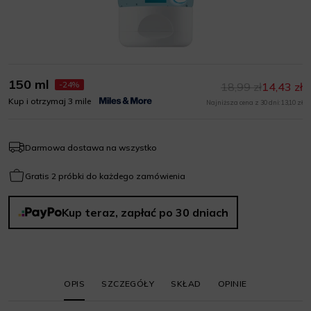
150 ml
-24%
18,99 zł
14,43 zł
Kup i otrzymaj 3 mile
Najniższa cena z 30 dni: 13,10 zł
Darmowa dostawa na wszystko
Gratis 2 próbki do każdego zamówienia
Kup teraz, zapłać po 30 dniach
OPIS
SZCZEGÓŁY
SKŁAD
OPINIE