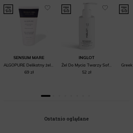
SENSUM MARE
INGLOT
ALGOPURE Delikatny żel do mycia twarzy z kompleksem 5 alg morskich i wodą z lodowca norweskiego
Żel Do Mycia Twarzy Soft & Smooth Inglot Lab
Greek
69 zł
52 zł
Ostatnio oglądane