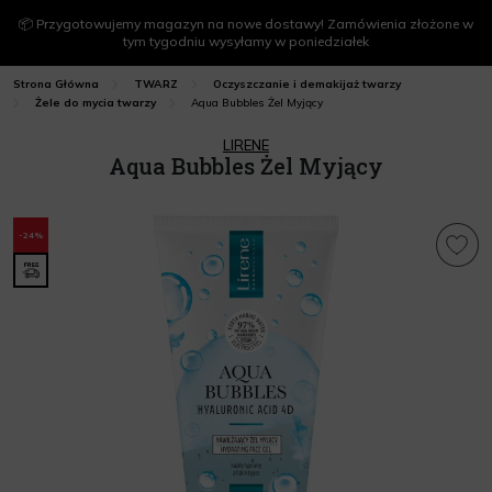
📦 Przygotowujemy magazyn na nowe dostawy! Zamówienia złożone w
tym tygodniu wysyłamy w poniedziałek
Strona Główna
TWARZ
Oczyszczanie i demakijaż twarzy
Aqua Bubbles Żel Myjący
Żele do mycia twarzy
LIRENE
Aqua Bubbles Żel Myjący
-24%